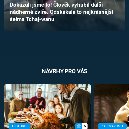
Dokázali jsme to! Člověk vyhubil další
Časopis
nádherné zvíře. Odskákala to nejkrásnější
šelma Tchaj-wanu
Sledujte prima+
Přihlášení
Sledujte nás
NÁVRHY PRO VÁS
5
HISTORIE
ZAJÍMAVOSTI