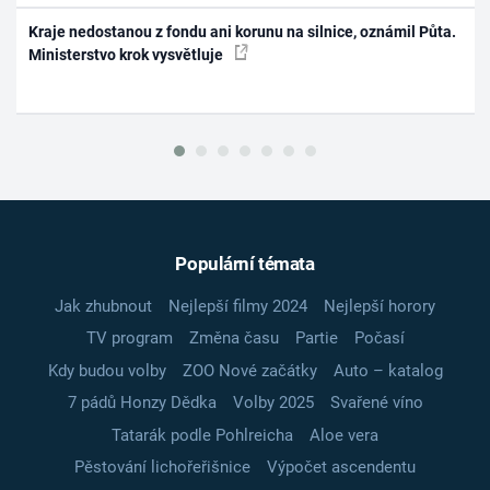
Kraje nedostanou z fondu ani korunu na silnice, oznámil Půta.
Ministerstvo krok vysvětluje
Populární témata
Jak zhubnout
Nejlepší filmy 2024
Nejlepší horory
TV program
Změna času
Partie
Počasí
Kdy budou volby
ZOO Nové začátky
Auto – katalog
7 pádů Honzy Dědka
Volby 2025
Svařené víno
Tatarák podle Pohlreicha
Aloe vera
Pěstování lichořeřišnice
Výpočet ascendentu