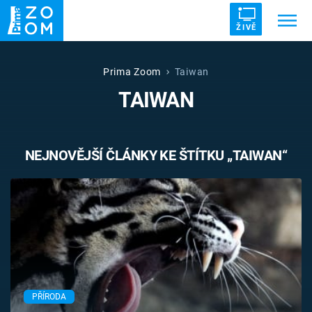
ŽIVĚ
Trendy:
ZRÁDCI
UFO
DRUHÁ SVĚTOVÁ VÁLKA
Prima Zoom
Taiwan
TAIWAN
ZÁHADY
VETŘELCI DÁVNOVĚKU
NEJNOVĚJŠÍ ČLÁNKY KE ŠTÍTKU „TAIWAN“
Témata
Témata
Pořady
TV Program
PŘÍRODA