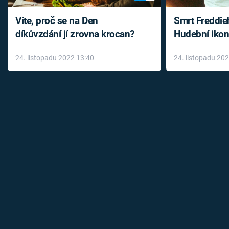
Víte, proč se na Den
Smrt Freddie
díkůvzdání jí zrovna krocan?
Hudební ikon
až do konce 
24. listopadu 2022 13:40
24. listopadu 20
léky