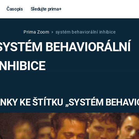
Časopis
Sledujte prima+
Prima Zoom
systém behaviorální inhibice
Věda a
Války
SYSTÉM BEHAVIORÁLNÍ
technika
STUDENÁ V
INHIBICE
KORONAVIRUS
VÁLKA VE
VIETNAMU
VESMÍR
VÁLEČNÉ FI
MARS
SERIÁLY
NKY KE ŠTÍTKU „SYSTÉM BEHAVIO
Záhady a
Zajímav
konspirace