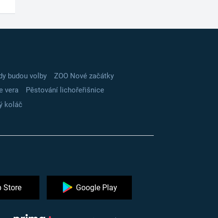
dy budou volby
ZOO Nové začátky
e vera
Pěstování lichořeřišnice
ý koláč
 Store
Google Play