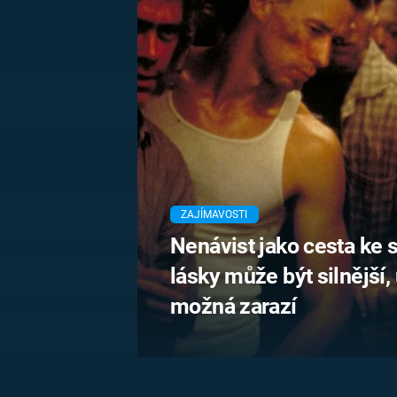
MARIE TEREZIE
ADOLF HITLER
NAPOLEON
BONAPARTE
ATENTÁT NA
REINHARDA
BRITSKÁ
HEYDRICHA
KRÁLOVSKÁ
RODINA
PRVNÍ SVĚTOVÁ
VÁLKA
ZAJÍMAVOSTI
Nenávist jako cesta ke 
lásky může být silnější
možná zarazí