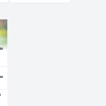
h!
se
é