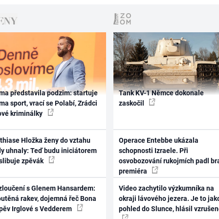
ma představila podzim: startuje
Tank KV-1 Němce dokonale
ma sport, vrací se Polabí, Zrádci
zaskočil
ové kriminálky
thiase Hložka ženy do vztahu
Operace Entebbe ukázala
dy uhnaly: Teď budu iniciátorem
schopnosti Izraele. Při
 slibuje zpěvák
osvobozování rukojmích padl br
premiéra
zloučení s Glenem Hansardem:
Video zachytilo výzkumníka na
outěná rakev, dojemná řeč Bona
okraji lávového jezera. Je to jak
zpěv Irglové s Vedderem
pohled do Slunce, hlásil vzruše