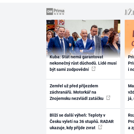
Kuba: Stát nemá garantovat
Pri
nekonečný růst důchodů. Lidé musí
Pri
být sami zodpovědní
i n
Zemřel už před příjezdem
Ma
záchranářů. Motorkář na
vž
Znojemsku nezvládl zatáčku
já,
Blíží se další výheň: Teploty v
Ro
Česku vyletí na 36 stupňů. RADAR
Pr
ukazuje, kdy přijde zvrat
a 