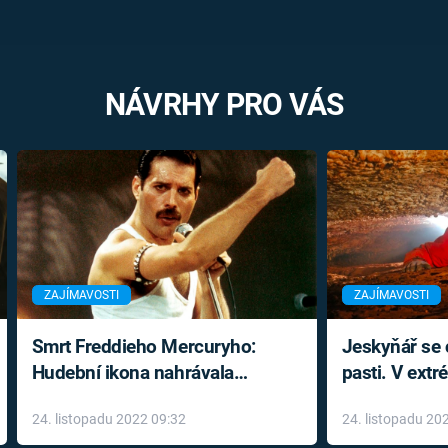
NÁVRHY PRO VÁS
ZAJÍMAVOSTI
ZAJÍMAVOSTI
Smrt Freddieho Mercuryho:
Jeskyňář se c
Hudební ikona nahrávala
pasti. V ext
až do konce života a odmítala
prožil noční
24. listopadu 2022 09:32
24. listopadu 20
léky
klaustrofobi