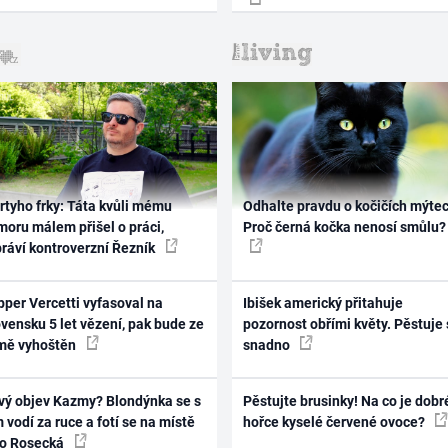
rtyho frky: Táta kvůli mému
Odhalte pravdu o kočičích mýtec
oru málem přišel o práci,
Proč černá kočka nenosí smůlu?
práví kontroverzní Řezník
per Vercetti vyfasoval na
Ibišek americký přitahuje
vensku 5 let vězení, pak bude ze
pozornost obřími květy. Pěstuje 
mě vyhoštěn
snadno
vý objev Kazmy? Blondýnka se s
Pěstujte brusinky! Na co je dobr
 vodí za ruce a fotí se na místě
hořce kyselé červené ovoce?
ko Rosecká