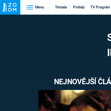
Menu
Témata
Pořady
TV Program
Cestování
Historie
HRADY A ZÁMKY
VIKINGOVÉ
HEDVÁBNÁ STEZKA
EPIDEMIE A
PANDEMIE
PŘÍRODA
STAROVĚKÝ EGYPT
NEJNOVĚJŠÍ ČLÁ
Druhá
Výročí
světová válka