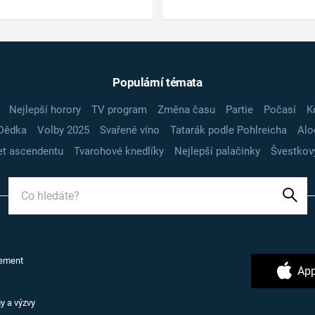
Populární témata
Nejlepší horory
TV program
Změna času
Partie
Počasí
K
Dědka
Volby 2025
Svařené víno
Tatarák podle Pohlreicha
Alo
t ascendentu
Tvarohové knedlíky
Nejlepší palačinky
Švestkov
ement
App
y a výzvy