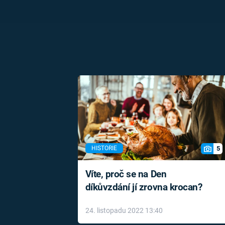
5
HISTORIE
Víte, proč se na Den
díkůvzdání jí zrovna krocan?
24. listopadu 2022 13:40