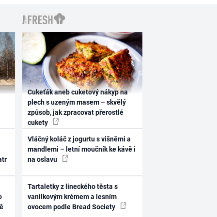
Cukeťák aneb cuketový nákyp na
plech s uzeným masem – skvělý
způsob, jak zpracovat přerostlé
cukety
Vláčný koláč z jogurtu s višněmi a
mandlemi – letní moučník ke kávě i
atr
na oslavu
Tartaletky z lineckého těsta s
o
vanilkovým krémem a lesním
ně
ovocem podle Bread Society