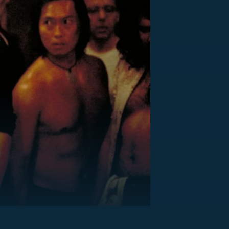
US
RSUS
ZE A