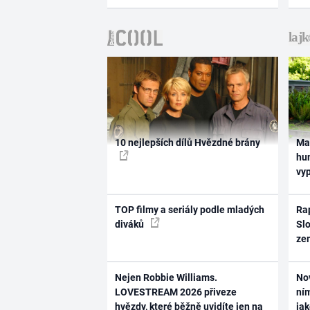
10 nejlepších dílů Hvězdné brány
Ma
hum
vy
TOP filmy a seriály podle mladých
Rap
diváků
Slo
ze
Nejen Robbie Williams.
No
LOVESTREAM 2026 přiveze
ním
hvězdy, které běžně uvidíte jen na
ja