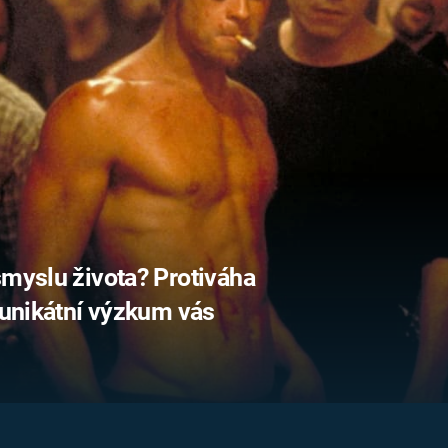
FILMY VERS
REALITA
UFO A
MIMOZEMŠŤANÉ
HORORY VE
REALITA
UTAJENÉ PŘÍBĚHY
ČESKÝCH DĚJIN
OPTICKÉ ILU
KLAMY
ALTERNATIVNÍ
HISTORIE
smyslu života? Protiváha
, unikátní výzkum vás