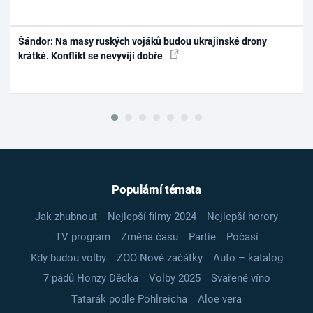
Šándor: Na masy ruských vojáků budou ukrajinské drony
krátké. Konflikt se nevyvíjí dobře
Populární témata
Jak zhubnout
Nejlepší filmy 2024
Nejlepší horory
TV program
Změna času
Partie
Počasí
Kdy budou volby
ZOO Nové začátky
Auto – katalog
7 pádů Honzy Dědka
Volby 2025
Svařené víno
Tatarák podle Pohlreicha
Aloe vera