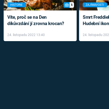
5
HISTORIE
ZAJÍMAVOSTI
Víte, proč se na Den
Smrt Freddie
díkůvzdání jí zrovna krocan?
Hudební ikon
až do konce 
24. listopadu 2022 13:40
24. listopadu 20
léky