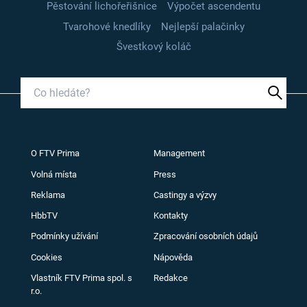
Pěstování lichořeřišnice
Výpočet ascendentu
Tvarohové knedlíky
Nejlepší palačinky
Švestkový koláč
O FTV Prima
Management
Volná místa
Press
Reklama
Castingy a výzvy
HbbTV
Kontakty
Podmínky užívání
Zpracování osobních údajů
Cookies
Nápověda
Vlastník FTV Prima spol. s
Redakce
r.o.