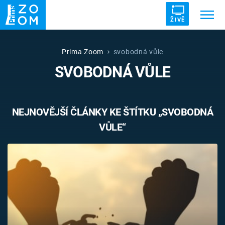
ŽIVĚ
Trendy:
ZRÁDCI
UFO
DRUHÁ SVĚTOVÁ VÁLKA
Prima Zoom
svobodná vůle
SVOBODNÁ VŮLE
ZÁHADY
VETŘELCI DÁVNOVĚKU
NEJNOVĚJŠÍ ČLÁNKY KE ŠTÍTKU „SVOBODNÁ
VŮLE“
Témata
Témata
Pořady
TV Program