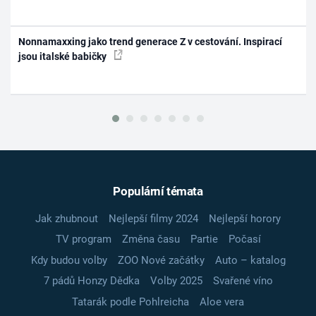
Nonnamaxxing jako trend generace Z v cestování. Inspirací
jsou italské babičky
Populární témata
Jak zhubnout
Nejlepší filmy 2024
Nejlepší horory
TV program
Změna času
Partie
Počasí
Kdy budou volby
ZOO Nové začátky
Auto – katalog
7 pádů Honzy Dědka
Volby 2025
Svařené víno
Tatarák podle Pohlreicha
Aloe vera