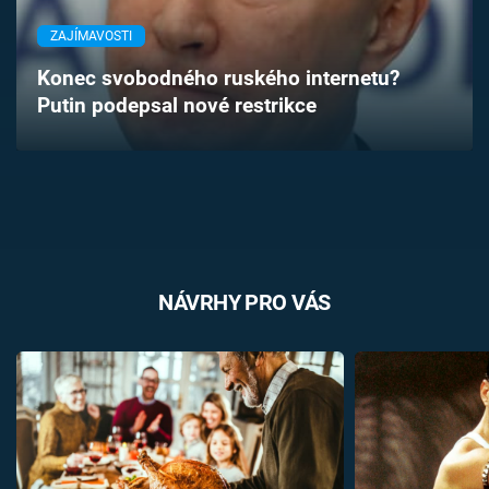
Časopis
ZAJÍMAVOSTI
Sledujte prima+
Konec svobodného ruského internetu?
Putin podepsal nové restrikce
Přihlášení
Sledujte nás
NÁVRHY PRO VÁS