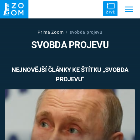
ŽIVĚ
Trendy:
ZRÁDCI
UFO
DRUHÁ SVĚTOVÁ VÁLKA
Prima Zoom
svobda projevu
SVOBDA PROJEVU
ZÁHADY
VETŘELCI DÁVNOVĚKU
NEJNOVĚJŠÍ ČLÁNKY KE ŠTÍTKU „SVOBDA
PROJEVU“
Témata
Témata
Pořady
TV Program