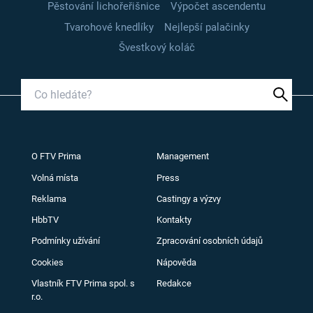
Pěstování lichořeřišnice
Výpočet ascendentu
Tvarohové knedlíky
Nejlepší palačinky
Švestkový koláč
O FTV Prima
Management
Volná místa
Press
Reklama
Castingy a výzvy
HbbTV
Kontakty
Podmínky užívání
Zpracování osobních údajů
Cookies
Nápověda
Vlastník FTV Prima spol. s
Redakce
r.o.