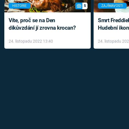
5
HISTORIE
ZAJÍMAVOSTI
Víte, proč se na Den
Smrt Freddie
díkůvzdání jí zrovna krocan?
Hudební ikon
až do konce 
24. listopadu 2022 13:40
24. listopadu 20
léky