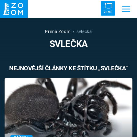
ŽIVĚ
Trendy:
ZRÁDCI
UFO
DRUHÁ SVĚTOVÁ VÁLKA
Prima Zoom
svlečka
SVLEČKA
ZÁHADY
VETŘELCI DÁVNOVĚKU
NEJNOVĚJŠÍ ČLÁNKY KE ŠTÍTKU „SVLEČKA“
Témata
Témata
Pořady
TV Program