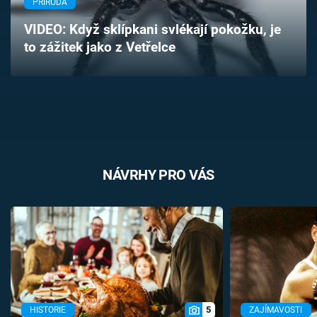
PŘÍRODA
Časopis
VIDEO: Když sklípkani svlékají pokožku, je
to zážitek jako z Vetřelce
Sledujte prima+
Přihlášení
Sledujte nás
NÁVRHY PRO VÁS
5
HISTORIE
ZAJÍMAVOSTI