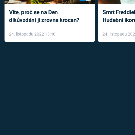
Víte, proč se na Den
Smrt Freddie
díkůvzdání jí zrovna krocan?
Hudební ikon
až do konce 
24. listopadu 2022 13:40
24. listopadu 20
léky