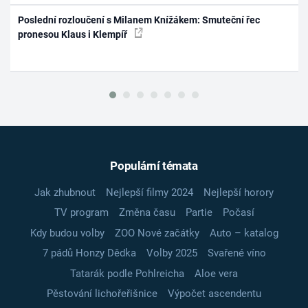
Poslední rozloučení s Milanem Knížákem: Smuteční řec
pronesou Klaus i Klempíř
Populární témata
Jak zhubnout
Nejlepší filmy 2024
Nejlepší horory
TV program
Změna času
Partie
Počasí
Kdy budou volby
ZOO Nové začátky
Auto – katalog
7 pádů Honzy Dědka
Volby 2025
Svařené víno
Tatarák podle Pohlreicha
Aloe vera
Pěstování lichořeřišnice
Výpočet ascendentu