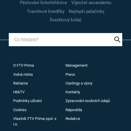
Pěstování lichořeřišnice
Výpočet ascendentu
Tvarohové knedlíky
Nejlepší palačinky
Švestkový koláč
O FTV Prima
Management
Volná místa
Press
Reklama
Castingy a výzvy
HbbTV
Kontakty
Podmínky užívání
Zpracování osobních údajů
Cookies
Nápověda
Vlastník FTV Prima spol. s
Redakce
r.o.