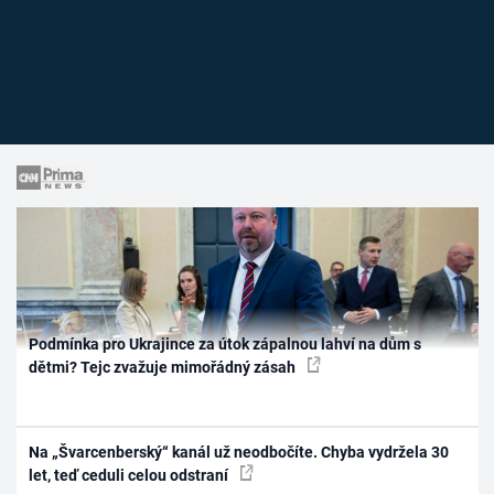
Podmínka pro Ukrajince za útok zápalnou lahví na dům s
dětmi? Tejc zvažuje mimořádný zásah
Na „Švarcenberský“ kanál už neodbočíte. Chyba vydržela 30
let, teď ceduli celou odstraní