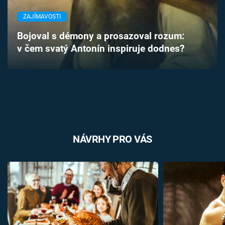
Časopis
ZAJÍMAVOSTI
Sledujte prima+
Bojoval s démony a prosazoval rozum:
v čem svatý Antonín inspiruje dodnes?
Přihlášení
Sledujte nás
NÁVRHY PRO VÁS