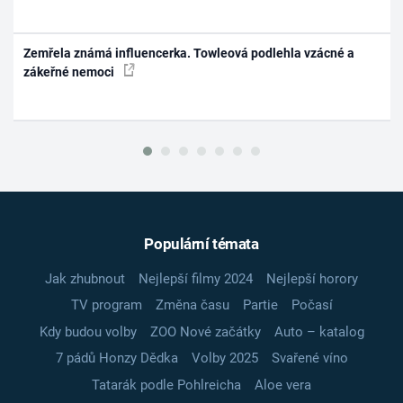
Zemřela známá influencerka. Towleová podlehla vzácné a
zákeřné nemoci
Populární témata
Jak zhubnout
Nejlepší filmy 2024
Nejlepší horory
TV program
Změna času
Partie
Počasí
Kdy budou volby
ZOO Nové začátky
Auto – katalog
7 pádů Honzy Dědka
Volby 2025
Svařené víno
Tatarák podle Pohlreicha
Aloe vera