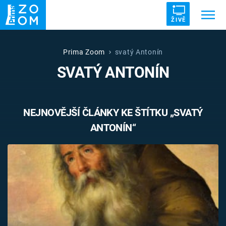
ŽIVĚ
Trendy:
ZRÁDCI
UFO
DRUHÁ SVĚTOVÁ VÁLKA
Prima Zoom
svatý Antonín
SVATÝ ANTONÍN
ZÁHADY
VETŘELCI DÁVNOVĚKU
NEJNOVĚJŠÍ ČLÁNKY KE ŠTÍTKU „SVATÝ
ANTONÍN“
Témata
Témata
Pořady
TV Program