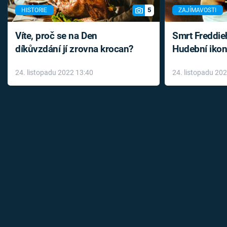
5
HISTORIE
ZAJÍMAVOSTI
Víte, proč se na Den
Smrt Freddie
díkůvzdání jí zrovna krocan?
Hudební ikon
až do konce 
24. listopadu 2022 13:40
24. listopadu 20
léky