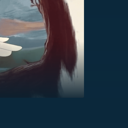
US
RSUS
ZE A