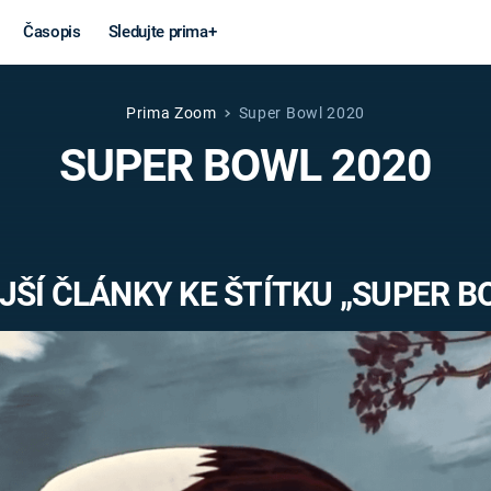
Časopis
Sledujte prima+
Prima Zoom
Super Bowl 2020
Věda a
Války
SUPER BOWL 2020
technika
STUDENÁ V
KORONAVIRUS
VÁLKA VE
VIETNAMU
VESMÍR
ŠÍ ČLÁNKY KE ŠTÍTKU „SUPER B
VÁLEČNÉ FI
MARS
SERIÁLY
Záhady a
Zajímav
konspirace