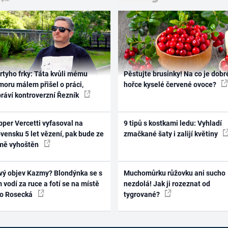
rtyho frky: Táta kvůli mému
Pěstujte brusinky! Na co je dobr
oru málem přišel o práci,
hořce kyselé červené ovoce?
práví kontroverzní Řezník
per Vercetti vyfasoval na
9 tipů s kostkami ledu: Vyhladí
vensku 5 let vězení, pak bude ze
zmačkané šaty i zalijí květiny
mě vyhoštěn
vý objev Kazmy? Blondýnka se s
Muchomůrku růžovku ani sucho
 vodí za ruce a fotí se na místě
nezdolá! Jak ji rozeznat od
ko Rosecká
tygrované?