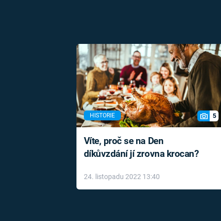
5
HISTORIE
Víte, proč se na Den
díkůvzdání jí zrovna krocan?
24. listopadu 2022 13:40