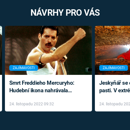
NÁVRHY PRO VÁS
ZAJÍMAVOSTI
ZAJÍMAVOSTI
Smrt Freddieho Mercuryho:
Jeskyňář se c
Hudební ikona nahrávala
pasti. V ext
až do konce života a odmítala
prožil noční
24. listopadu 2022 09:32
24. listopadu 20
léky
klaustrofobi