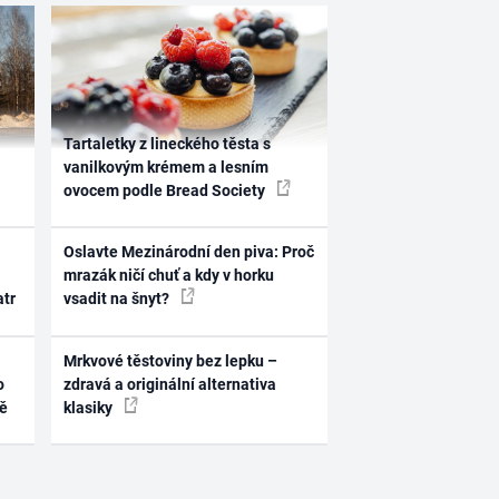
Tartaletky z lineckého těsta s
vanilkovým krémem a lesním
ovocem podle Bread Society
Oslavte Mezinárodní den piva: Proč
mrazák ničí chuť a kdy v horku
atr
vsadit na šnyt?
Mrkvové těstoviny bez lepku –
o
zdravá a originální alternativa
ně
klasiky