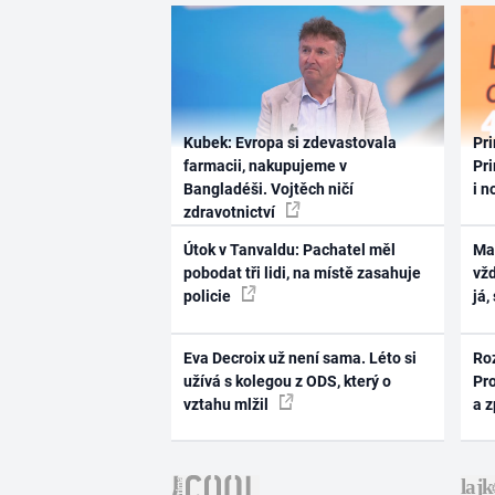
Kubek: Evropa si zdevastovala
Pri
farmacii, nakupujeme v
Pri
Bangladéši. Vojtěch ničí
i n
zdravotnictví
Útok v Tanvaldu: Pachatel měl
Ma
pobodat tři lidi, na místě zasahuje
vž
policie
já,
Eva Decroix už není sama. Léto si
Ro
užívá s kolegou z ODS, který o
Pr
vztahu mlžil
a 