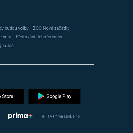
dy budou volby
ZOO Nové začátky
e vera
Pěstování lichořeřišnice
ý koláč
 Store
Google Play
© FTV Prima spol. s r.o.