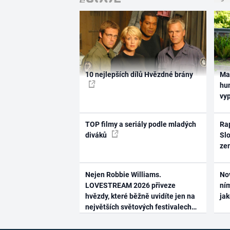
10 nejlepších dílů Hvězdné brány
Ma
hum
vy
TOP filmy a seriály podle mladých
Rap
diváků
Slo
ze
Nejen Robbie Williams.
No
LOVESTREAM 2026 přiveze
ním
hvězdy, které běžně uvidíte jen na
ja
největších světových festivalech