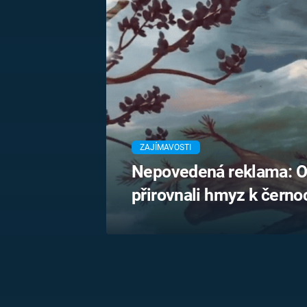
MARIE TEREZIE
ADOLF HITLER
NAPOLEON
BONAPARTE
ATENTÁT NA
REINHARDA
BRITSKÁ
HEYDRICHA
KRÁLOVSKÁ
RODINA
PRVNÍ SVĚTOVÁ
VÁLKA
ZAJÍMAVOSTI
Nepovedená reklama: Oc
přirovnali hmyz k čern