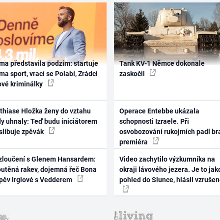
ma představila podzim: startuje
Tank KV-1 Němce dokonale
ma sport, vrací se Polabí, Zrádci
zaskočil
ové kriminálky
thiase Hložka ženy do vztahu
Operace Entebbe ukázala
dy uhnaly: Teď budu iniciátorem
schopnosti Izraele. Při
 slibuje zpěvák
osvobozování rukojmích padl br
premiéra
zloučení s Glenem Hansardem:
Video zachytilo výzkumníka na
outěná rakev, dojemná řeč Bona
okraji lávového jezera. Je to jak
zpěv Irglové s Vedderem
pohled do Slunce, hlásil vzruše