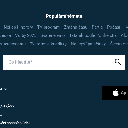
Populární témata
Nejlepší horory
TV program
Změna času
Partie
Počasí
K
Dědka
Volby 2025
Svařené víno
Tatarák podle Pohlreicha
Alo
t ascendentu
Tvarohové knedlíky
Nejlepší palačinky
Švestkov
ement
App
y a výzvy
ty
vání osobních údajů