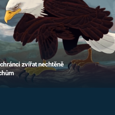
FILMY VERS
REALITA
UFO A
MIMOZEMŠŤANÉ
HORORY VE
REALITA
UTAJENÉ PŘÍBĚHY
ČESKÝCH DĚJIN
OPTICKÉ ILU
KLAMY
ALTERNATIVNÍ
HISTORIE
hránci zvířat nechtěně
ochům