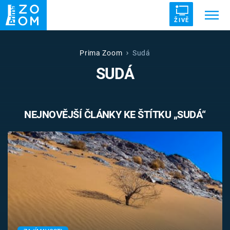
ŽIVĚ
Trendy:
ZRÁDCI
UFO
DRUHÁ SVĚTOVÁ VÁLKA
Prima Zoom
Sudá
SUDÁ
ZÁHADY
VETŘELCI DÁVNOVĚKU
NEJNOVĚJŠÍ ČLÁNKY KE ŠTÍTKU „SUDÁ“
Témata
Témata
Pořady
TV Program