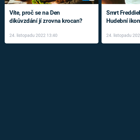
Víte, proč se na Den
Smrt Freddie
díkůvzdání jí zrovna krocan?
Hudební ikon
až do konce 
24. listopadu 2022 13:40
24. listopadu 20
léky