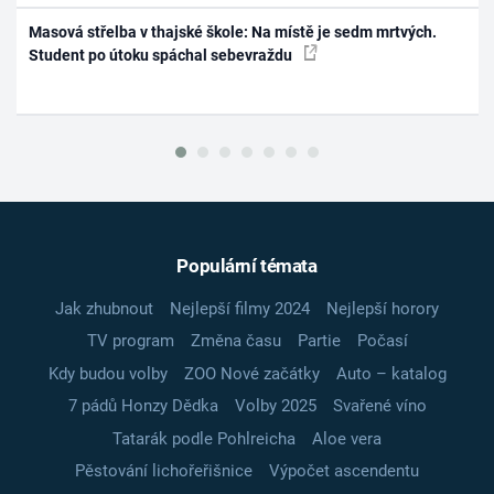
Masová střelba v thajské škole: Na místě je sedm mrtvých.
Student po útoku spáchal sebevraždu
Populární témata
Jak zhubnout
Nejlepší filmy 2024
Nejlepší horory
TV program
Změna času
Partie
Počasí
Kdy budou volby
ZOO Nové začátky
Auto – katalog
7 pádů Honzy Dědka
Volby 2025
Svařené víno
Tatarák podle Pohlreicha
Aloe vera
Pěstování lichořeřišnice
Výpočet ascendentu