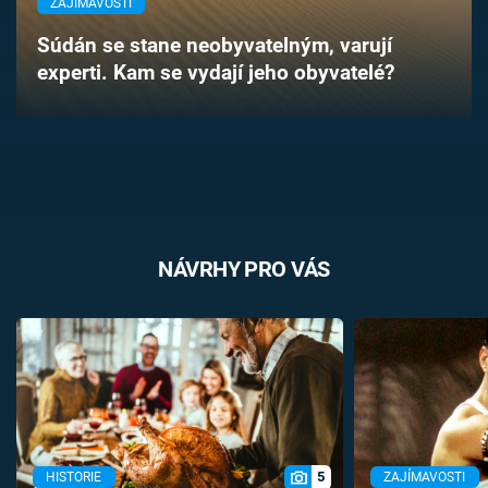
ZAJÍMAVOSTI
Časopis
Súdán se stane neobyvatelným, varují
experti. Kam se vydají jeho obyvatelé?
Sledujte prima+
Přihlášení
Sledujte nás
NÁVRHY PRO VÁS
5
HISTORIE
ZAJÍMAVOSTI