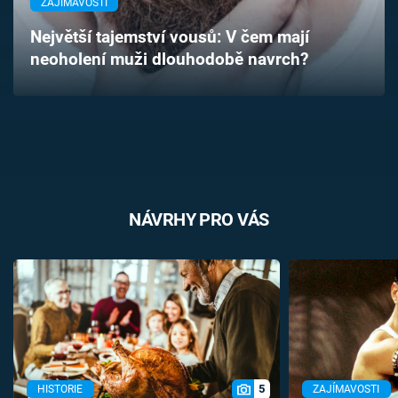
ZAJÍMAVOSTI
Časopis
Největší tajemství vousů: V čem mají
neoholení muži dlouhodobě navrch?
Sledujte prima+
Přihlášení
Sledujte nás
NÁVRHY PRO VÁS
5
HISTORIE
ZAJÍMAVOSTI