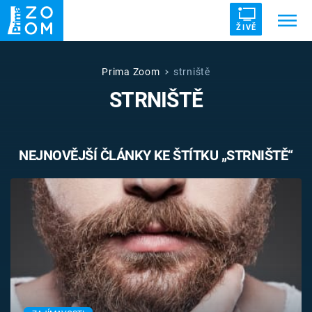
ŽIVĚ
Trendy:
ZRÁDCI
UFO
DRUHÁ SVĚTOVÁ VÁLKA
Prima Zoom
strniště
STRNIŠTĚ
ZÁHADY
VETŘELCI DÁVNOVĚKU
NEJNOVĚJŠÍ ČLÁNKY KE ŠTÍTKU „STRNIŠTĚ“
Témata
Témata
Pořady
TV Program