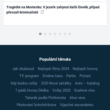
Tragédie na Mostecku: V jezeře zahynul další člověk, případ
převzali kriminalisté
Populární témata
Jak zhubnout
Nejlepší filmy 2024
Nejlepší horory
TV program
Změna času
Partie
Počasí
Kdy budou volby
ZOO Nové začátky
Auto – katalog
7 pádů Honzy Dědka
Volby 2025
Svařené víno
Tatarák podle Pohlreicha
Aloe vera
Pěstování lichořeřišnice
Výpočet ascendentu