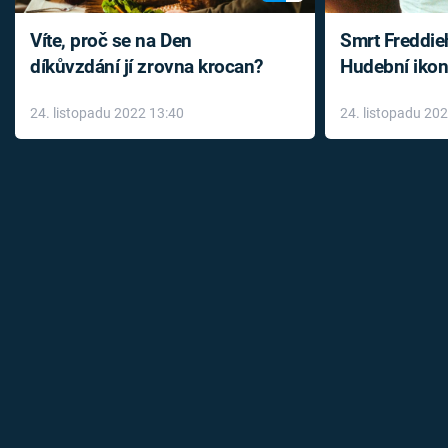
Víte, proč se na Den
Smrt Freddie
díkůvzdání jí zrovna krocan?
Hudební ikon
až do konce 
24. listopadu 2022 13:40
24. listopadu 20
léky