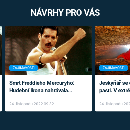
NÁVRHY PRO VÁS
ZAJÍMAVOSTI
ZAJÍMAVOSTI
Smrt Freddieho Mercuryho:
Jeskyňář se c
Hudební ikona nahrávala
pasti. V ext
až do konce života a odmítala
prožil noční
24. listopadu 2022 09:32
24. listopadu 20
léky
klaustrofobi