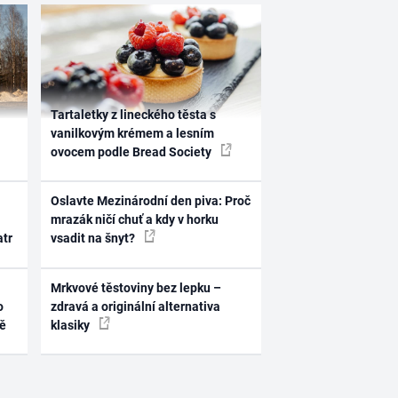
Tartaletky z lineckého těsta s
vanilkovým krémem a lesním
ovocem podle Bread Society
Oslavte Mezinárodní den piva: Proč
mrazák ničí chuť a kdy v horku
atr
vsadit na šnyt?
Mrkvové těstoviny bez lepku –
o
zdravá a originální alternativa
ně
klasiky