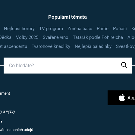
Populární témata
Nejlepší horory
TV program
Změna času
Partie
Počasí
K
Dědka
Volby 2025
Svařené víno
Tatarák podle Pohlreicha
Alo
t ascendentu
Tvarohové knedlíky
Nejlepší palačinky
Švestkov
ement
App
y a výzvy
ty
vání osobních údajů