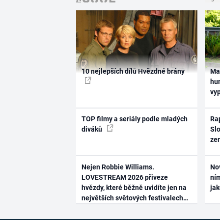
10 nejlepších dílů Hvězdné brány
Ma
hum
vy
TOP filmy a seriály podle mladých
Rap
diváků
Slo
ze
Nejen Robbie Williams.
No
LOVESTREAM 2026 přiveze
ním
hvězdy, které běžně uvidíte jen na
ja
největších světových festivalech