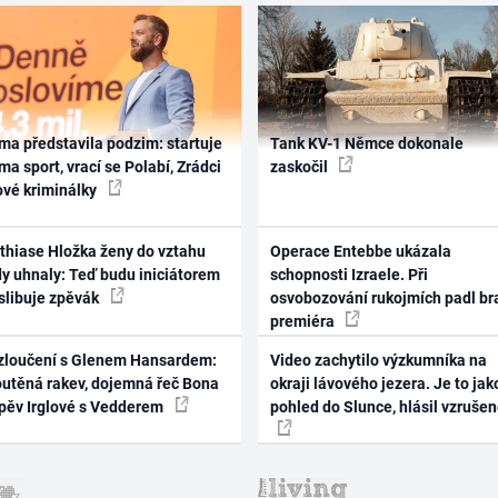
ma představila podzim: startuje
Tank KV-1 Němce dokonale
ma sport, vrací se Polabí, Zrádci
zaskočil
ové kriminálky
thiase Hložka ženy do vztahu
Operace Entebbe ukázala
dy uhnaly: Teď budu iniciátorem
schopnosti Izraele. Při
 slibuje zpěvák
osvobozování rukojmích padl br
premiéra
zloučení s Glenem Hansardem:
Video zachytilo výzkumníka na
outěná rakev, dojemná řeč Bona
okraji lávového jezera. Je to jak
zpěv Irglové s Vedderem
pohled do Slunce, hlásil vzruše