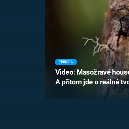
MARIE TEREZIE
ADOLF HITLER
NAPOLEON
BONAPARTE
ATENTÁT NA
REINHARDA
BRITSKÁ
HEYDRICHA
KRÁLOVSKÁ
RODINA
PRVNÍ SVĚTOVÁ
VÁLKA
PŘÍRODA
Video: Masožravé house
A přitom jde o reálné tv