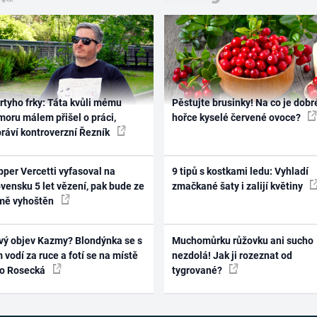
rtyho frky: Táta kvůli mému
Pěstujte brusinky! Na co je dobr
oru málem přišel o práci,
hořce kyselé červené ovoce?
práví kontroverzní Řezník
per Vercetti vyfasoval na
9 tipů s kostkami ledu: Vyhladí
vensku 5 let vězení, pak bude ze
zmačkané šaty i zalijí květiny
mě vyhoštěn
vý objev Kazmy? Blondýnka se s
Muchomůrku růžovku ani sucho
 vodí za ruce a fotí se na místě
nezdolá! Jak ji rozeznat od
ko Rosecká
tygrované?