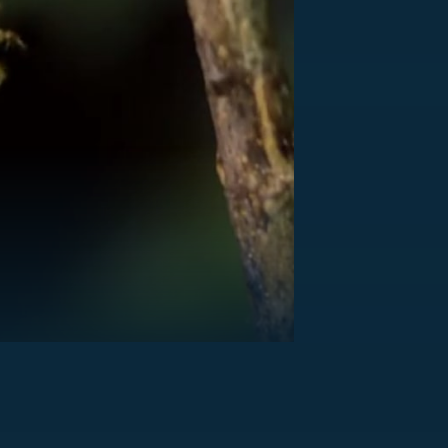
US
RSUS
ZE A