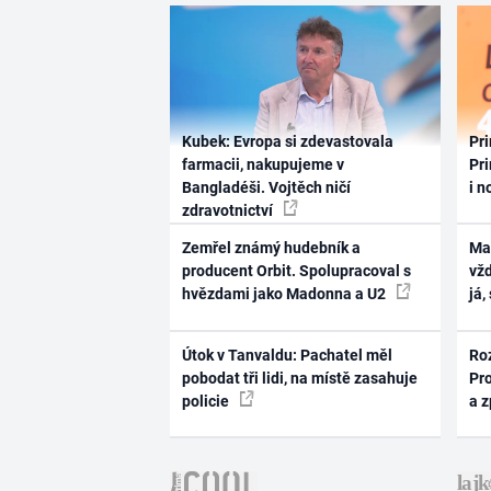
Kubek: Evropa si zdevastovala
Pri
farmacii, nakupujeme v
Pri
Bangladéši. Vojtěch ničí
i n
zdravotnictví
Zemřel známý hudebník a
Ma
producent Orbit. Spolupracoval s
vž
hvězdami jako Madonna a U2
já,
Útok v Tanvaldu: Pachatel měl
Ro
pobodat tři lidi, na místě zasahuje
Pr
policie
a 