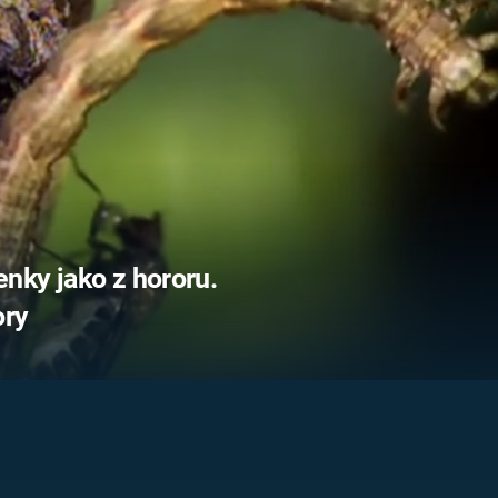
FILMY VERS
REALITA
UFO A
MIMOZEMŠŤANÉ
HORORY VE
REALITA
UTAJENÉ PŘÍBĚHY
ČESKÝCH DĚJIN
OPTICKÉ ILU
KLAMY
ALTERNATIVNÍ
HISTORIE
nky jako z hororu.
ory