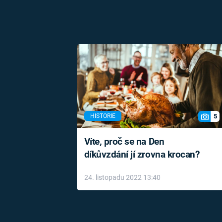
5
HISTORIE
Víte, proč se na Den
díkůvzdání jí zrovna krocan?
24. listopadu 2022 13:40