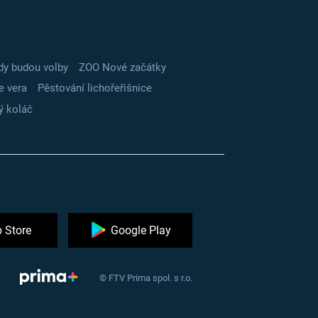
dy budou volby
ZOO Nové začátky
e vera
Pěstování lichořeřišnice
ý koláč
 Store
Google Play
© FTV Prima spol. s r.o.