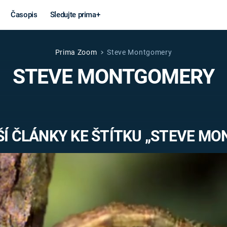
Časopis
Sledujte prima+
Prima Zoom
Steve Montgomery
Věda a
Války
STEVE MONTGOMERY
technika
STUDENÁ V
KORONAVIRUS
VÁLKA VE
VIETNAMU
VESMÍR
Í ČLÁNKY KE ŠTÍTKU „STEVE M
VÁLEČNÉ FI
MARS
SERIÁLY
Záhady a
Zajímav
konspirace