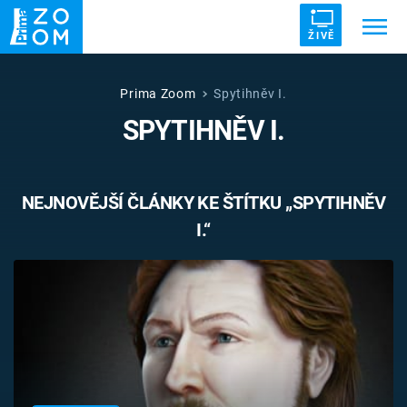
ŽIVĚ
Trendy:
ZRÁDCI
UFO
DRUHÁ SVĚTOVÁ VÁLKA
Prima Zoom
Spytihněv I.
SPYTIHNĚV I.
ZÁHADY
VETŘELCI DÁVNOVĚKU
NEJNOVĚJŠÍ ČLÁNKY KE ŠTÍTKU „SPYTIHNĚV
I.“
Témata
Témata
Pořady
TV Program