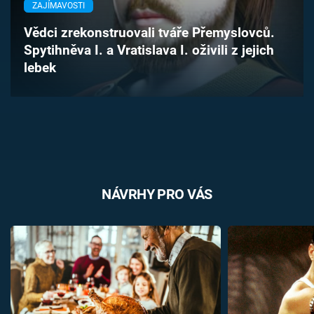
ZAJÍMAVOSTI
Časopis
Vědci zrekonstruovali tváře Přemyslovců.
Sledujte prima+
Spytihněva I. a Vratislava I. oživili z jejich
lebek
Přihlášení
Sledujte nás
NÁVRHY PRO VÁS