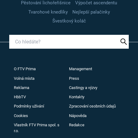
Pěstování lichořeřišnice
Výpočet ascendentu
Tvarohové knedlíky
Nejlepší palačinky
Švestkový koláč
O FTV Prima
Management
Volná místa
Press
Reklama
Castingy a výzvy
HbbTV
Kontakty
Podmínky užívání
Zpracování osobních údajů
Cookies
Nápověda
Vlastník FTV Prima spol. s
Redakce
r.o.