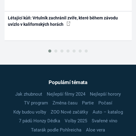
Létající kůň: Vrtulník zachránil zvíře, které během závodu
uvízlo v kalifornských horách
Populární témata
Jak zhubnout
Nejlepší filmy 2024
Nejlepší horory
TV program
Změna času
Partie
Počasí
Kdy budou volby
ZOO Nové začátky
Auto – katalog
7 pádů Honzy Dědka
Volby 2025
Svařené víno
Tatarák podle Pohlreicha
Aloe vera