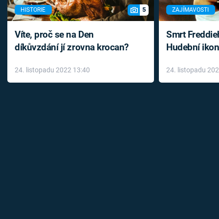
5
HISTORIE
ZAJÍMAVOSTI
Víte, proč se na Den
Smrt Freddie
díkůvzdání jí zrovna krocan?
Hudební ikon
až do konce 
24. listopadu 2022 13:40
24. listopadu 20
léky