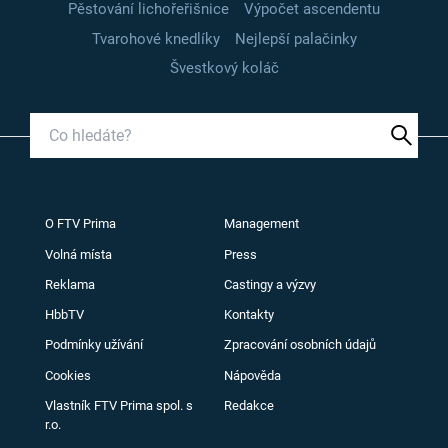
Pěstování lichořeřišnice
Výpočet ascendentu
Tvarohové knedlíky
Nejlepší palačinky
Švestkový koláč
O FTV Prima
Management
Volná místa
Press
Reklama
Castingy a výzvy
HbbTV
Kontakty
Podmínky užívání
Zpracování osobních údajů
Cookies
Nápověda
Vlastník FTV Prima spol. s
Redakce
r.o.