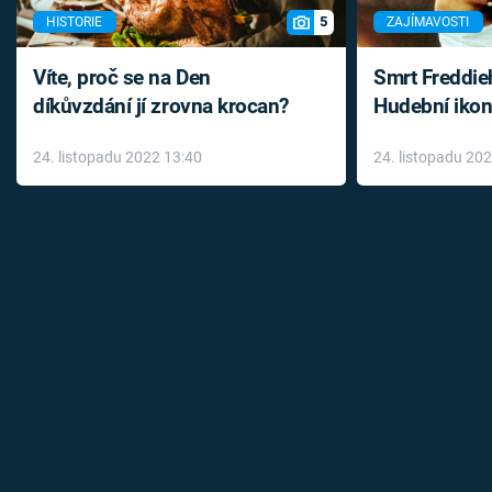
5
HISTORIE
ZAJÍMAVOSTI
Víte, proč se na Den
Smrt Freddie
díkůvzdání jí zrovna krocan?
Hudební ikon
až do konce 
24. listopadu 2022 13:40
24. listopadu 20
léky