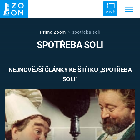
ŽIVĚ
Trendy:
ZRÁDCI
UFO
DRUHÁ SVĚTOVÁ VÁLKA
Prima Zoom
spotřeba soli
SPOTŘEBA SOLI
ZÁHADY
VETŘELCI DÁVNOVĚKU
NEJNOVĚJŠÍ ČLÁNKY KE ŠTÍTKU „SPOTŘEBA
SOLI“
Témata
Témata
Pořady
TV Program