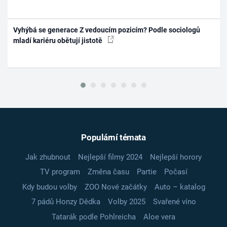
Vyhýbá se generace Z vedoucím pozicím? Podle sociologů
mladí kariéru obětují jistotě
Populární témata
Jak zhubnout
Nejlepší filmy 2024
Nejlepší horory
TV program
Změna času
Partie
Počasí
Kdy budou volby
ZOO Nové začátky
Auto – katalog
7 pádů Honzy Dědka
Volby 2025
Svařené víno
Tatarák podle Pohlreicha
Aloe vera