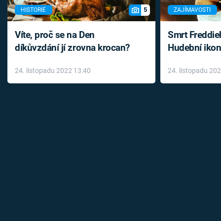
5
HISTORIE
ZAJÍMAVOSTI
Víte, proč se na Den
Smrt Freddie
díkůvzdání jí zrovna krocan?
Hudební ikon
až do konce 
24. listopadu 2022 13:40
24. listopadu 20
léky