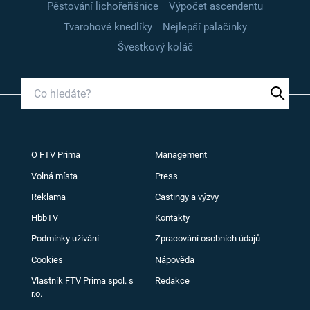
Pěstování lichořeřišnice
Výpočet ascendentu
Tvarohové knedlíky
Nejlepší palačinky
Švestkový koláč
O FTV Prima
Management
Volná místa
Press
Reklama
Castingy a výzvy
HbbTV
Kontakty
Podmínky užívání
Zpracování osobních údajů
Cookies
Nápověda
Vlastník FTV Prima spol. s
Redakce
r.o.