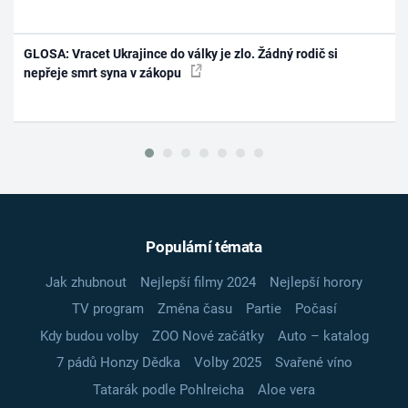
GLOSA: Vracet Ukrajince do války je zlo. Žádný rodič si
nepřeje smrt syna v zákopu
Populární témata
Jak zhubnout
Nejlepší filmy 2024
Nejlepší horory
TV program
Změna času
Partie
Počasí
Kdy budou volby
ZOO Nové začátky
Auto – katalog
7 pádů Honzy Dědka
Volby 2025
Svařené víno
Tatarák podle Pohlreicha
Aloe vera