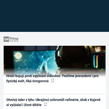
Hráči bojují proti vypínání videoher. Tvoříme precedent i pro
fyzický svět, říká Gregorová
Ohnivý úder v týlu: Ukrajinci ochromili rafinérie, útok v Kyjevě
si vyžádal i život dítěte