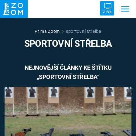
ŽIVĚ
Trendy:
ZRÁDCI
UFO
DRUHÁ SVĚTOVÁ VÁLKA
Prima Zoom
sportovní střelba
SPORTOVNÍ STŘELBA
ZÁHADY
VETŘELCI DÁVNOVĚKU
NEJNOVĚJŠÍ ČLÁNKY KE ŠTÍTKU
„SPORTOVNÍ STŘELBA“
Témata
Témata
Pořady
TV Program