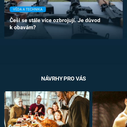
Časopis
VĚDA A TECHNIKA
Sledujte prima+
Češi se stále více ozbrojují. Je důvod
k obavám?
Přihlášení
Sledujte nás
NÁVRHY PRO VÁS