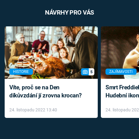
NÁVRHY PRO VÁS
5
HISTORIE
ZAJÍMAVOSTI
Víte, proč se na Den
Smrt Freddie
díkůvzdání jí zrovna krocan?
Hudební ikon
až do konce 
24. listopadu 2022 13:40
24. listopadu 20
léky