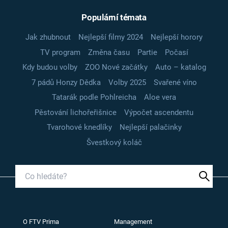
Populární témata
Jak zhubnout
Nejlepší filmy 2024
Nejlepší horory
TV program
Změna času
Partie
Počasí
Kdy budou volby
ZOO Nové začátky
Auto – katalog
7 pádů Honzy Dědka
Volby 2025
Svařené víno
Tatarák podle Pohlreicha
Aloe vera
Pěstování lichořeřišnice
Výpočet ascendentu
Tvarohové knedlíky
Nejlepší palačinky
Švestkový koláč
O FTV Prima
Management