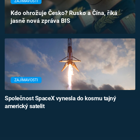
ZAJÍMAVOSTI
Časopis
Kdo ohrožuje Česko? Rusko a Čína, říká
jasně nová zpráva BIS
Sledujte prima+
Přihlášení
Sledujte nás
ZAJÍMAVOSTI
Společnost SpaceX vynesla do kosmu tajný
americký satelit