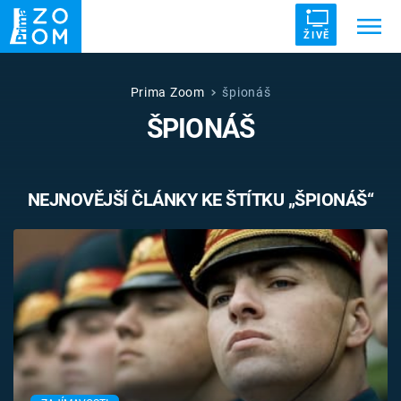
ŽIVĚ
Trendy:
ZRÁDCI
UFO
DRUHÁ SVĚTOVÁ VÁLKA
Prima Zoom
špionáš
ŠPIONÁŠ
ZÁHADY
VETŘELCI DÁVNOVĚKU
NEJNOVĚJŠÍ ČLÁNKY KE ŠTÍTKU „ŠPIONÁŠ“
Témata
Témata
Pořady
TV Program