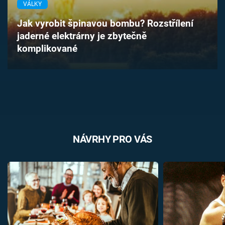
VÁLKY
Časopis
Jak vyrobit špinavou bombu? Rozstřílení
Sledujte prima+
jaderné elektrárny je zbytečně
komplikované
Přihlášení
Sledujte nás
NÁVRHY PRO VÁS