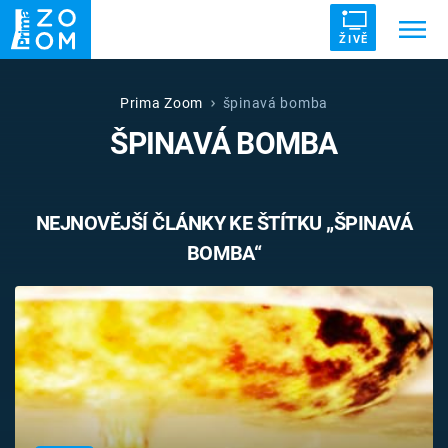
ŽIVĚ
Trendy:
ZRÁDCI
UFO
DRUHÁ SVĚTOVÁ VÁLKA
Prima Zoom
špinavá bomba
ŠPINAVÁ BOMBA
ZÁHADY
VETŘELCI DÁVNOVĚKU
NEJNOVĚJŠÍ ČLÁNKY KE ŠTÍTKU „ŠPINAVÁ
BOMBA“
Témata
Témata
Pořady
TV Program