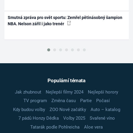
Smutná zpráva pro svět sportu: Zemřel pětinásobný šampion
NBA. Nelson zářil i jako trenér
Populární témata
Jak zhubnout
Nejlepší filmy 2024
Nejlepší horory
TV program
Změna času
Partie
Počasí
Kdy budou volby
ZOO Nové začátky
Auto – katalog
7 pádů Honzy Dědka
Volby 2025
Svařené víno
Tatarák podle Pohlreicha
Aloe vera