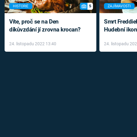
5
HISTORIE
ZAJÍMAVOSTI
Víte, proč se na Den
Smrt Freddie
díkůvzdání jí zrovna krocan?
Hudební ikon
až do konce 
24. listopadu 2022 13:40
24. listopadu 20
léky