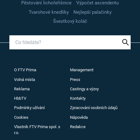
Pěstování lichořeřišnice
Výpočet ascendentu
Tvarohové knedlíky
Nejlepší palačinky
Švestkový koláč
O FTV Prima
Management
Volná místa
Press
Reklama
Castingy a výzvy
HbbTV
Kontakty
Podmínky užívání
Zpracování osobních údajů
Cookies
Nápověda
Vlastník FTV Prima spol. s
Redakce
r.o.