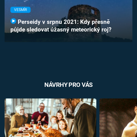
Časopis
VESMÍR
Sledujte prima+
Perseidy v srpnu 2021: Kdy přesně
půjde sledovat úžasný meteorický roj?
Přihlášení
Sledujte nás
NÁVRHY PRO VÁS