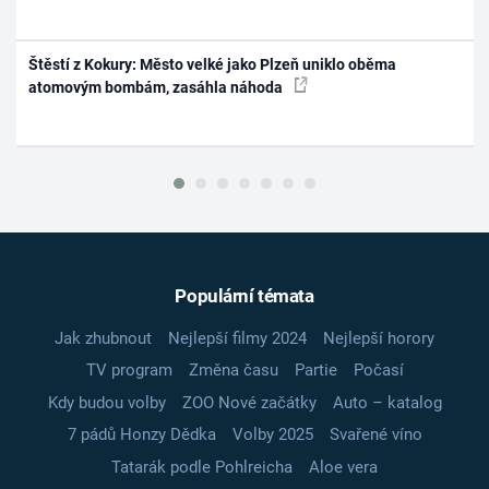
Štěstí z Kokury: Město velké jako Plzeň uniklo oběma
atomovým bombám, zasáhla náhoda
Populární témata
Jak zhubnout
Nejlepší filmy 2024
Nejlepší horory
TV program
Změna času
Partie
Počasí
Kdy budou volby
ZOO Nové začátky
Auto – katalog
7 pádů Honzy Dědka
Volby 2025
Svařené víno
Tatarák podle Pohlreicha
Aloe vera