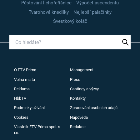
Pěstování lichořeřišnice
Výpočet ascendentu
Tvarohové knedlíky
Nejlepší palačinky
Švestkový koláč
O FTV Prima
Management
Volná místa
Press
Reklama
Castingy a výzvy
HbbTV
Kontakty
Podmínky užívání
Zpracování osobních údajů
Cookies
Nápověda
Vlastník FTV Prima spol. s
Redakce
r.o.