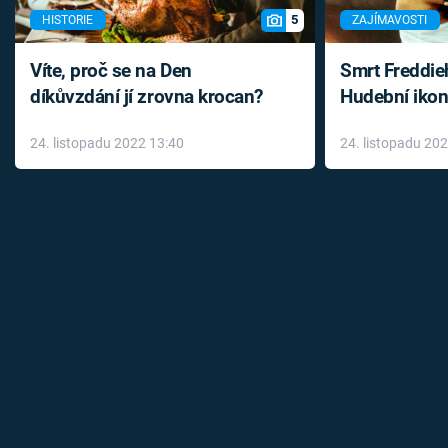
5
HISTORIE
ZAJÍMAVOSTI
Víte, proč se na Den
Smrt Freddie
díkůvzdání jí zrovna krocan?
Hudební ikon
až do konce 
24. listopadu 2022 13:40
24. listopadu 20
léky