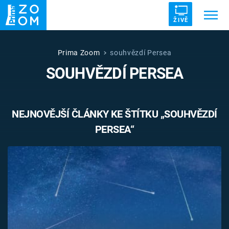
ŽIVĚ
Trendy:
ZRÁDCI
UFO
DRUHÁ SVĚTOVÁ VÁLKA
Prima Zoom
souhvězdí Persea
SOUHVĚZDÍ PERSEA
ZÁHADY
VETŘELCI DÁVNOVĚKU
NEJNOVĚJŠÍ ČLÁNKY KE ŠTÍTKU „SOUHVĚZDÍ
PERSEA“
Témata
Témata
Pořady
TV Program