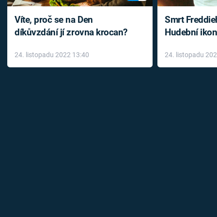
Víte, proč se na Den
Smrt Freddie
díkůvzdání jí zrovna krocan?
Hudební ikon
až do konce 
24. listopadu 2022 13:40
24. listopadu 20
léky