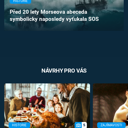
HISTORIE
Časopis
Před 20 lety Morseova abeceda
symbolicky naposledy vyťukala SOS
Sledujte prima+
Přihlášení
Sledujte nás
NÁVRHY PRO VÁS
5
HISTORIE
ZAJÍMAVOSTI