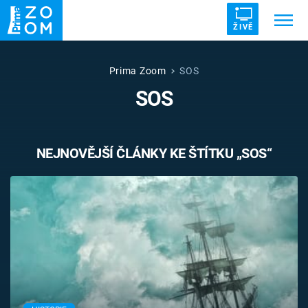
ŽIVĚ
Trendy:
ZRÁDCI
UFO
DRUHÁ SVĚTOVÁ VÁLKA
Prima Zoom
SOS
SOS
ZÁHADY
VETŘELCI DÁVNOVĚKU
NEJNOVĚJŠÍ ČLÁNKY KE ŠTÍTKU „SOS“
Témata
Témata
Pořady
TV Program