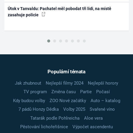
Útok v Tanvaldu: Pachatel měl pobodat tři lidi, na místě
zasahuje policie
Populární témata
Jak zhubnout
Nejlepší filmy 2024
Nejlepší horory
TV program
Změna času
Partie
Počasí
Kdy budou volby
ZOO Nové začátky
Auto – katalog
7 pádů Honzy Dědka
Volby 2025
Svařené víno
Tatarák podle Pohlreicha
Aloe vera
Pěstování lichořeřišnice
Výpočet ascendentu