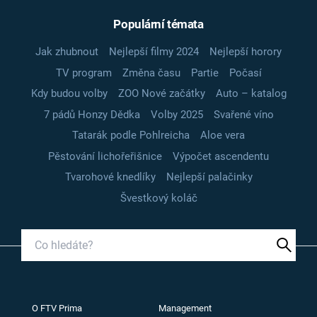
Populární témata
Jak zhubnout
Nejlepší filmy 2024
Nejlepší horory
TV program
Změna času
Partie
Počasí
Kdy budou volby
ZOO Nové začátky
Auto – katalog
7 pádů Honzy Dědka
Volby 2025
Svařené víno
Tatarák podle Pohlreicha
Aloe vera
Pěstování lichořeřišnice
Výpočet ascendentu
Tvarohové knedlíky
Nejlepší palačinky
Švestkový koláč
O FTV Prima
Management