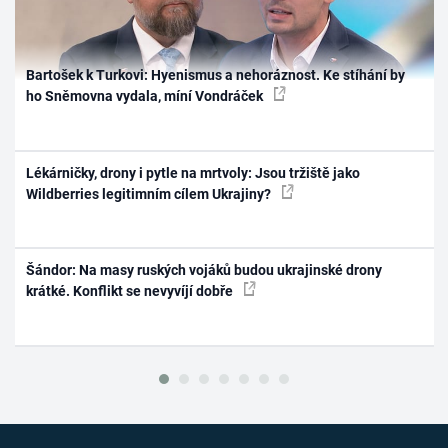
Bartošek k Turkovi: Hyenismus a nehoráznost. Ke stíhání by
ho Sněmovna vydala, míní Vondráček
Lékárničky, drony i pytle na mrtvoly: Jsou tržiště jako
Wildberries legitimním cílem Ukrajiny?
Šándor: Na masy ruských vojáků budou ukrajinské drony
krátké. Konflikt se nevyvíjí dobře