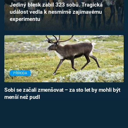
Jediný blesk zabil 323 sobů. Tragická
Časopis
událost vedla k nesmírně zajímavému
experimentu
Sledujte prima+
Přihlášení
Sledujte nás
PŘÍRODA
Sobi se začali zmenšovat – za sto let by mohli být
menší než pudl