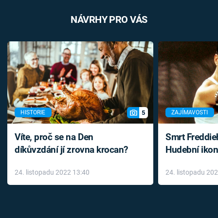
NÁVRHY PRO VÁS
5
HISTORIE
ZAJÍMAVOSTI
Víte, proč se na Den
Smrt Freddie
díkůvzdání jí zrovna krocan?
Hudební ikon
až do konce 
24. listopadu 2022 13:40
24. listopadu 20
léky