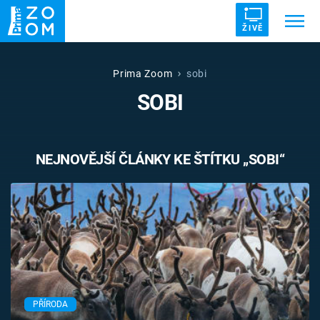
ŽIVĚ
Trendy:
ZRÁDCI
UFO
DRUHÁ SVĚTOVÁ VÁLKA
Prima Zoom
sobi
SOBI
ZÁHADY
VETŘELCI DÁVNOVĚKU
NEJNOVĚJŠÍ ČLÁNKY KE ŠTÍTKU „SOBI“
Témata
Témata
Pořady
TV Program
PŘÍRODA