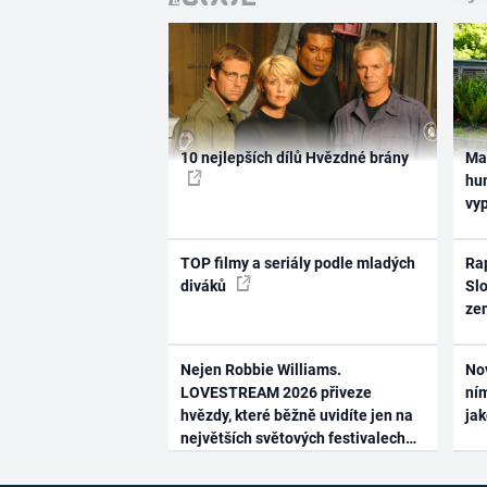
10 nejlepších dílů Hvězdné brány
Ma
hum
vy
TOP filmy a seriály podle mladých
Rap
diváků
Slo
ze
Nejen Robbie Williams.
No
LOVESTREAM 2026 přiveze
ním
hvězdy, které běžně uvidíte jen na
ja
největších světových festivalech