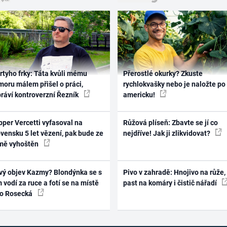
rtyho frky: Táta kvůli mému
Přerostlé okurky? Zkuste
oru málem přišel o práci,
rychlokvašky nebo je naložte po
práví kontroverzní Řezník
americku!
per Vercetti vyfasoval na
Růžová plíseň: Zbavte se jí co
vensku 5 let vězení, pak bude ze
nejdříve! Jak ji zlikvidovat?
mě vyhoštěn
vý objev Kazmy? Blondýnka se s
Pivo v zahradě: Hnojivo na růže,
 vodí za ruce a fotí se na místě
past na komáry i čistič nářadí
ko Rosecká