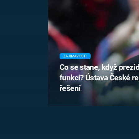
MARIE TEREZIE
ADOLF HITLER
NAPOLEON
BONAPARTE
ATENTÁT NA
REINHARDA
BRITSKÁ
HEYDRICHA
KRÁLOVSKÁ
RODINA
PRVNÍ SVĚTOVÁ
VÁLKA
ZAJÍMAVOSTI
Co se stane, když prez
funkci? Ústava České r
řešení