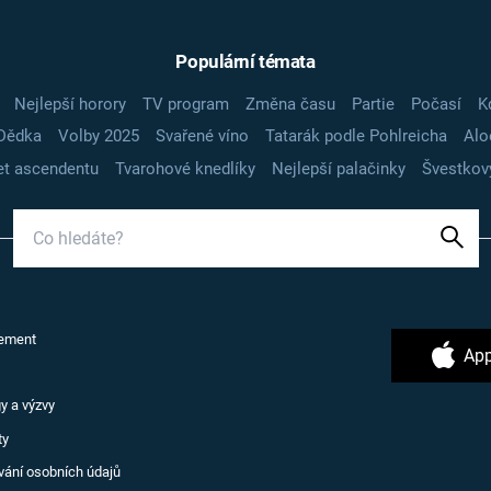
Populární témata
Nejlepší horory
TV program
Změna času
Partie
Počasí
K
Dědka
Volby 2025
Svařené víno
Tatarák podle Pohlreicha
Alo
t ascendentu
Tvarohové knedlíky
Nejlepší palačinky
Švestkov
ement
App
y a výzvy
ty
vání osobních údajů