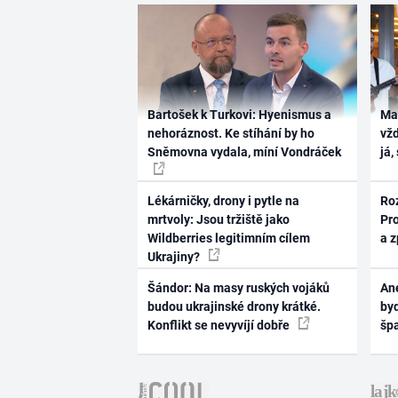
Bartošek k Turkovi: Hyenismus a
Ma
nehoráznost. Ke stíhání by ho
vž
Sněmovna vydala, míní Vondráček
já,
Lékárničky, drony i pytle na
Ro
mrtvoly: Jsou tržiště jako
Pr
Wildberries legitimním cílem
a 
Ukrajiny?
Šándor: Na masy ruských vojáků
Ane
budou ukrajinské drony krátké.
byd
Konflikt se nevyvíjí dobře
šp