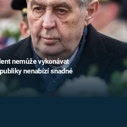
FILMY VERS
REALITA
UFO A
MIMOZEMŠŤANÉ
HORORY VE
REALITA
UTAJENÉ PŘÍBĚHY
ČESKÝCH DĚJIN
OPTICKÉ ILU
KLAMY
ALTERNATIVNÍ
HISTORIE
ident nemůže vykonávat
epubliky nenabízí snadné