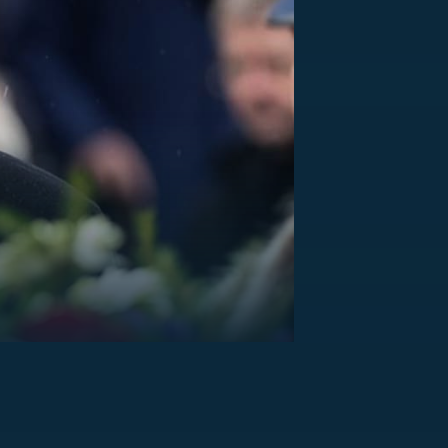
US
RSUS
ZE A