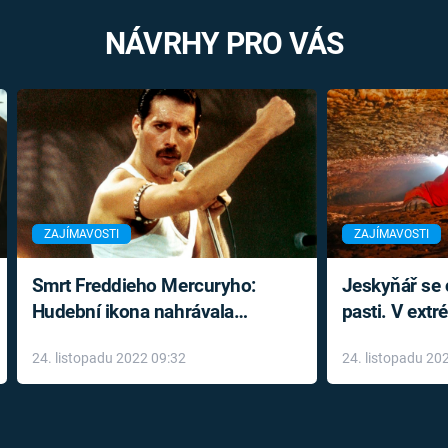
NÁVRHY PRO VÁS
ZAJÍMAVOSTI
ZAJÍMAVOSTI
Smrt Freddieho Mercuryho:
Jeskyňář se c
Hudební ikona nahrávala
pasti. V ext
až do konce života a odmítala
prožil noční
24. listopadu 2022 09:32
24. listopadu 20
léky
klaustrofobi