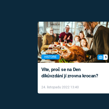
5
HISTORIE
Víte, proč se na Den
díkůvzdání jí zrovna krocan?
24. listopadu 2022 13:40