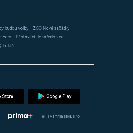
dy budou volby
ZOO Nové začátky
e vera
Pěstování lichořeřišnice
ý koláč
 Store
Google Play
© FTV Prima spol. s r.o.