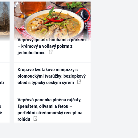
Vepřový guláš s houbami a pórkem
– krémový a voňavý pokrm z
jednoho hrnce
Křupavé květákové minipizzy s
olomouckými tvarůžky: bezlepkový
atr
oběd s typicky českým sýrem
Vepřová panenka plněná rajčaty,
o
špenátem, olivami a fetou –
ně
perfektní středomořský recept na
roládu