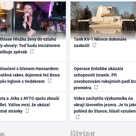
thiase Hložka ženy do vztahu
Tank KV-1 Němce dokonale
dy uhnaly: Teď budu iniciátorem
zaskočil
 slibuje zpěvák
zloučení s Glenem Hansardem:
Operace Entebbe ukázala
outěná rakev, dojemná řeč Bona
schopnosti Izraele. Při
zpěv Irglové s Vedderem
osvobozování rukojmích padl br
premiéra
ta a Jirka z AYTO spolu zkouší
Video zachytilo výzkumníka na
let. Válise mrzí, že ukázal
okraji lávového jezera. Je to jak
atné stránky
pohled do Slunce, hlásil vzruše