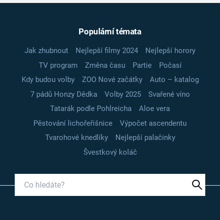
Populární témata
Jak zhubnout
Nejlepší filmy 2024
Nejlepší horory
TV program
Změna času
Partie
Počasí
Kdy budou volby
ZOO Nové začátky
Auto – katalog
7 pádů Honzy Dědka
Volby 2025
Svařené víno
Tatarák podle Pohlreicha
Aloe vera
Pěstování lichořeřišnice
Výpočet ascendentu
Tvarohové knedlíky
Nejlepší palačinky
Švestkový koláč