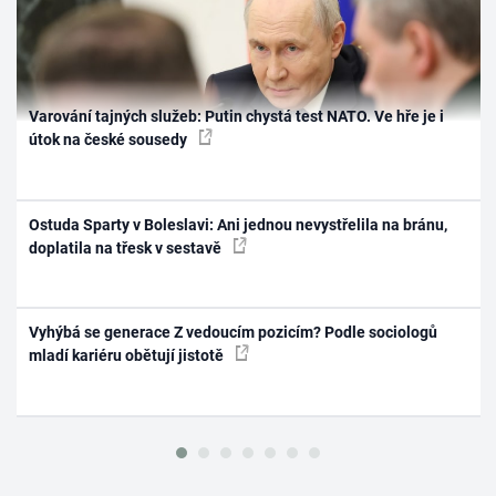
Varování tajných služeb: Putin chystá test NATO. Ve hře je i
útok na české sousedy
Ostuda Sparty v Boleslavi: Ani jednou nevystřelila na bránu,
doplatila na třesk v sestavě
Vyhýbá se generace Z vedoucím pozicím? Podle sociologů
mladí kariéru obětují jistotě