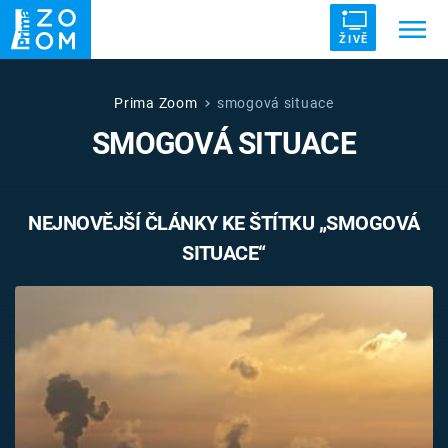
ŽIVĚ
Trendy:
ZRÁDCI
UFO
DRUHÁ SVĚTOVÁ VÁLKA
Prima Zoom
smogová situace
SMOGOVÁ SITUACE
ZÁHADY
VETŘELCI DÁVNOVĚKU
NEJNOVĚJŠÍ ČLÁNKY KE ŠTÍTKU „SMOGOVÁ
SITUACE“
Témata
Témata
Pořady
TV Program