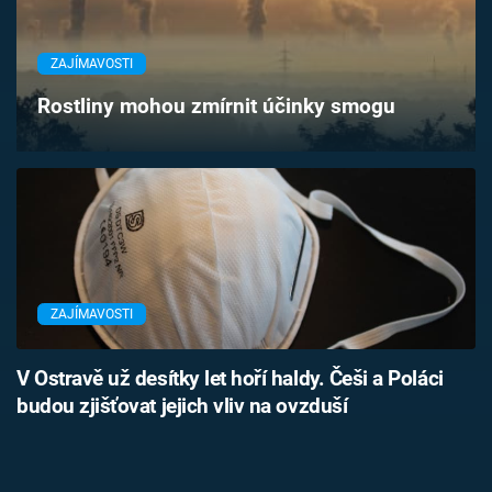
Časopis
ZAJÍMAVOSTI
Sledujte prima+
Rostliny mohou zmírnit účinky smogu
Přihlášení
Sledujte nás
ZAJÍMAVOSTI
V Ostravě už desítky let hoří haldy. Češi a Poláci
budou zjišťovat jejich vliv na ovzduší