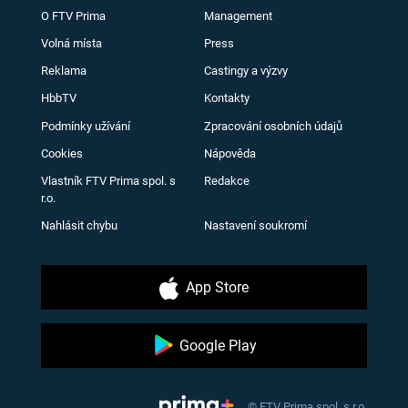
O FTV Prima
Management
Volná místa
Press
Reklama
Castingy a výzvy
HbbTV
Kontakty
Podmínky užívání
Zpracování osobních údajů
Cookies
Nápověda
Vlastník FTV Prima spol. s
Redakce
r.o.
Nahlásit chybu
Nastavení soukromí
App Store
Google Play
© FTV Prima spol. s r.o.