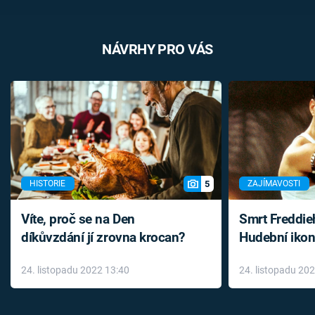
NÁVRHY PRO VÁS
5
HISTORIE
ZAJÍMAVOSTI
Víte, proč se na Den
Smrt Freddie
díkůvzdání jí zrovna krocan?
Hudební ikon
až do konce 
24. listopadu 2022 13:40
24. listopadu 20
léky