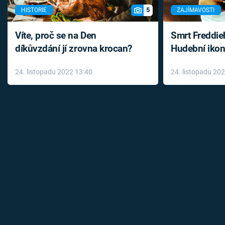
5
HISTORIE
ZAJÍMAVOSTI
Víte, proč se na Den
Smrt Freddie
díkůvzdání jí zrovna krocan?
Hudební ikon
až do konce 
24. listopadu 2022 13:40
24. listopadu 20
léky