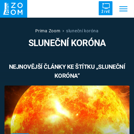
ŽIVĚ
Trendy:
ZRÁDCI
UFO
DRUHÁ SVĚTOVÁ VÁLKA
Prima Zoom
sluneční koróna
SLUNEČNÍ KORÓNA
ZÁHADY
VETŘELCI DÁVNOVĚKU
NEJNOVĚJŠÍ ČLÁNKY KE ŠTÍTKU „SLUNEČNÍ
KORÓNA“
Témata
Témata
Pořady
TV Program