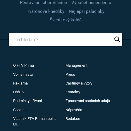
Pěstování lichořeřišnice
Výpočet ascendentu
Tvarohové knedlíky
Nejlepší palačinky
Švestkový koláč
O FTV Prima
Management
Volná místa
Press
Reklama
Castingy a výzvy
HbbTV
Kontakty
Podmínky užívání
Zpracování osobních údajů
Cookies
Nápověda
Vlastník FTV Prima spol. s
Redakce
r.o.