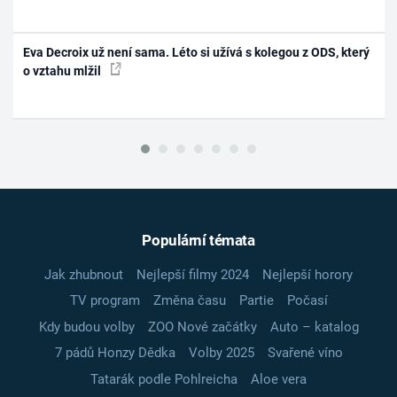
Eva Decroix už není sama. Léto si užívá s kolegou z ODS, který
o vztahu mlžil
Populární témata
Jak zhubnout
Nejlepší filmy 2024
Nejlepší horory
TV program
Změna času
Partie
Počasí
Kdy budou volby
ZOO Nové začátky
Auto – katalog
7 pádů Honzy Dědka
Volby 2025
Svařené víno
Tatarák podle Pohlreicha
Aloe vera