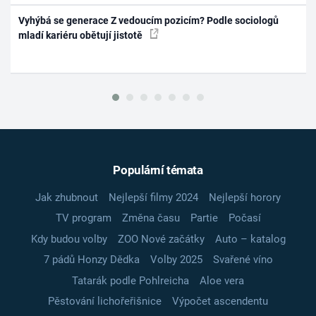
Vyhýbá se generace Z vedoucím pozicím? Podle sociologů
mladí kariéru obětují jistotě
Populární témata
Jak zhubnout
Nejlepší filmy 2024
Nejlepší horory
TV program
Změna času
Partie
Počasí
Kdy budou volby
ZOO Nové začátky
Auto – katalog
7 pádů Honzy Dědka
Volby 2025
Svařené víno
Tatarák podle Pohlreicha
Aloe vera
Pěstování lichořeřišnice
Výpočet ascendentu