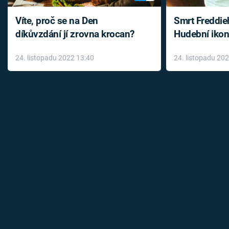
Víte, proč se na Den
Smrt Freddie
díkůvzdání jí zrovna krocan?
Hudební ikon
až do konce 
24. listopadu 2022 13:40
24. listopadu 20
léky