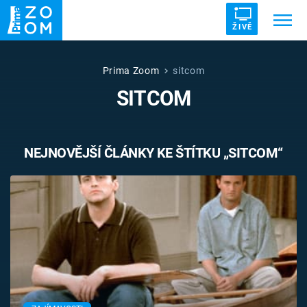
ŽIVĚ
Trendy:
ZRÁDCI
UFO
DRUHÁ SVĚTOVÁ VÁLKA
Prima Zoom
sitcom
SITCOM
ZÁHADY
VETŘELCI DÁVNOVĚKU
NEJNOVĚJŠÍ ČLÁNKY KE ŠTÍTKU „SITCOM“
Témata
Témata
Pořady
TV Program