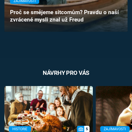
ZAJÍMAVOSTI
Časopis
Proč se smějeme sitcomům? Pravdu o naší
zvrácené mysli znal už Freud
Sledujte prima+
Přihlášení
Sledujte nás
NÁVRHY PRO VÁS
5
HISTORIE
ZAJÍMAVOSTI