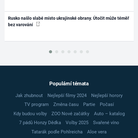
Rusko našlo slabé místo ukrajinské obrany. Útočit může téměř
bez varování
Populární témata
Jak zhubnout
Nejlepší filmy 2024
Nejlepší horory
TV program
Změna času
Partie
Počasí
Kdy budou volby
ZOO Nové začátky
Auto – katalog
7 pádů Honzy Dědka
Volby 2025
Svařené víno
Tatarák podle Pohlreicha
Aloe vera