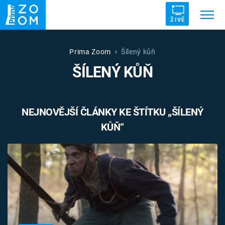
ŽIVĚ
Trendy:
ZRÁDCI
UFO
DRUHÁ SVĚTOVÁ VÁLKA
Prima Zoom
Šílený kůň
ŠÍLENÝ KŮŇ
ZÁHADY
VETŘELCI DÁVNOVĚKU
NEJNOVĚJŠÍ ČLÁNKY KE ŠTÍTKU „ŠÍLENÝ
KŮŇ“
Témata
Témata
Pořady
TV Program