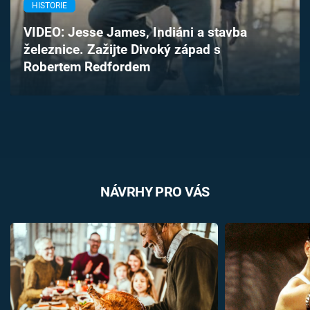
HISTORIE
Časopis
VIDEO: Jesse James, Indiáni a stavba
Sledujte prima+
železnice. Zažijte Divoký západ s
Robertem Redfordem
Přihlášení
Sledujte nás
NÁVRHY PRO VÁS