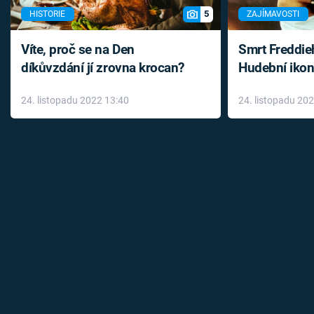
5
HISTORIE
ZAJÍMAVOSTI
Víte, proč se na Den
Smrt Freddie
díkůvzdání jí zrovna krocan?
Hudební ikon
až do konce 
24. listopadu 2022 13:40
24. listopadu 20
léky