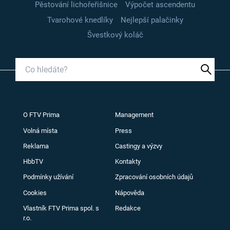
Pěstování lichořeřišnice
Výpočet ascendentu
Tvarohové knedlíky
Nejlepší palačinky
Švestkový koláč
O FTV Prima
Management
Volná místa
Press
Reklama
Castingy a výzvy
HbbTV
Kontakty
Podmínky užívání
Zpracování osobních údajů
Cookies
Nápověda
Vlastník FTV Prima spol. s
Redakce
r.o.