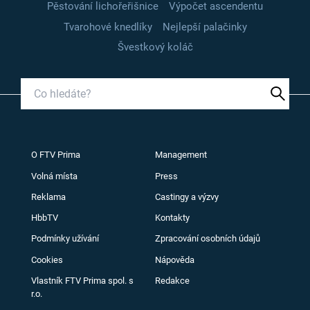
Pěstování lichořeřišnice
Výpočet ascendentu
Tvarohové knedlíky
Nejlepší palačinky
Švestkový koláč
O FTV Prima
Management
Volná místa
Press
Reklama
Castingy a výzvy
HbbTV
Kontakty
Podmínky užívání
Zpracování osobních údajů
Cookies
Nápověda
Vlastník FTV Prima spol. s
Redakce
r.o.