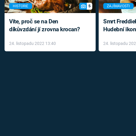
5
HISTORIE
ZAJÍMAVOSTI
Víte, proč se na Den
Smrt Freddie
díkůvzdání jí zrovna krocan?
Hudební ikon
až do konce 
24. listopadu 2022 13:40
24. listopadu 20
léky