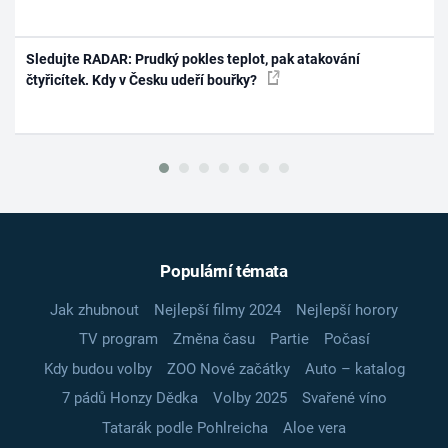
Sledujte RADAR: Prudký pokles teplot, pak atakování
čtyřicítek. Kdy v Česku udeří bouřky?
Populární témata
Jak zhubnout
Nejlepší filmy 2024
Nejlepší horory
TV program
Změna času
Partie
Počasí
Kdy budou volby
ZOO Nové začátky
Auto – katalog
7 pádů Honzy Dědka
Volby 2025
Svařené víno
Tatarák podle Pohlreicha
Aloe vera