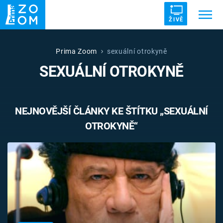
ŽIVĚ
Trendy:
ZRÁDCI
UFO
DRUHÁ SVĚTOVÁ VÁLKA
Prima Zoom
sexuální otrokyně
SEXUÁLNÍ OTROKYNĚ
ZÁHADY
VETŘELCI DÁVNOVĚKU
NEJNOVĚJŠÍ ČLÁNKY KE ŠTÍTKU „SEXUÁLNÍ
OTROKYNĚ“
Témata
Témata
Pořady
TV Program