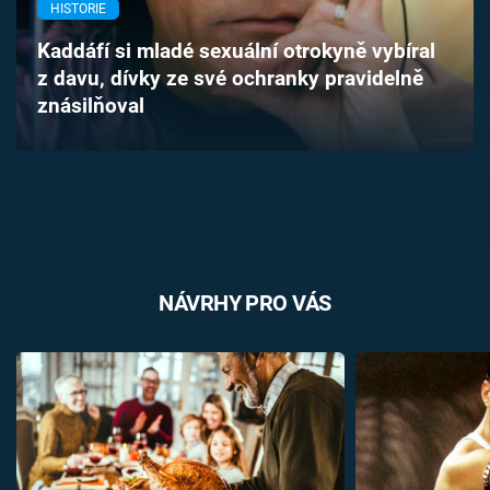
HISTORIE
Časopis
Kaddáfí si mladé sexuální otrokyně vybíral
Sledujte prima+
z davu, dívky ze své ochranky pravidelně
znásilňoval
Přihlášení
Sledujte nás
NÁVRHY PRO VÁS