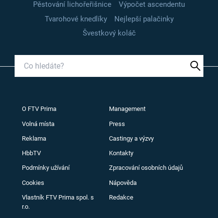
Pěstování lichořeřišnice
Výpočet ascendentu
Tvarohové knedlíky
Nejlepší palačinky
Švestkový koláč
O FTV Prima
Management
Volná místa
Press
Reklama
Castingy a výzvy
HbbTV
Kontakty
Podmínky užívání
Zpracování osobních údajů
Cookies
Nápověda
Vlastník FTV Prima spol. s
Redakce
r.o.