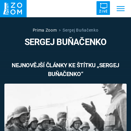
ŽIVĚ
Trendy:
ZRÁDCI
UFO
DRUHÁ SVĚTOVÁ VÁLKA
Prima Zoom
Sergej Buňačenko
SERGEJ BUŇAČENKO
ZÁHADY
VETŘELCI DÁVNOVĚKU
NEJNOVĚJŠÍ ČLÁNKY KE ŠTÍTKU „SERGEJ
BUŇAČENKO“
Témata
Témata
Pořady
TV Program