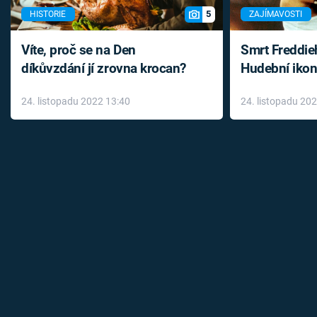
5
HISTORIE
ZAJÍMAVOSTI
Víte, proč se na Den
Smrt Freddie
díkůvzdání jí zrovna krocan?
Hudební ikon
až do konce 
24. listopadu 2022 13:40
24. listopadu 20
léky