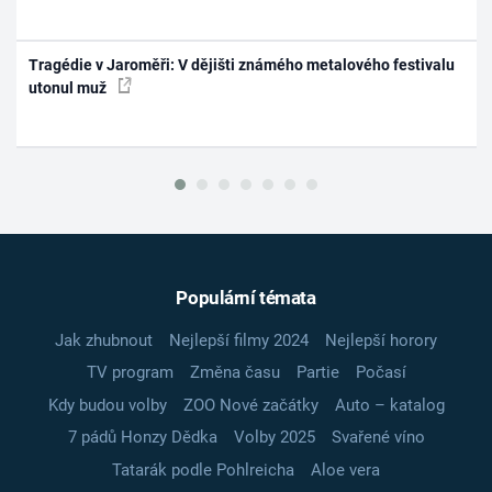
Tragédie v Jaroměři: V dějišti známého metalového festivalu
utonul muž
Populární témata
Jak zhubnout
Nejlepší filmy 2024
Nejlepší horory
TV program
Změna času
Partie
Počasí
Kdy budou volby
ZOO Nové začátky
Auto – katalog
7 pádů Honzy Dědka
Volby 2025
Svařené víno
Tatarák podle Pohlreicha
Aloe vera