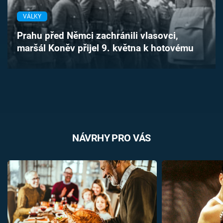
Časopis
VÁLKY
Sledujte prima+
Prahu před Němci zachránili vlasovci,
maršál Koněv přijel 9. května k hotovému
Přihlášení
Sledujte nás
NÁVRHY PRO VÁS