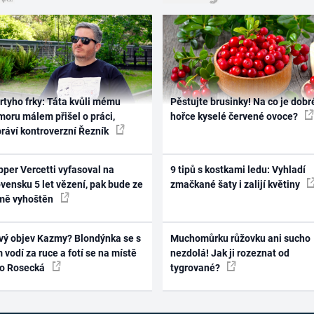
rtyho frky: Táta kvůli mému
Pěstujte brusinky! Na co je dobr
oru málem přišel o práci,
hořce kyselé červené ovoce?
práví kontroverzní Řezník
per Vercetti vyfasoval na
9 tipů s kostkami ledu: Vyhladí
vensku 5 let vězení, pak bude ze
zmačkané šaty i zalijí květiny
mě vyhoštěn
vý objev Kazmy? Blondýnka se s
Muchomůrku růžovku ani sucho
 vodí za ruce a fotí se na místě
nezdolá! Jak ji rozeznat od
ko Rosecká
tygrované?