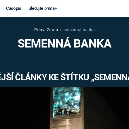
Časopis
Sledujte prima+
Prima Zoom
semenná banka
Věda a
Války
SEMENNÁ BANKA
technika
STUDENÁ V
KORONAVIRUS
VÁLKA VE
VIETNAMU
VESMÍR
JŠÍ ČLÁNKY KE ŠTÍTKU „SEMENN
VÁLEČNÉ FI
MARS
SERIÁLY
Záhady a
Zajímav
konspirace