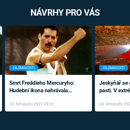
NÁVRHY PRO VÁS
ZAJÍMAVOSTI
ZAJÍMAVOSTI
Smrt Freddieho Mercuryho:
Jeskyňář se c
Hudební ikona nahrávala
pasti. V ext
až do konce života a odmítala
prožil noční
24. listopadu 2022 09:32
24. listopadu 20
léky
klaustrofobi