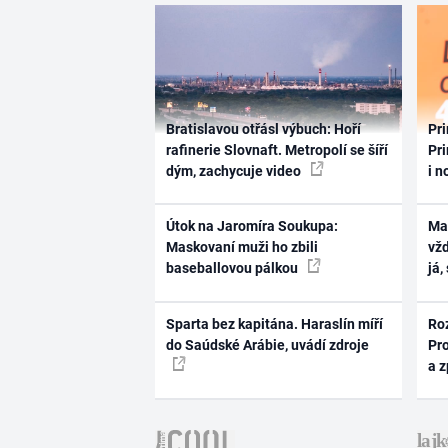
Bratislavou otřásl výbuch: Hoří
Pri
rafinerie Slovnaft. Metropolí se šíří
Pri
dým, zachycuje video
i n
Útok na Jaromíra Soukupa:
Ma
Maskovaní muži ho zbili
vž
baseballovou pálkou
já,
Sparta bez kapitána. Haraslín míří
Ro
do Saúdské Arábie, uvádí zdroje
Pr
a 