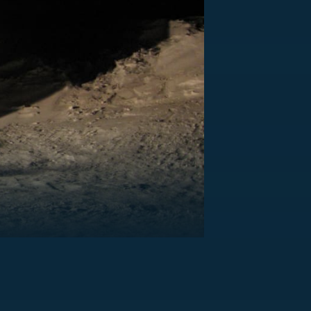
US
RSUS
ZE A