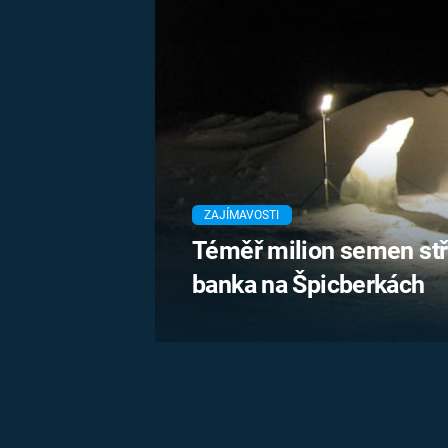
MARIE TEREZIE
ADOLF HITLER
NAPOLEON
BONAPARTE
ATENTÁT NA
REINHARDA
BRITSKÁ
HEYDRICHA
KRÁLOVSKÁ
RODINA
PRVNÍ SVĚTOVÁ
VÁLKA
ZAJÍMAVOSTI
Téměř milion semen stř
banka na Špicberkách