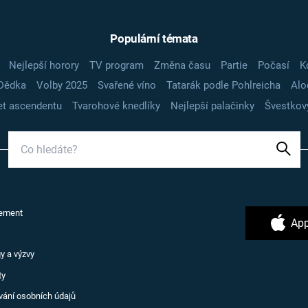
Populární témata
Nejlepší horory
TV program
Změna času
Partie
Počasí
K
Dědka
Volby 2025
Svařené víno
Tatarák podle Pohlreicha
Alo
t ascendentu
Tvarohové knedlíky
Nejlepší palačinky
Švestkov
ement
App
y a výzvy
ty
vání osobních údajů