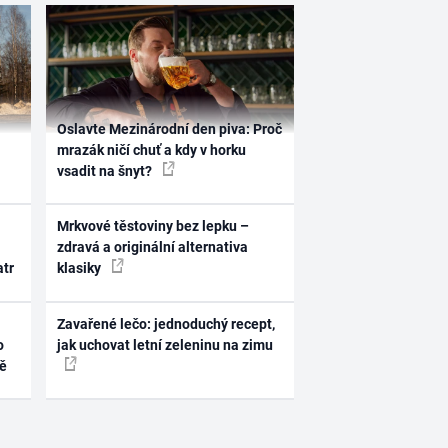
Oslavte Mezinárodní den piva: Proč
mrazák ničí chuť a kdy v horku
vsadit na šnyt?
Mrkvové těstoviny bez lepku –
zdravá a originální alternativa
atr
klasiky
Zavařené lečo: jednoduchý recept,
o
jak uchovat letní zeleninu na zimu
ně