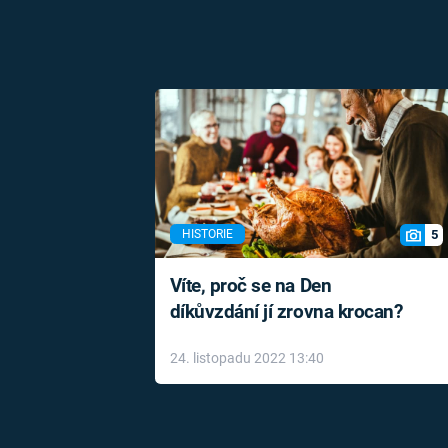
5
HISTORIE
Víte, proč se na Den
díkůvzdání jí zrovna krocan?
24. listopadu 2022 13:40