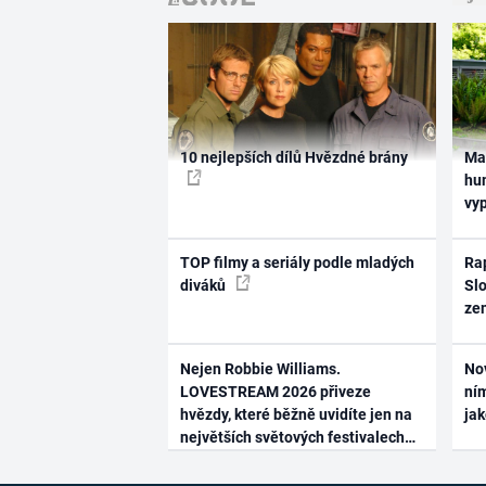
10 nejlepších dílů Hvězdné brány
Ma
hum
vy
TOP filmy a seriály podle mladých
Rap
diváků
Slo
ze
Nejen Robbie Williams.
No
LOVESTREAM 2026 přiveze
ním
hvězdy, které běžně uvidíte jen na
ja
největších světových festivalech