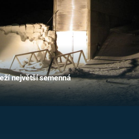
FILMY VERS
REALITA
UFO A
MIMOZEMŠŤANÉ
HORORY VE
REALITA
UTAJENÉ PŘÍBĚHY
ČESKÝCH DĚJIN
OPTICKÉ ILU
KLAMY
ALTERNATIVNÍ
HISTORIE
eží největší semenná