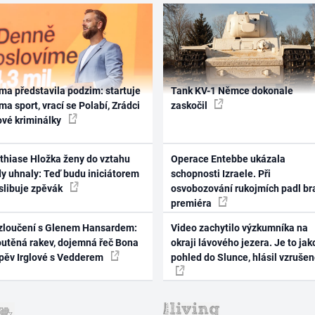
ma představila podzim: startuje
Tank KV-1 Němce dokonale
ma sport, vrací se Polabí, Zrádci
zaskočil
ové kriminálky
thiase Hložka ženy do vztahu
Operace Entebbe ukázala
dy uhnaly: Teď budu iniciátorem
schopnosti Izraele. Při
 slibuje zpěvák
osvobozování rukojmích padl br
premiéra
zloučení s Glenem Hansardem:
Video zachytilo výzkumníka na
outěná rakev, dojemná řeč Bona
okraji lávového jezera. Je to jak
zpěv Irglové s Vedderem
pohled do Slunce, hlásil vzruše