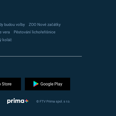
dy budou volby
ZOO Nové začátky
e vera
Pěstování lichořeřišnice
ý koláč
 Store
Google Play
© FTV Prima spol. s r.o.