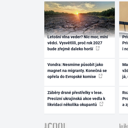
Letošní vlna veder? Nic moc, míní
Pri
vědci. Vysvětlili, proč rok 2027
Pri
bude zřejmě daleko horší
i n
Vondra: Nesmíme působit jako
Ma
magnet na migranty. Konečná se
vž
opřela do Evropské komise
já,
Záběry drsné přestřelky v lese.
Ro
Precizní ukrajinská akce vedla k
Pr
likvidaci několika okupantů
a 