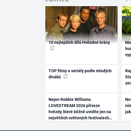
10 nejlepších dílů Hvězdné brány
Ma
hum
vy
TOP filmy a seriály podle mladých
Rap
diváků
Slo
ze
Nejen Robbie Williams.
No
LOVESTREAM 2026 přiveze
ním
hvězdy, které běžně uvidíte jen na
ja
největších světových festivalech