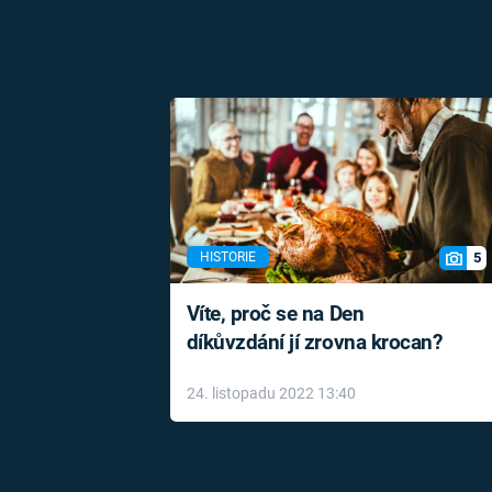
5
HISTORIE
Víte, proč se na Den
díkůvzdání jí zrovna krocan?
24. listopadu 2022 13:40