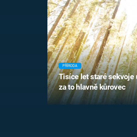
MARIE TEREZIE
ADOLF HITLER
NAPOLEON
BONAPARTE
ATENTÁT NA
REINHARDA
BRITSKÁ
HEYDRICHA
KRÁLOVSKÁ
RODINA
PRVNÍ SVĚTOVÁ
VÁLKA
PŘÍRODA
Tisíce let staré sekvoje
za to hlavně kůrovec