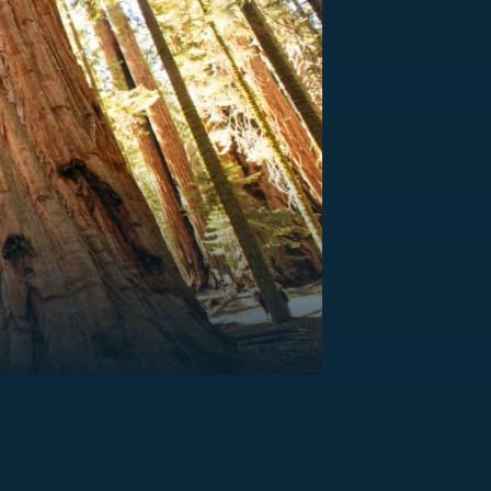
US
RSUS
ZE A