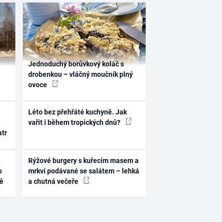
Jednoduchý borůvkový koláč s
drobenkou – vláčný moučník plný
ovoce
Léto bez přehřáté kuchyně. Jak
vařit i během tropických dnů?
atr
Rýžové burgery s kuřecím masem a
o
mrkví podávané se salátem – lehká
ně
a chutná večeře