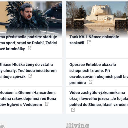
ma představila podzim: startuje
Tank KV-1 Němce dokonale
ma sport, vrací se Polabí, Zrádci
zaskočil
ové kriminálky
thiase Hložka ženy do vztahu
Operace Entebbe ukázala
dy uhnaly: Teď budu iniciátorem
schopnosti Izraele. Při
 slibuje zpěvák
osvobozování rukojmích padl br
premiéra
zloučení s Glenem Hansardem:
Video zachytilo výzkumníka na
outěná rakev, dojemná řeč Bona
okraji lávového jezera. Je to jak
zpěv Irglové s Vedderem
pohled do Slunce, hlásil vzruše