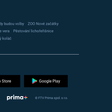
dy budou volby
ZOO Nové začátky
e vera
Pěstování lichořeřišnice
ý koláč
 Store
Google Play
© FTV Prima spol. s r.o.