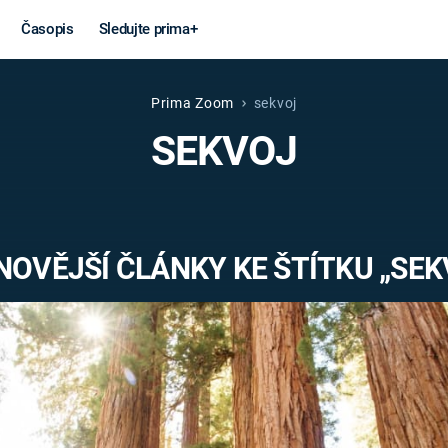
Časopis
Sledujte prima+
Prima Zoom
sekvoj
Věda a
Války
SEKVOJ
technika
STUDENÁ V
KORONAVIRUS
VÁLKA VE
VIETNAMU
VESMÍR
NOVĚJŠÍ ČLÁNKY KE ŠTÍTKU „SEK
VÁLEČNÉ FI
MARS
SERIÁLY
Záhady a
Zajímav
konspirace