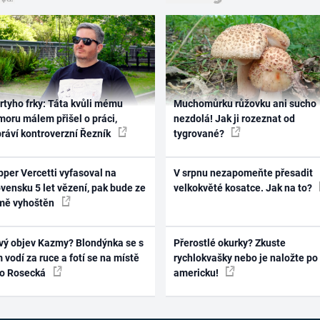
rtyho frky: Táta kvůli mému
Muchomůrku růžovku ani sucho
oru málem přišel o práci,
nezdolá! Jak ji rozeznat od
práví kontroverzní Řezník
tygrované?
per Vercetti vyfasoval na
V srpnu nezapomeňte přesadit
vensku 5 let vězení, pak bude ze
velkokvěté kosatce. Jak na to?
mě vyhoštěn
vý objev Kazmy? Blondýnka se s
Přerostlé okurky? Zkuste
 vodí za ruce a fotí se na místě
rychlokvašky nebo je naložte po
ko Rosecká
americku!