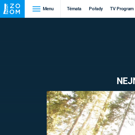
Menu
Témata
Pořady
TV Program
Cestování
Historie
HRADY A ZÁMKY
VIKINGOVÉ
HEDVÁBNÁ STEZKA
EPIDEMIE A
PANDEMIE
PŘÍRODA
NEJ
STAROVĚKÝ EGYPT
Druhá
Výročí
světová válka