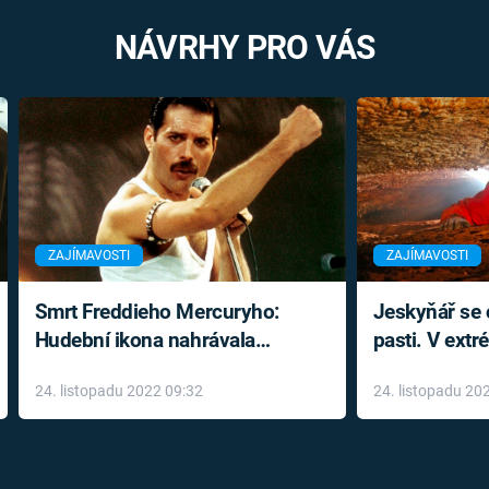
NÁVRHY PRO VÁS
ZAJÍMAVOSTI
ZAJÍMAVOSTI
Smrt Freddieho Mercuryho:
Jeskyňář se c
Hudební ikona nahrávala
pasti. V ext
až do konce života a odmítala
prožil noční
24. listopadu 2022 09:32
24. listopadu 20
léky
klaustrofobi