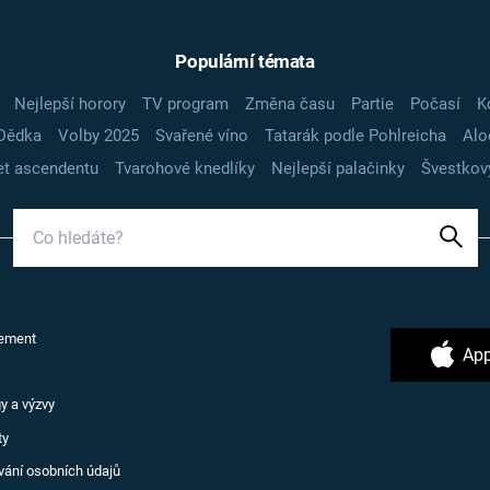
Populární témata
Nejlepší horory
TV program
Změna času
Partie
Počasí
K
Dědka
Volby 2025
Svařené víno
Tatarák podle Pohlreicha
Alo
t ascendentu
Tvarohové knedlíky
Nejlepší palačinky
Švestkov
ement
App
y a výzvy
ty
vání osobních údajů