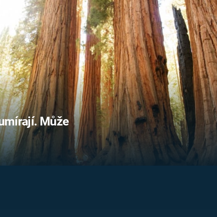
FILMY VERS
REALITA
UFO A
MIMOZEMŠŤANÉ
HORORY VE
REALITA
UTAJENÉ PŘÍBĚHY
ČESKÝCH DĚJIN
OPTICKÉ ILU
KLAMY
ALTERNATIVNÍ
HISTORIE
 umírají. Může