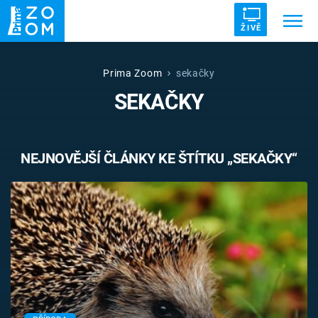
ŽIVĚ
Trendy:
ZRÁDCI
UFO
DRUHÁ SVĚTOVÁ VÁLKA
Prima Zoom
sekačky
SEKAČKY
ZÁHADY
VETŘELCI DÁVNOVĚKU
NEJNOVĚJŠÍ ČLÁNKY KE ŠTÍTKU „SEKAČKY“
Témata
Témata
Pořady
TV Program