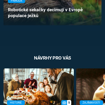
PŘÍRODA
Časopis
Robotické sekačky decimují v Evropě
populace ježků
Sledujte prima+
Přihlášení
Sledujte nás
NÁVRHY PRO VÁS
5
HISTORIE
ZAJÍMAVOSTI