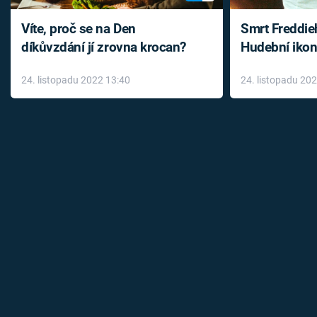
Víte, proč se na Den
Smrt Freddie
díkůvzdání jí zrovna krocan?
Hudební ikon
až do konce 
24. listopadu 2022 13:40
24. listopadu 20
léky