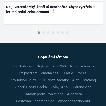
Na „Švarcenberský“ kanál už neodbočíte. Chyba vydržela 30
let, teď ceduli celou odstraní
Populární témata
Jak zhubnout
Nejlepší filmy 2024
Nejlepší horory
TV program
Změna času
Partie
Počasí
Kdy budou volby
ZOO Nové začátky
Auto – katalog
7 pádů Honzy Dědka
Volby 2025
Svařené víno
Tatarák podle Pohlreicha
Aloe vera
Pěstování lichořeřišnice
Výpočet ascendentu