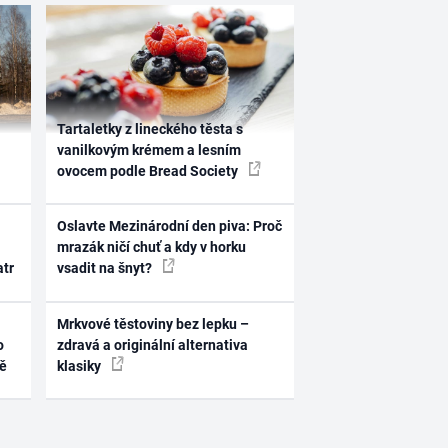
Tartaletky z lineckého těsta s
vanilkovým krémem a lesním
ovocem podle Bread Society
Oslavte Mezinárodní den piva: Proč
mrazák ničí chuť a kdy v horku
atr
vsadit na šnyt?
Mrkvové těstoviny bez lepku –
o
zdravá a originální alternativa
ně
klasiky