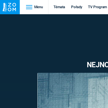
Menu
Témata
Pořady
TV Program
Cestování
Historie
HRADY A ZÁMKY
VIKINGOVÉ
HEDVÁBNÁ STEZKA
EPIDEMIE A
PANDEMIE
PŘÍRODA
NEJNO
STAROVĚKÝ EGYPT
Druhá
Výročí
světová válka