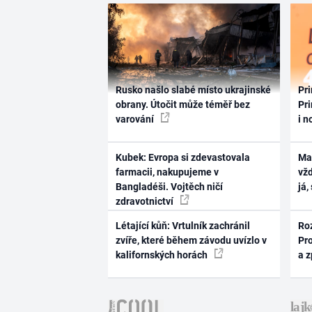
Rusko našlo slabé místo ukrajinské
Pri
obrany. Útočit může téměř bez
Pri
varování
i n
Kubek: Evropa si zdevastovala
Ma
farmacii, nakupujeme v
vž
Bangladéši. Vojtěch ničí
já,
zdravotnictví
Létající kůň: Vrtulník zachránil
Ro
zvíře, které během závodu uvízlo v
Pr
kalifornských horách
a 