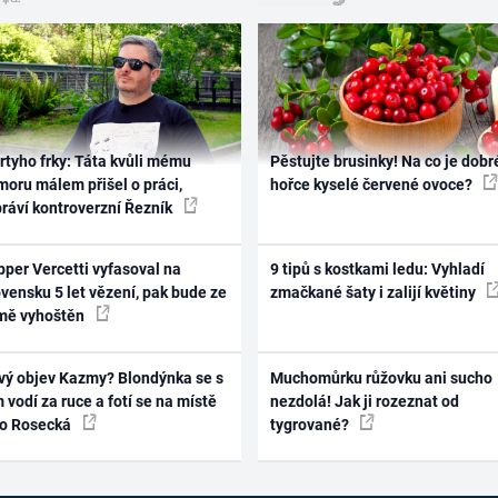
rtyho frky: Táta kvůli mému
Pěstujte brusinky! Na co je dobr
oru málem přišel o práci,
hořce kyselé červené ovoce?
práví kontroverzní Řezník
per Vercetti vyfasoval na
9 tipů s kostkami ledu: Vyhladí
vensku 5 let vězení, pak bude ze
zmačkané šaty i zalijí květiny
mě vyhoštěn
vý objev Kazmy? Blondýnka se s
Muchomůrku růžovku ani sucho
 vodí za ruce a fotí se na místě
nezdolá! Jak ji rozeznat od
ko Rosecká
tygrované?