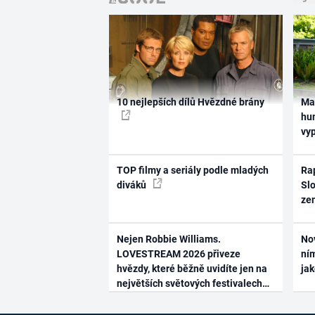
10 nejlepších dílů Hvězdné brány
Ma
hum
vy
TOP filmy a seriály podle mladých
Rap
diváků
Slo
ze
Nejen Robbie Williams.
No
LOVESTREAM 2026 přiveze
ním
hvězdy, které běžně uvidíte jen na
ja
největších světových festivalech