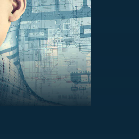
US
RSUS
ZE A