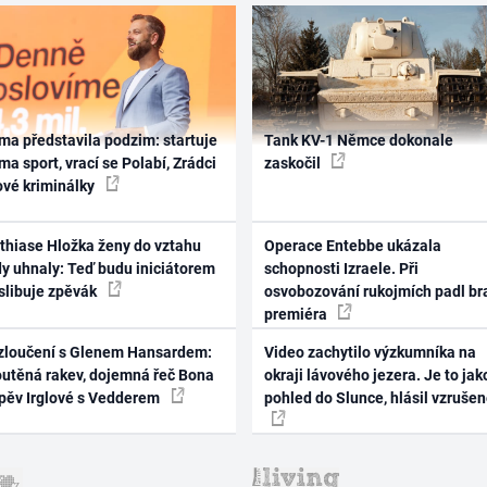
ma představila podzim: startuje
Tank KV-1 Němce dokonale
ma sport, vrací se Polabí, Zrádci
zaskočil
ové kriminálky
thiase Hložka ženy do vztahu
Operace Entebbe ukázala
dy uhnaly: Teď budu iniciátorem
schopnosti Izraele. Při
 slibuje zpěvák
osvobozování rukojmích padl br
premiéra
zloučení s Glenem Hansardem:
Video zachytilo výzkumníka na
outěná rakev, dojemná řeč Bona
okraji lávového jezera. Je to jak
zpěv Irglové s Vedderem
pohled do Slunce, hlásil vzruše