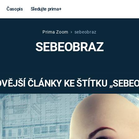
Časopis
Sledujte prima+
Prima Zoom
sebeobraz
Věda a
Války
SEBEOBRAZ
technika
STUDENÁ V
KORONAVIRUS
VÁLKA VE
VIETNAMU
VESMÍR
VĚJŠÍ ČLÁNKY KE ŠTÍTKU „SEBE
VÁLEČNÉ FI
MARS
SERIÁLY
Záhady a
Zajímav
konspirace