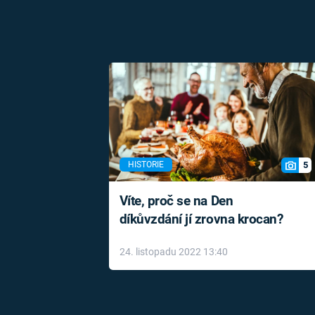
5
HISTORIE
Víte, proč se na Den
díkůvzdání jí zrovna krocan?
24. listopadu 2022 13:40