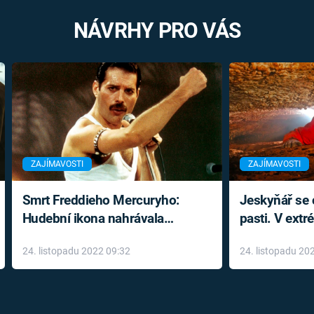
NÁVRHY PRO VÁS
ZAJÍMAVOSTI
ZAJÍMAVOSTI
Smrt Freddieho Mercuryho:
Jeskyňář se c
Hudební ikona nahrávala
pasti. V ext
až do konce života a odmítala
prožil noční
24. listopadu 2022 09:32
24. listopadu 20
léky
klaustrofobi