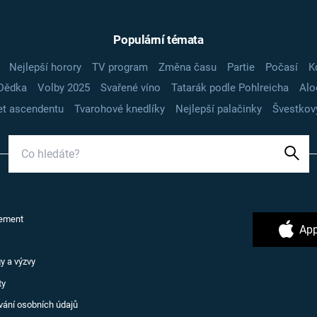
Populární témata
Nejlepší horory
TV program
Změna času
Partie
Počasí
K
Dědka
Volby 2025
Svařené víno
Tatarák podle Pohlreicha
Alo
t ascendentu
Tvarohové knedlíky
Nejlepší palačinky
Švestkov
ement
App
y a výzvy
ty
vání osobních údajů