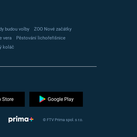
dy budou volby
ZOO Nové začátky
e vera
Pěstování lichořeřišnice
ý koláč
 Store
Google Play
© FTV Prima spol. s r.o.