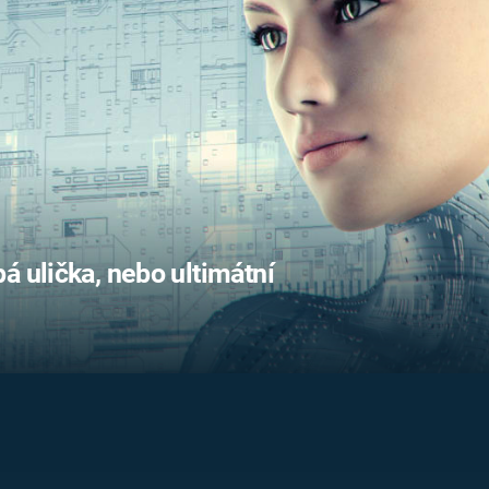
FILMY VERS
REALITA
UFO A
MIMOZEMŠŤANÉ
HORORY VE
REALITA
UTAJENÉ PŘÍBĚHY
ČESKÝCH DĚJIN
OPTICKÉ ILU
KLAMY
ALTERNATIVNÍ
HISTORIE
á ulička, nebo ultimátní