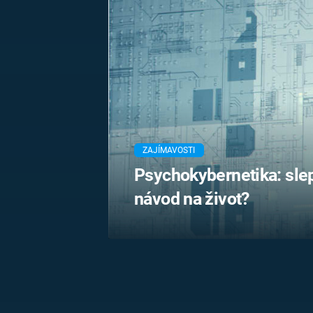
MARIE TEREZIE
ADOLF HITLER
NAPOLEON
BONAPARTE
ATENTÁT NA
REINHARDA
BRITSKÁ
HEYDRICHA
KRÁLOVSKÁ
RODINA
PRVNÍ SVĚTOVÁ
VÁLKA
ZAJÍMAVOSTI
Psychokybernetika: slep
návod na život?