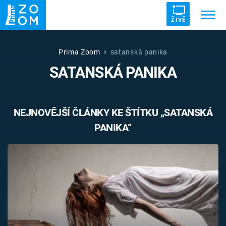
ŽIVĚ
Trendy:
ZRÁDCI
UFO
DRUHÁ SVĚTOVÁ VÁLKA
Prima Zoom
satanská panika
SATANSKÁ PANIKA
ZÁHADY
VETŘELCI DÁVNOVĚKU
NEJNOVĚJŠÍ ČLÁNKY KE ŠTÍTKU „SATANSKÁ
PANIKA“
Témata
Témata
Pořady
TV Program