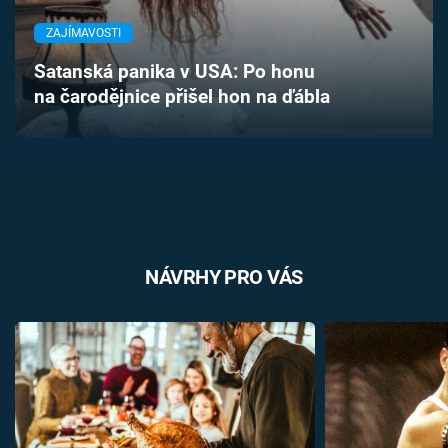
Časopis
ZAJÍMAVOSTI
Sledujte prima+
Satanská panika v USA: Po honu
na čarodějnice přišel hon na ďábla
Přihlášení
Sledujte nás
NÁVRHY PRO VÁS