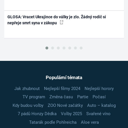
GLOSA: Vracet Ukrajince do války je zlo. Žádný rodič si
nepřeje smrt syna v zákopu
Populární témata
Jak zhubnout
Nejlepší filmy 2024
Nejlepší horory
TV program
Změna času
Partie
Počasí
Kdy budou volby
ZOO Nové začátky
Auto – katalog
7 pádů Honzy Dědka
Volby 2025
Svařené víno
Tatarák podle Pohlreicha
Aloe vera