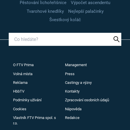
Pěstování lichořeřišnice
Výpočet ascendentu
Tvarohové knedlíky
Nejlepší palačinky
Švestkový koláč
O FTV Prima
Management
Volná místa
Press
Reklama
Castingy a výzvy
HbbTV
Kontakty
Podmínky užívání
Zpracování osobních údajů
Cookies
Nápověda
Vlastník FTV Prima spol. s
Redakce
r.o.