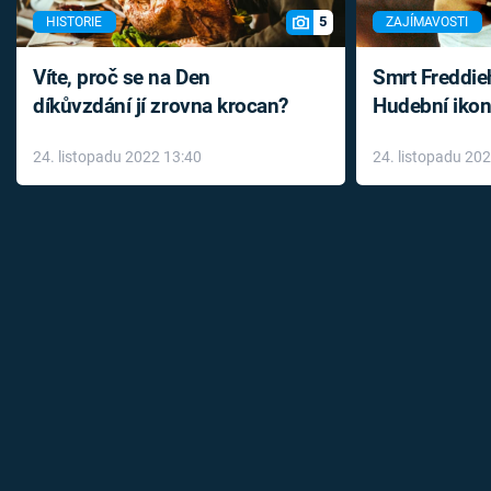
5
HISTORIE
ZAJÍMAVOSTI
Víte, proč se na Den
Smrt Freddie
díkůvzdání jí zrovna krocan?
Hudební ikon
až do konce 
24. listopadu 2022 13:40
24. listopadu 20
léky