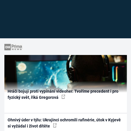
Hráči bojují proti vypínání videoher. Tvoříme precedent i pro
fyzický svět, říká Gregorová
Ohnivý úder v týlu: Ukrajinci ochromili rafinérie, útok v Kyjevě
si vyžádal i život dítěte