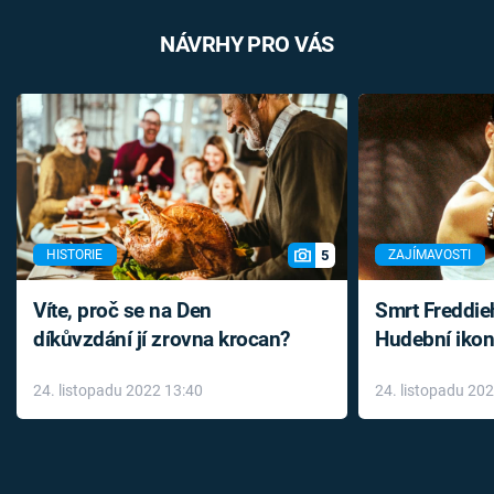
NÁVRHY PRO VÁS
5
HISTORIE
ZAJÍMAVOSTI
Víte, proč se na Den
Smrt Freddie
díkůvzdání jí zrovna krocan?
Hudební ikon
až do konce 
24. listopadu 2022 13:40
24. listopadu 20
léky