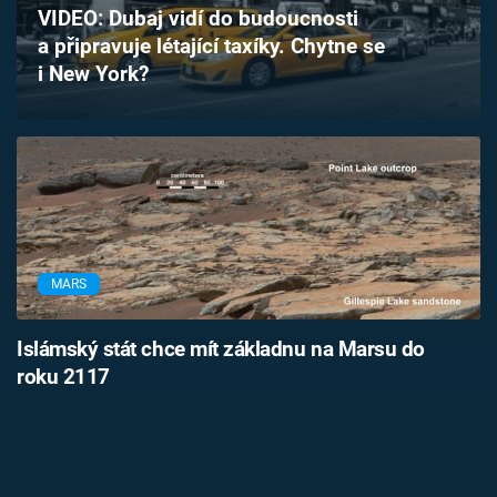
VIDEO: Dubaj vidí do budoucnosti
Časopis
a připravuje létající taxíky. Chytne se
i New York?
Sledujte prima+
Přihlášení
Sledujte nás
MARS
Islámský stát chce mít základnu na Marsu do
roku 2117