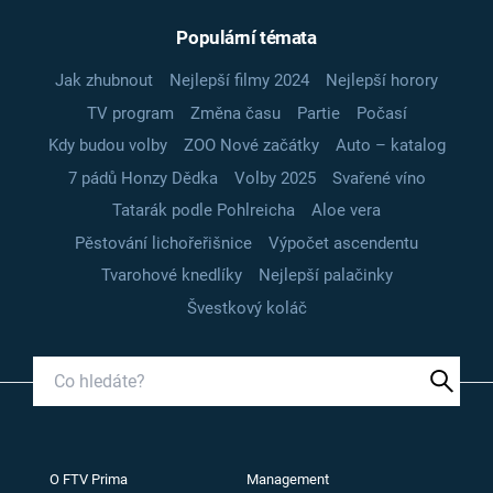
Populární témata
Jak zhubnout
Nejlepší filmy 2024
Nejlepší horory
TV program
Změna času
Partie
Počasí
Kdy budou volby
ZOO Nové začátky
Auto – katalog
7 pádů Honzy Dědka
Volby 2025
Svařené víno
Tatarák podle Pohlreicha
Aloe vera
Pěstování lichořeřišnice
Výpočet ascendentu
Tvarohové knedlíky
Nejlepší palačinky
Švestkový koláč
O FTV Prima
Management