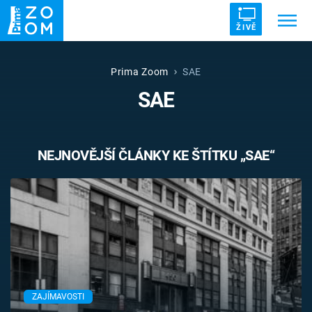
ŽIVĚ
Trendy:
ZRÁDCI
UFO
DRUHÁ SVĚTOVÁ VÁLKA
Prima Zoom
SAE
SAE
ZÁHADY
VETŘELCI DÁVNOVĚKU
NEJNOVĚJŠÍ ČLÁNKY KE ŠTÍTKU „SAE“
Témata
Témata
Pořady
TV Program
ZAJÍMAVOSTI