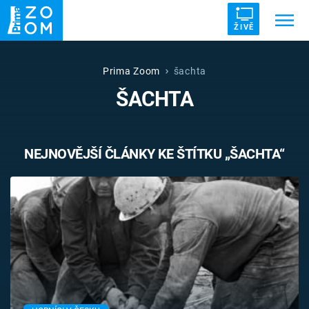
ŽIVĚ
Trendy:
ZRÁDCI
UFO
DRUHÁ SVĚTOVÁ VÁLKA
Prima Zoom
šachta
ŠACHTA
ZÁHADY
VETŘELCI DÁVNOVĚKU
NEJNOVĚJŠÍ ČLÁNKY KE ŠTÍTKU „ŠACHTA“
Témata
Témata
Pořady
TV Program