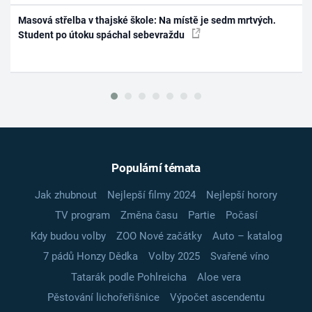
Masová střelba v thajské škole: Na místě je sedm mrtvých.
Student po útoku spáchal sebevraždu
Populární témata
Jak zhubnout
Nejlepší filmy 2024
Nejlepší horory
TV program
Změna času
Partie
Počasí
Kdy budou volby
ZOO Nové začátky
Auto – katalog
7 pádů Honzy Dědka
Volby 2025
Svařené víno
Tatarák podle Pohlreicha
Aloe vera
Pěstování lichořeřišnice
Výpočet ascendentu