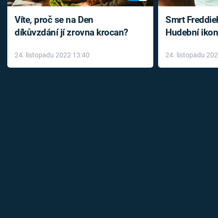
Víte, proč se na Den
Smrt Freddie
díkůvzdání jí zrovna krocan?
Hudební ikon
až do konce 
24. listopadu 2022 13:40
24. listopadu 20
léky