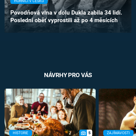
HORNÍCI V ČESKU
Časopis
Povodňová vlna v dolu Dukla zabila 34 lidí.
Poslední oběť vyprostili až po 4 měsících
Sledujte prima+
Přihlášení
Sledujte nás
NÁVRHY PRO VÁS
5
HISTORIE
ZAJÍMAVOSTI