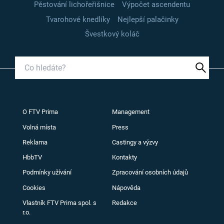
Pěstování lichořeřišnice
Výpočet ascendentu
Tvarohové knedlíky
Nejlepší palačinky
Švestkový koláč
O FTV Prima
Management
Volná místa
Press
Reklama
Castingy a výzvy
HbbTV
Kontakty
Podmínky užívání
Zpracování osobních údajů
Cookies
Nápověda
Vlastník FTV Prima spol. s
Redakce
r.o.