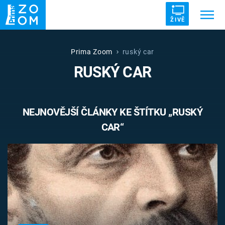
ŽIVĚ
Trendy:
ZRÁDCI
UFO
DRUHÁ SVĚTOVÁ VÁLKA
Prima Zoom
ruský car
RUSKÝ CAR
ZÁHADY
VETŘELCI DÁVNOVĚKU
NEJNOVĚJŠÍ ČLÁNKY KE ŠTÍTKU „RUSKÝ
CAR“
Témata
Témata
Pořady
TV Program