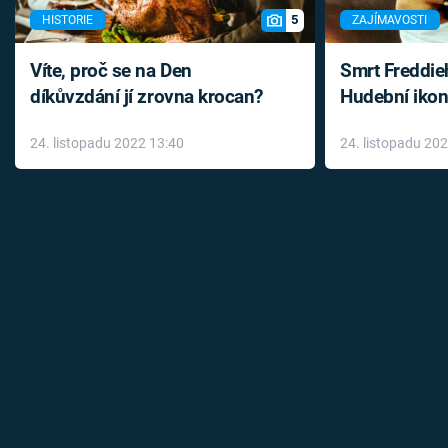
5
HISTORIE
ZAJÍMAVOSTI
Víte, proč se na Den
Smrt Freddie
díkůvzdání jí zrovna krocan?
Hudební ikon
až do konce 
24. listopadu 2022 13:40
24. listopadu 20
léky