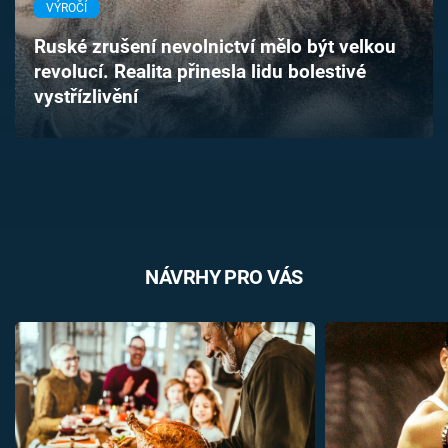
VÝROČÍ
Časopis
Ruské zrušení nevolnictví mělo být velkou
Sledujte prima+
revolucí. Realita přinesla lidu bolestivé
vystřízlivění
Přihlášení
Sledujte nás
NÁVRHY PRO VÁS