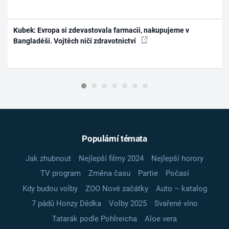
Kubek: Evropa si zdevastovala farmacii, nakupujeme v
Bangladéši. Vojtěch ničí zdravotnictví
Populární témata
Jak zhubnout
Nejlepší filmy 2024
Nejlepší horory
TV program
Změna času
Partie
Počasí
Kdy budou volby
ZOO Nové začátky
Auto – katalog
7 pádů Honzy Dědka
Volby 2025
Svařené víno
Tatarák podle Pohlreicha
Aloe vera