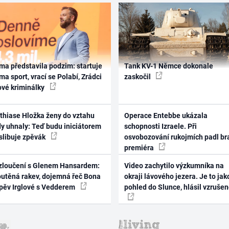
ma představila podzim: startuje
Tank KV-1 Němce dokonale
ma sport, vrací se Polabí, Zrádci
zaskočil
ové kriminálky
thiase Hložka ženy do vztahu
Operace Entebbe ukázala
dy uhnaly: Teď budu iniciátorem
schopnosti Izraele. Při
 slibuje zpěvák
osvobozování rukojmích padl br
premiéra
zloučení s Glenem Hansardem:
Video zachytilo výzkumníka na
outěná rakev, dojemná řeč Bona
okraji lávového jezera. Je to jak
zpěv Irglové s Vedderem
pohled do Slunce, hlásil vzruše