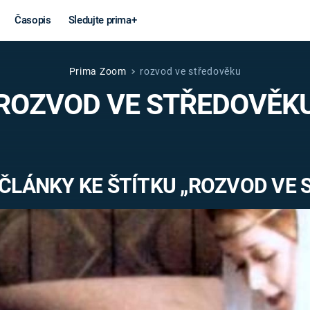
Časopis
Sledujte prima+
Prima Zoom
rozvod ve středověku
Věda a
Války
ROZVOD VE STŘEDOVĚK
technika
STUDENÁ V
KORONAVIRUS
VÁLKA VE
VIETNAMU
VESMÍR
ČLÁNKY KE ŠTÍTKU „ROZVOD VE
VÁLEČNÉ FI
MARS
SERIÁLY
Záhady a
Zajímav
konspirace