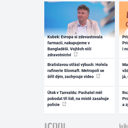
Kubek: Evropa si zdevastovala
Pri
farmacii, nakupujeme v
Pri
Bangladéši. Vojtěch ničí
i n
zdravotnictví
Bratislavou otřásl výbuch: Hořela
Ma
rafinerie Slovnaft. Metropolí se
vž
šířil dým, zachycuje video
já,
Útok v Tanvaldu: Pachatel měl
Ro
pobodat tři lidi, na místě zasahuje
Pr
policie
a 