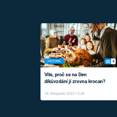
5
HISTORIE
Víte, proč se na Den
díkůvzdání jí zrovna krocan?
24. listopadu 2022 13:40