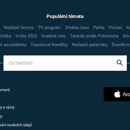
Populární témata
Nejlepší horory
TV program
Změna času
Partie
Počasí
K
Dědka
Volby 2025
Svařené víno
Tatarák podle Pohlreicha
Alo
t ascendentu
Tvarohové knedlíky
Nejlepší palačinky
Švestkov
ement
App
y a výzvy
ty
vání osobních údajů