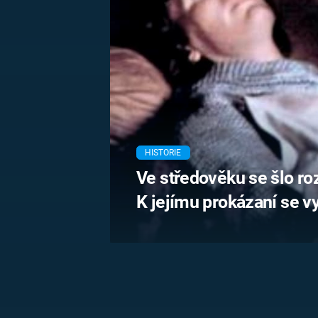
MARIE TEREZIE
ADOLF HITLER
NAPOLEON
BONAPARTE
ATENTÁT NA
REINHARDA
BRITSKÁ
HEYDRICHA
KRÁLOVSKÁ
RODINA
PRVNÍ SVĚTOVÁ
VÁLKA
HISTORIE
Ve středověku se šlo ro
K jejímu prokázaní se vy