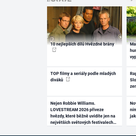
10 nejlepších dílů Hvězdné brány
Ma
hum
vy
TOP filmy a seriály podle mladých
Rap
diváků
Slo
ze
Nejen Robbie Williams.
No
LOVESTREAM 2026 přiveze
ním
hvězdy, které běžně uvidíte jen na
ja
největších světových festivalech