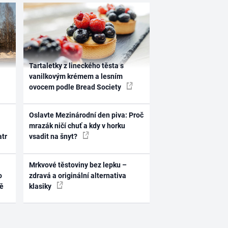
Tartaletky z lineckého těsta s
vanilkovým krémem a lesním
ovocem podle Bread Society
Oslavte Mezinárodní den piva: Proč
mrazák ničí chuť a kdy v horku
atr
vsadit na šnyt?
Mrkvové těstoviny bez lepku –
o
zdravá a originální alternativa
ně
klasiky