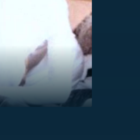
US
RSUS
ZE A