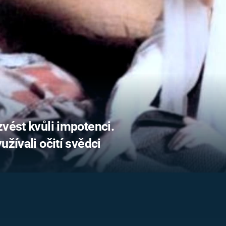
FILMY VERS
REALITA
UFO A
MIMOZEMŠŤANÉ
HORORY VE
REALITA
UTAJENÉ PŘÍBĚHY
ČESKÝCH DĚJIN
OPTICKÉ ILU
KLAMY
ALTERNATIVNÍ
HISTORIE
zvést kvůli impotenci.
užívali očití svědci