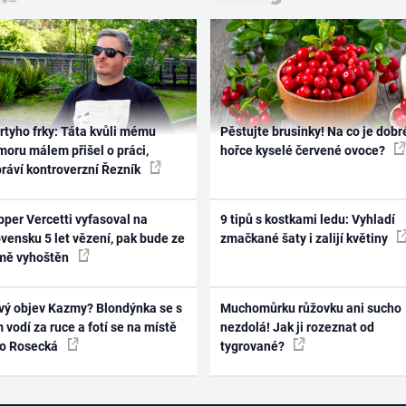
rtyho frky: Táta kvůli mému
Pěstujte brusinky! Na co je dobr
oru málem přišel o práci,
hořce kyselé červené ovoce?
práví kontroverzní Řezník
per Vercetti vyfasoval na
9 tipů s kostkami ledu: Vyhladí
vensku 5 let vězení, pak bude ze
zmačkané šaty i zalijí květiny
mě vyhoštěn
vý objev Kazmy? Blondýnka se s
Muchomůrku růžovku ani sucho
 vodí za ruce a fotí se na místě
nezdolá! Jak ji rozeznat od
ko Rosecká
tygrované?