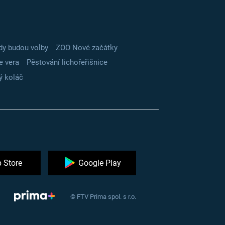
dy budou volby
ZOO Nové začátky
e vera
Pěstování lichořeřišnice
ý koláč
 Store
Google Play
© FTV Prima spol. s r.o.