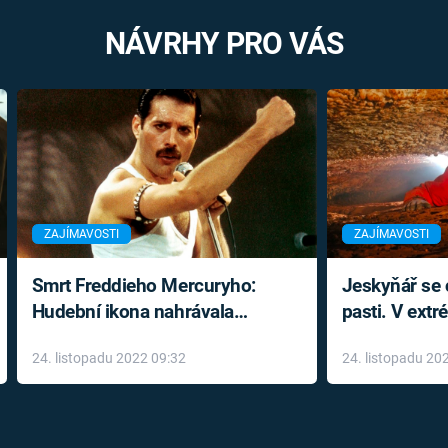
NÁVRHY PRO VÁS
ZAJÍMAVOSTI
ZAJÍMAVOSTI
Smrt Freddieho Mercuryho:
Jeskyňář se c
Hudební ikona nahrávala
pasti. V ext
až do konce života a odmítala
prožil noční
24. listopadu 2022 09:32
24. listopadu 20
léky
klaustrofobi