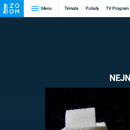
Menu
Témata
Pořady
TV Program
Cestování
Historie
HRADY A ZÁMKY
VIKINGOVÉ
HEDVÁBNÁ STEZKA
EPIDEMIE A
PANDEMIE
PŘÍRODA
NEJN
STAROVĚKÝ EGYPT
Druhá
Výročí
světová válka