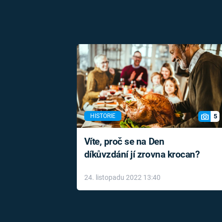
5
HISTORIE
Víte, proč se na Den
díkůvzdání jí zrovna krocan?
24. listopadu 2022 13:40