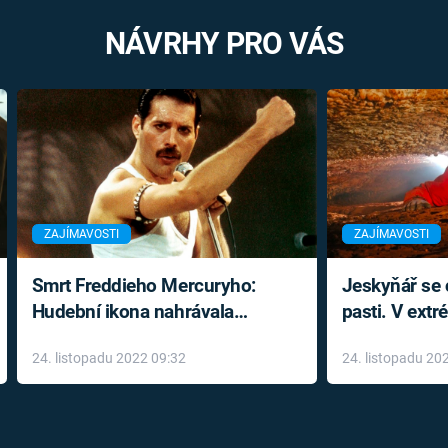
NÁVRHY PRO VÁS
ZAJÍMAVOSTI
ZAJÍMAVOSTI
Smrt Freddieho Mercuryho:
Jeskyňář se c
Hudební ikona nahrávala
pasti. V ext
až do konce života a odmítala
prožil noční
24. listopadu 2022 09:32
24. listopadu 20
léky
klaustrofobi