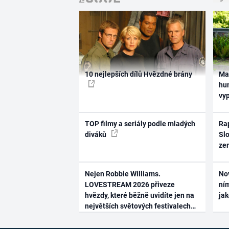
10 nejlepších dílů Hvězdné brány
Ma
hum
vy
TOP filmy a seriály podle mladých
Rap
diváků
Slo
ze
Nejen Robbie Williams.
No
LOVESTREAM 2026 přiveze
ním
hvězdy, které běžně uvidíte jen na
ja
největších světových festivalech