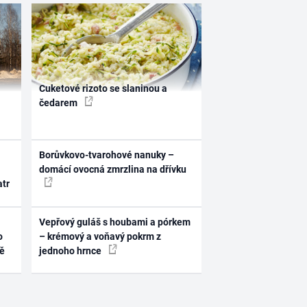
Cuketové rizoto se slaninou a
čedarem
Borůvkovo-tvarohové nanuky –
domácí ovocná zmrzlina na dřívku
atr
Vepřový guláš s houbami a pórkem
o
– krémový a voňavý pokrm z
ně
jednoho hrnce