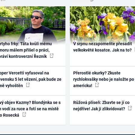
rtyho frky: Táta kvůli mému
V srpnu nezapomeňte přesadit
oru málem přišel o práci,
velkokvěté kosatce. Jak na to?
práví kontroverzní Řezník
per Vercetti vyfasoval na
Přerostlé okurky? Zkuste
vensku 5 let vězení, pak bude ze
rychlokvašky nebo je naložte po
mě vyhoštěn
americku!
vý objev Kazmy? Blondýnka se s
Růžová plíseň: Zbavte se jí co
 vodí za ruce a fotí se na místě
nejdříve! Jak ji zlikvidovat?
ko Rosecká