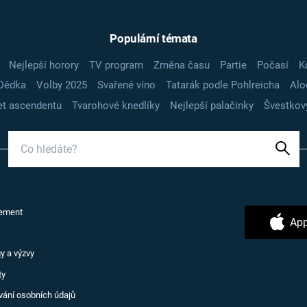
Populární témata
Nejlepší horory
TV program
Změna času
Partie
Počasí
K
Dědka
Volby 2025
Svařené víno
Tatarák podle Pohlreicha
Alo
t ascendentu
Tvarohové knedlíky
Nejlepší palačinky
Švestkov
ement
App
y a výzvy
ty
vání osobních údajů