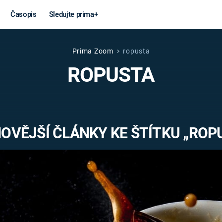
Časopis
Sledujte prima+
Prima Zoom
ropusta
Věda a
Války
ROPUSTA
technika
STUDENÁ V
KORONAVIRUS
VÁLKA VE
VIETNAMU
VESMÍR
OVĚJŠÍ ČLÁNKY KE ŠTÍTKU „ROP
VÁLEČNÉ FI
MARS
SERIÁLY
Záhady a
Zajímav
konspirace