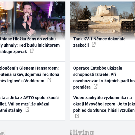
thiase Hložka ženy do vztahu
Tank KV-1 Němce dokonale
dy uhnaly: Teď budu iniciátorem
zaskočil
 slibuje zpěvák
zloučení s Glenem Hansardem:
Operace Entebbe ukázala
outěná rakev, dojemná řeč Bona
schopnosti Izraele. Při
zpěv Irglové s Vedderem
osvobozování rukojmích padl br
premiéra
ta a Jirka z AYTO spolu zkouší
Video zachytilo výzkumníka na
let. Válise mrzí, že ukázal
okraji lávového jezera. Je to jak
atné stránky
pohled do Slunce, hlásil vzruše