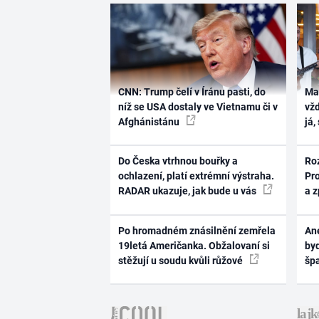
CNN: Trump čelí v Íránu pasti, do
Ma
níž se USA dostaly ve Vietnamu či v
vž
Afghánistánu
já,
Do Česka vtrhnou bouřky a
Ro
ochlazení, platí extrémní výstraha.
Pr
RADAR ukazuje, jak bude u vás
a 
Po hromadném znásilnění zemřela
Ane
19letá Američanka. Obžalovaní si
byd
stěžují u soudu kvůli růžové
šp