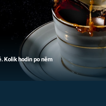
FILMY VERS
REALITA
UFO A
MIMOZEMŠŤANÉ
HORORY VE
REALITA
UTAJENÉ PŘÍBĚHY
ČESKÝCH DĚJIN
OPTICKÉ ILU
KLAMY
ALTERNATIVNÍ
HISTORIE
ě. Kolik hodin po něm