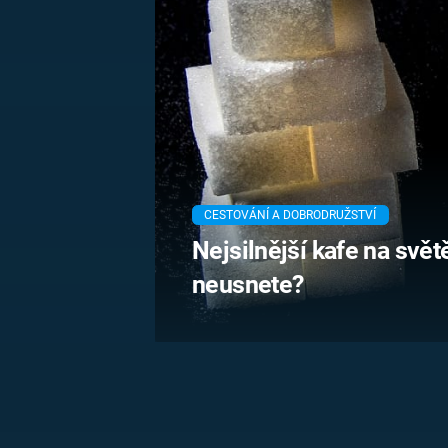
MARIE TEREZIE
ADOLF HITLER
NAPOLEON
BONAPARTE
ATENTÁT NA
REINHARDA
BRITSKÁ
HEYDRICHA
KRÁLOVSKÁ
RODINA
PRVNÍ SVĚTOVÁ
VÁLKA
CESTOVÁNÍ A DOBRODRUŽSTVÍ
Nejsilnější kafe na svět
neusnete?