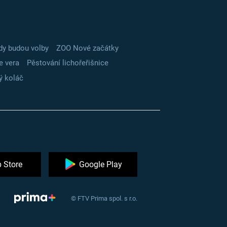
dy budou volby
ZOO Nové začátky
e vera
Pěstování lichořeřišnice
ý koláč
 Store
Google Play
© FTV Prima spol. s r.o.