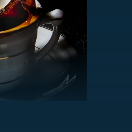
US
RSUS
ZE A