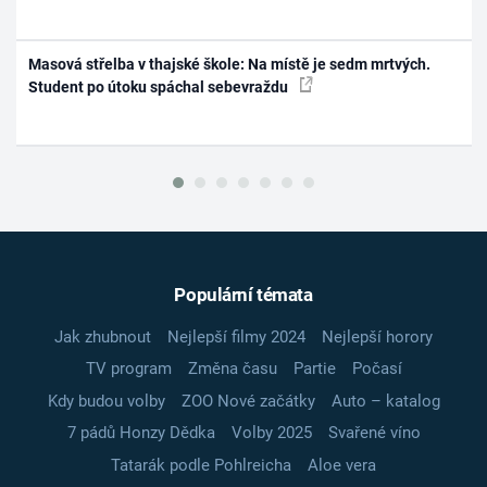
Masová střelba v thajské škole: Na místě je sedm mrtvých.
Student po útoku spáchal sebevraždu
Populární témata
Jak zhubnout
Nejlepší filmy 2024
Nejlepší horory
TV program
Změna času
Partie
Počasí
Kdy budou volby
ZOO Nové začátky
Auto – katalog
7 pádů Honzy Dědka
Volby 2025
Svařené víno
Tatarák podle Pohlreicha
Aloe vera