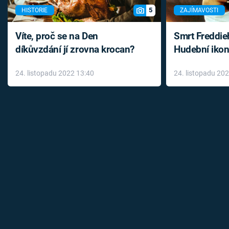
5
HISTORIE
ZAJÍMAVOSTI
Víte, proč se na Den
Smrt Freddie
díkůvzdání jí zrovna krocan?
Hudební ikon
až do konce 
24. listopadu 2022 13:40
24. listopadu 20
léky