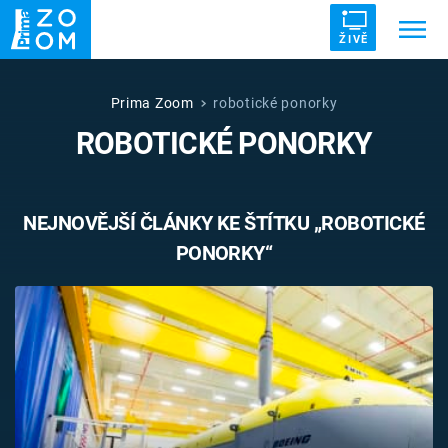
ŽIVĚ
Trendy:
ZRÁDCI
UFO
DRUHÁ SVĚTOVÁ VÁLKA
Prima Zoom
robotické ponorky
ROBOTICKÉ PONORKY
ZÁHADY
VETŘELCI DÁVNOVĚKU
NEJNOVĚJŠÍ ČLÁNKY KE ŠTÍTKU „ROBOTICKÉ
PONORKY“
Témata
Témata
Pořady
TV Program