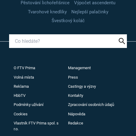
Pěstování lichořeřišnice
Výpočet ascendentu
Tvarohové knedlíky
Nejlepší palačinky
Švestkový koláč
O FTV Prima
Management
Volná místa
Press
Reklama
Castingy a výzvy
HbbTV
Kontakty
Podmínky užívání
Zpracování osobních údajů
Cookies
Nápověda
Vlastník FTV Prima spol. s
Redakce
r.o.