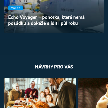
Časopis
VÁLKY
Sledujte prima+
Echo Voyager – ponorka, která nemá
posádku a dokáže slídit i půl roku
Přihlášení
Sledujte nás
NÁVRHY PRO VÁS