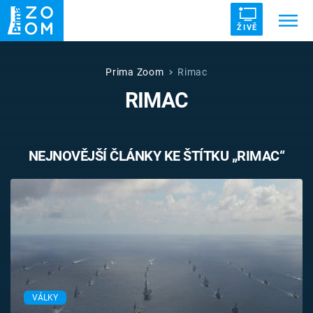
ŽIVĚ
Trendy:
ZRÁDCI
UFO
DRUHÁ SVĚTOVÁ VÁLKA
Prima Zoom
Rimac
RIMAC
ZÁHADY
VETŘELCI DÁVNOVĚKU
NEJNOVĚJŠÍ ČLÁNKY KE ŠTÍTKU „RIMAC“
Témata
Témata
Pořady
TV Program
VÁLKY