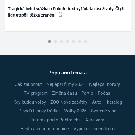
Tragická čelní srážka u Pohořelic si vyžádala dva životy. Čtyři
lidé utrpěli těžká zranění
Populární témata
Jak zhubnout
Nejlepší filmy 2024
Nejlepší horory
TV program
Změna času
Partie
Počasí
Kdy budou volby
ZOO Nové začátky
Auto – katalog
7 pádů Honzy Dědka
Volby 2025
Svařené víno
Tatarák podle Pohlreicha
Aloe vera
Pěstování lichořeřišnice
Výpočet ascendentu