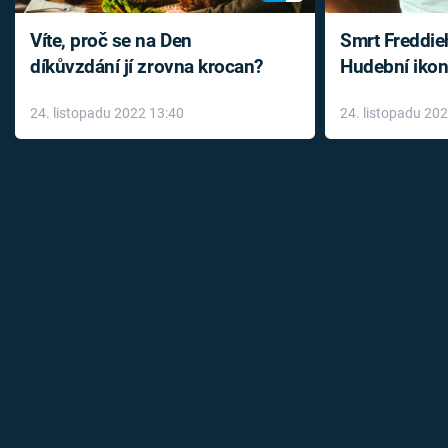
Víte, proč se na Den
Smrt Freddie
díkůvzdání jí zrovna krocan?
Hudební ikon
až do konce 
24. listopadu 2022 13:40
24. listopadu 20
léky