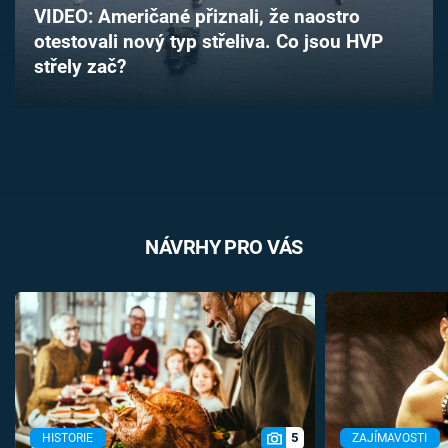
VIDEO: Američané přiznali, že naostro
Časopis
otestovali nový typ střeliva. Co jsou HVP
střely zač?
Sledujte prima+
Přihlášení
Sledujte nás
NÁVRHY PRO VÁS
5
HISTORIE
ZAJÍMAVOSTI