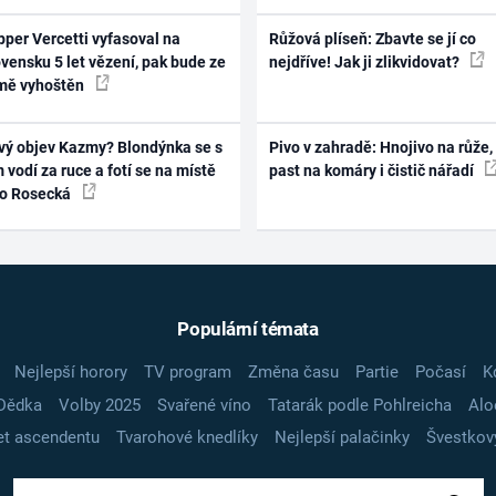
per Vercetti vyfasoval na
Růžová plíseň: Zbavte se jí co
vensku 5 let vězení, pak bude ze
nejdříve! Jak ji zlikvidovat?
mě vyhoštěn
vý objev Kazmy? Blondýnka se s
Pivo v zahradě: Hnojivo na růže,
 vodí za ruce a fotí se na místě
past na komáry i čistič nářadí
ko Rosecká
Populární témata
Nejlepší horory
TV program
Změna času
Partie
Počasí
K
Dědka
Volby 2025
Svařené víno
Tatarák podle Pohlreicha
Alo
t ascendentu
Tvarohové knedlíky
Nejlepší palačinky
Švestkov