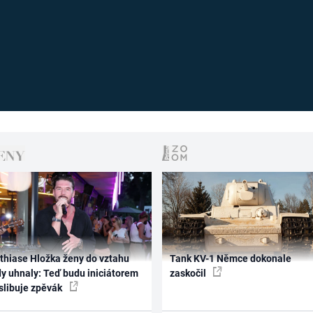
thiase Hložka ženy do vztahu
Tank KV-1 Němce dokonale
dy uhnaly: Teď budu iniciátorem
zaskočil
 slibuje zpěvák