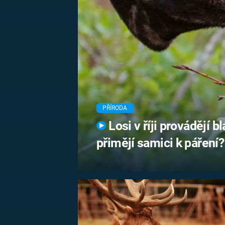
MARIE TEREZIE
ADOLF HITLER
NAPOLEON
BONAPARTE
ATENTÁT NA
REINHARDA
BRITSKÁ
HEYDRICHA
KRÁLOVSKÁ
RODINA
PRVNÍ SVĚTOVÁ
VÁLKA
PŘÍRODA
Losi v říji provádějí 
přimějí samici k páření?