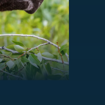
US
RSUS
ZE A