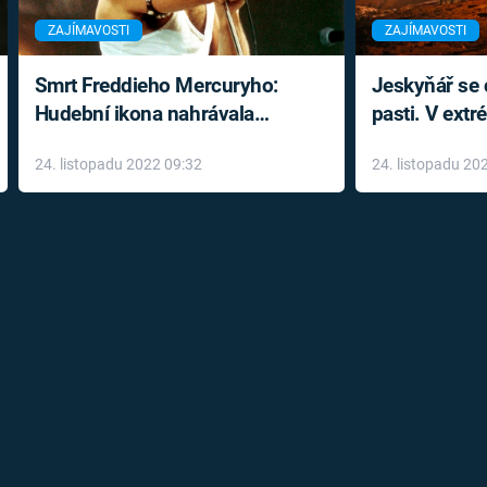
ZAJÍMAVOSTI
ZAJÍMAVOSTI
Smrt Freddieho Mercuryho:
Jeskyňář se c
Hudební ikona nahrávala
pasti. V ext
až do konce života a odmítala
prožil noční
24. listopadu 2022 09:32
24. listopadu 20
léky
klaustrofobi