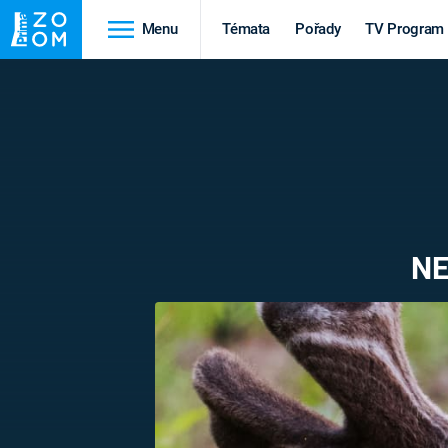
Menu
Témata
Pořady
TV Program
Cestování
Historie
HRADY A ZÁMKY
VIKINGOVÉ
HEDVÁBNÁ STEZKA
EPIDEMIE A
PANDEMIE
PŘÍRODA
NE
STAROVĚKÝ EGYPT
Druhá
Výročí
světová válka