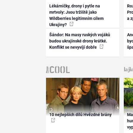
Lékárničky, drony i pytle na
Ro
mrtvoly: Jsou tržiště jako
Pr
Wildberries legitimním cílem
a 
Ukrajiny?
Šándor: Na masy ruských vojáků
Ane
budou ukrajinské drony krátké.
byd
Konflikt se nevyvíjí dobře
šp
10 nejlepších dílů Hvězdné brány
Ma
hum
vy