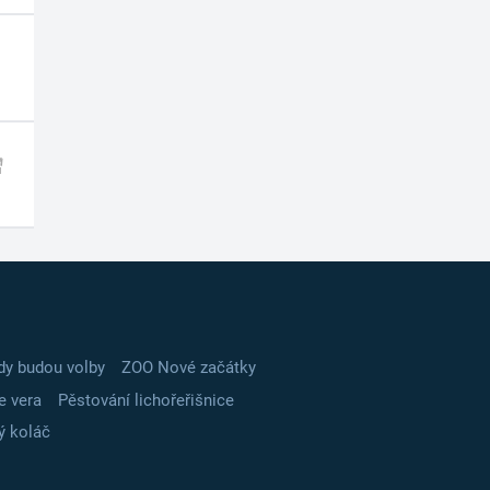
dy budou volby
ZOO Nové začátky
e vera
Pěstování lichořeřišnice
ý koláč