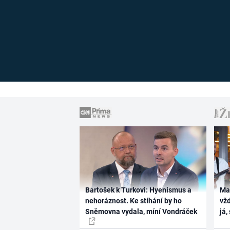
Bartošek k Turkovi: Hyenismus a
Ma
nehoráznost. Ke stíhání by ho
vž
Sněmovna vydala, míní Vondráček
já,