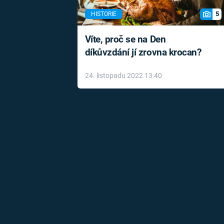
5
HISTORIE
Víte, proč se na Den
díkůvzdání jí zrovna krocan?
24. listopadu 2022 13:40