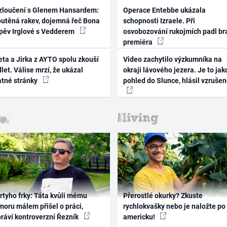
zloučení s Glenem Hansardem:
Operace Entebbe ukázala
outěná rakev, dojemná řeč Bona
schopnosti Izraele. Při
zpěv Irglové s Vedderem
osvobozování rukojmích padl br
premiéra
ta a Jirka z AYTO spolu zkouší
Video zachytilo výzkumníka na
let. Válise mrzí, že ukázal
okraji lávového jezera. Je to jak
atné stránky
pohled do Slunce, hlásil vzruše
rtyho frky: Táta kvůli mému
Přerostlé okurky? Zkuste
oru málem přišel o práci,
rychlokvašky nebo je naložte po
práví kontroverzní Řezník
americku!