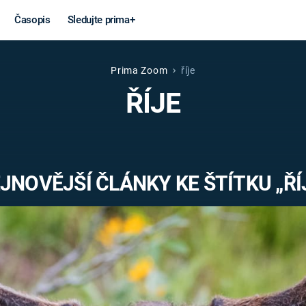
Časopis
Sledujte prima+
Prima Zoom
říje
Věda a
Války
ŘÍJE
technika
STUDENÁ V
KORONAVIRUS
VÁLKA VE
VIETNAMU
VESMÍR
JNOVĚJŠÍ ČLÁNKY KE ŠTÍTKU „ŘÍ
VÁLEČNÉ FI
MARS
SERIÁLY
Záhady a
Zajímav
konspirace