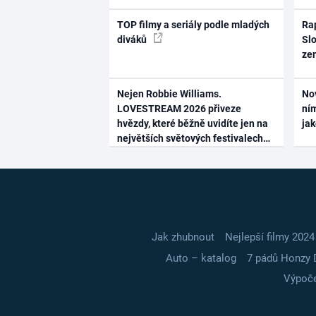
TOP filmy a seriály podle mladých
Rap
diváků
Slo
ze
Nejen Robbie Williams.
No
LOVESTREAM 2026 přiveze
ním
hvězdy, které běžně uvidíte jen na
ja
největších světových festivalech
Jak zhubnout
Nejlepší filmy 2024
Auto – katalog
7 pádů Honzy 
Výpoče