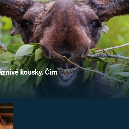
FILMY VERS
REALITA
UFO A
MIMOZEMŠŤANÉ
HORORY VE
REALITA
UTAJENÉ PŘÍBĚHY
ČESKÝCH DĚJIN
OPTICKÉ ILU
KLAMY
ALTERNATIVNÍ
HISTORIE
bláznivé kousky. Čím