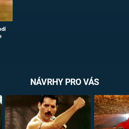
odí
e
NÁVRHY PRO VÁS