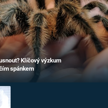
FILMY VERS
REALITA
UFO A
MIMOZEMŠŤANÉ
HORORY VE
REALITA
UTAJENÉ PŘÍBĚHY
ČESKÝCH DĚJIN
OPTICKÉ ILU
KLAMY
ALTERNATIVNÍ
HISTORIE
usnout? Klíčový výzkum
voučím spánkem