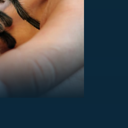
US
RSUS
ZE A