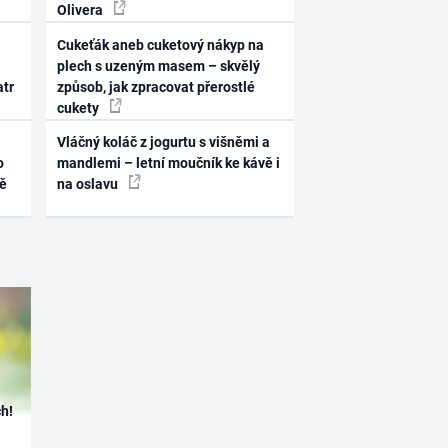
Olivera
Cukeťák aneb cuketový nákyp na
plech s uzeným masem – skvělý
atr
způsob, jak zpracovat přerostlé
cukety
Vláčný koláč z jogurtu s višněmi a
o
mandlemi – letní moučník ke kávě i
ně
na oslavu
h!