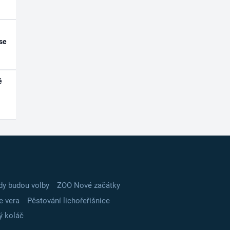
se
é
dy budou volby
ZOO Nové začátky
e vera
Pěstování lichořeřišnice
ý koláč