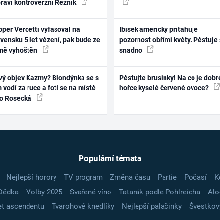
práví kontroverzní Řezník
per Vercetti vyfasoval na
Ibišek americký přitahuje
vensku 5 let vězení, pak bude ze
pozornost obřími květy. Pěstuje 
mě vyhoštěn
snadno
vý objev Kazmy? Blondýnka se s
Pěstujte brusinky! Na co je dobr
 vodí za ruce a fotí se na místě
hořce kyselé červené ovoce?
ko Rosecká
Populární témata
Nejlepší horory
TV program
Změna času
Partie
Počasí
K
Dědka
Volby 2025
Svařené víno
Tatarák podle Pohlreicha
Alo
t ascendentu
Tvarohové knedlíky
Nejlepší palačinky
Švestkov