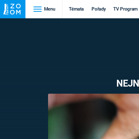
Menu
Témata
Pořady
TV Program
Cestování
Historie
HRADY A ZÁMKY
VIKINGOVÉ
HEDVÁBNÁ STEZKA
EPIDEMIE A
PANDEMIE
PŘÍRODA
NEJN
STAROVĚKÝ EGYPT
Druhá
Výročí
světová válka