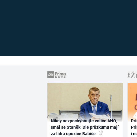
Nikdy nezpochybňujte voliče ANO,
Pri
smál se Staněk. Dle průzkumu mají
Pri
za lídra opozice Babiše
i n