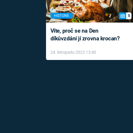
5
HISTORIE
Víte, proč se na Den
díkůvzdání jí zrovna krocan?
24. listopadu 2022 13:40