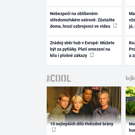
Nebezpečí na oblíbeném
Ma
středomořském ostrově: Zůstaňte
vž
doma, hrozí ozbrojenci ve videu
já,
Zrádný sběr hub v Evropě: Můžete
Ro
být za pytláky. Platí omezení na
Pr
kila i plošné zákazy
a 
10 nejlepších dílů Hvězdné brány
Ma
hum