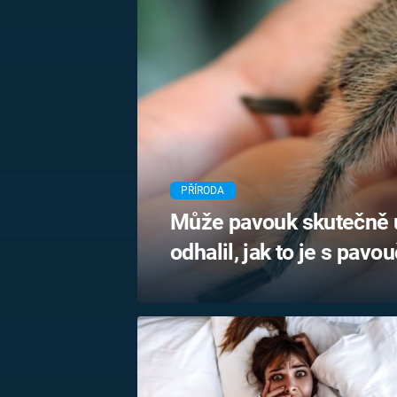
MARIE TEREZIE
ADOLF HITLER
NAPOLEON
BONAPARTE
ATENTÁT NA
REINHARDA
BRITSKÁ
HEYDRICHA
KRÁLOVSKÁ
RODINA
PRVNÍ SVĚTOVÁ
VÁLKA
PŘÍRODA
Může pavouk skutečně 
odhalil, jak to je s pa