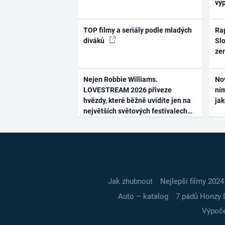
vy
TOP filmy a seriály podle mladých
Rap
diváků
Slo
ze
Nejen Robbie Williams.
No
LOVESTREAM 2026 přiveze
ním
hvězdy, které běžně uvidíte jen na
ja
největších světových festivalech
Jak zhubnout
Nejlepší filmy 2024
Auto – katalog
7 pádů Honzy 
Výpoče