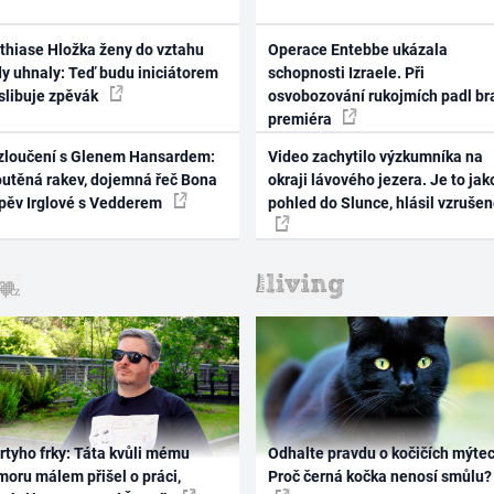
thiase Hložka ženy do vztahu
Operace Entebbe ukázala
dy uhnaly: Teď budu iniciátorem
schopnosti Izraele. Při
 slibuje zpěvák
osvobozování rukojmích padl br
premiéra
zloučení s Glenem Hansardem:
Video zachytilo výzkumníka na
outěná rakev, dojemná řeč Bona
okraji lávového jezera. Je to jak
zpěv Irglové s Vedderem
pohled do Slunce, hlásil vzruše
rtyho frky: Táta kvůli mému
Odhalte pravdu o kočičích mýtec
oru málem přišel o práci,
Proč černá kočka nenosí smůlu?