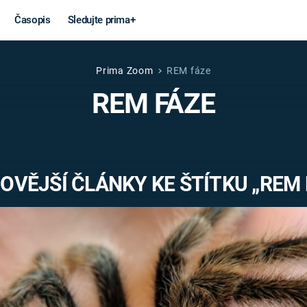
Časopis
Sledujte prima+
Prima Zoom
REM fáze
Věda a
Války
REM FÁZE
technika
STUDENÁ V
KORONAVIRUS
VÁLKA VE
VIETNAMU
VESMÍR
OVĚJŠÍ ČLÁNKY KE ŠTÍTKU „REM 
VÁLEČNÉ FI
MARS
SERIÁLY
Záhady a
Zajímav
konspirace