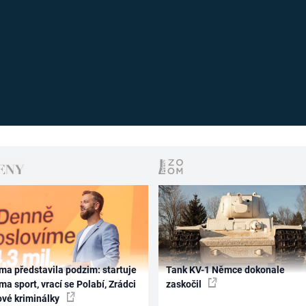
ma představila podzim: startuje
Tank KV-1 Němce dokonale
ma sport, vrací se Polabí, Zrádci
zaskočil
ové kriminálky