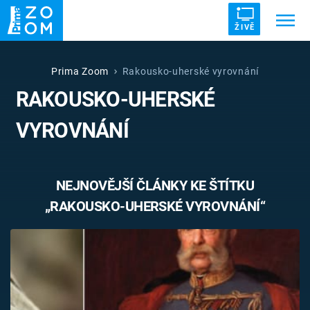
ŽIVĚ
Trendy:
ZRÁDCI
UFO
DRUHÁ SVĚTOVÁ VÁLKA
Prima Zoom
Rakousko-uherské vyrovnání
RAKOUSKO-UHERSKÉ
ZÁHADY
VETŘELCI DÁVNOVĚKU
VYROVNÁNÍ
NEJNOVĚJŠÍ ČLÁNKY KE ŠTÍTKU
Témata
„RAKOUSKO-UHERSKÉ VYROVNÁNÍ“
Témata
Pořady
TV Program