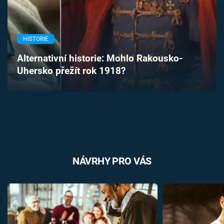
Časopis
Sledujte prima+
HISTORIE
Alternativní historie: Mohlo Rakousko-
Přihlášení
Uhersko přežít rok 1918?
Sledujte nás
NÁVRHY PRO VÁS