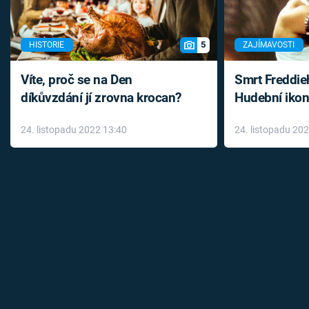
5
HISTORIE
ZAJÍMAVOSTI
Víte, proč se na Den
Smrt Freddie
díkůvzdání jí zrovna krocan?
Hudební ikon
až do konce 
24. listopadu 2022 13:40
24. listopadu 20
léky