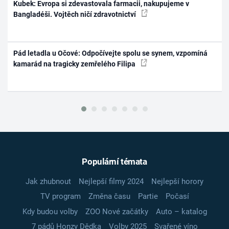
Kubek: Evropa si zdevastovala farmacii, nakupujeme v
Bangladéši. Vojtěch ničí zdravotnictví
Pád letadla u Očové: Odpočívejte spolu se synem, vzpomíná
kamarád na tragicky zemřelého Filipa
Populární témata
Jak zhubnout
Nejlepší filmy 2024
Nejlepší horory
TV program
Změna času
Partie
Počasí
Kdy budou volby
ZOO Nové začátky
Auto – katalog
7 pádů Honzy Dědka
Volby 2025
Svařené víno