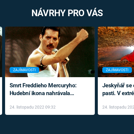
NÁVRHY PRO VÁS
ZAJÍMAVOSTI
ZAJÍMAVOSTI
Smrt Freddieho Mercuryho:
Jeskyňář se c
Hudební ikona nahrávala
pasti. V ext
až do konce života a odmítala
prožil noční
24. listopadu 2022 09:32
24. listopadu 20
léky
klaustrofobi