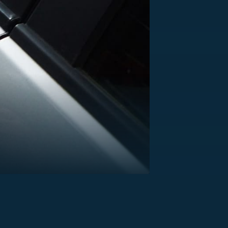
US
RSUS
ZE A