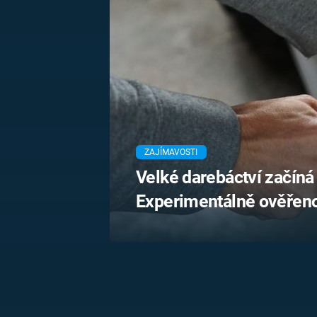
MARIE TEREZIE
ADOLF HITLER
NAPOLEON
BONAPARTE
ATENTÁT NA
REINHARDA
BRITSKÁ
HEYDRICHA
KRÁLOVSKÁ
RODINA
PRVNÍ SVĚTOVÁ
VÁLKA
ZAJÍMAVOSTI
Velké darebáctví začí
Experimentálně ověřen