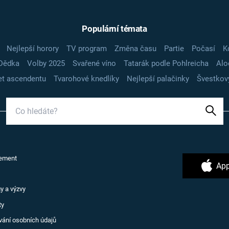
Populární témata
Nejlepší horory
TV program
Změna času
Partie
Počasí
K
Dědka
Volby 2025
Svařené víno
Tatarák podle Pohlreicha
Alo
t ascendentu
Tvarohové knedlíky
Nejlepší palačinky
Švestkov
ement
App
y a výzvy
ty
vání osobních údajů