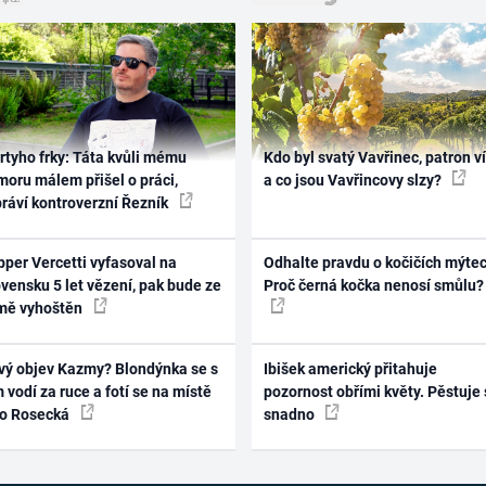
rtyho frky: Táta kvůli mému
Kdo byl svatý Vavřinec, patron v
oru málem přišel o práci,
a co jsou Vavřincovy slzy?
práví kontroverzní Řezník
per Vercetti vyfasoval na
Odhalte pravdu o kočičích mýtec
vensku 5 let vězení, pak bude ze
Proč černá kočka nenosí smůlu?
mě vyhoštěn
vý objev Kazmy? Blondýnka se s
Ibišek americký přitahuje
 vodí za ruce a fotí se na místě
pozornost obřími květy. Pěstuje 
ko Rosecká
snadno