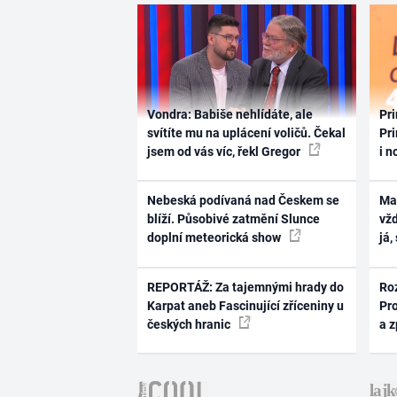
Vondra: Babiše nehlídáte, ale
Pri
svítíte mu na uplácení voličů. Čekal
Pri
jsem od vás víc, řekl Gregor
i n
Nebeská podívaná nad Českem se
Ma
blíží. Působivé zatmění Slunce
vž
doplní meteorická show
já,
REPORTÁŽ: Za tajemnými hrady do
Ro
Karpat aneb Fascinující zříceniny u
Pr
českých hranic
a 