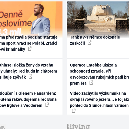
ma představila podzim: startuje
Tank KV-1 Němce dokonale
ma sport, vrací se Polabí, Zrádci
zaskočil
ové kriminálky
thiase Hložka ženy do vztahu
Operace Entebbe ukázala
dy uhnaly: Teď budu iniciátorem
schopnosti Izraele. Při
 slibuje zpěvák
osvobozování rukojmích padl br
premiéra
zloučení s Glenem Hansardem:
Video zachytilo výzkumníka na
outěná rakev, dojemná řeč Bona
okraji lávového jezera. Je to jak
zpěv Irglové s Vedderem
pohled do Slunce, hlásil vzruše