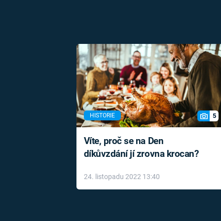
5
HISTORIE
Víte, proč se na Den
díkůvzdání jí zrovna krocan?
24. listopadu 2022 13:40