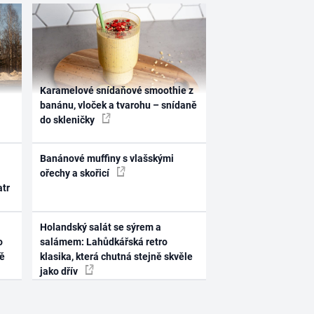
Karamelové snídaňové smoothie z
banánu, vloček a tvarohu – snídaně
do skleničky
Banánové muffiny s vlašskými
ořechy a skořicí
atr
Holandský salát se sýrem a
o
salámem: Lahůdkářská retro
ně
klasika, která chutná stejně skvěle
jako dřív