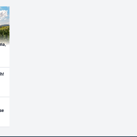
ína,
h!
se