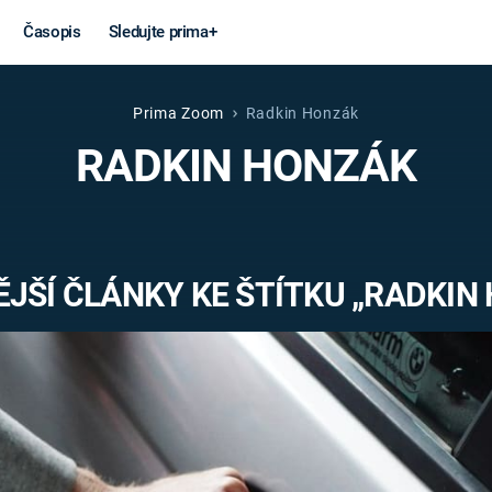
Časopis
Sledujte prima+
Prima Zoom
Radkin Honzák
Věda a
Války
RADKIN HONZÁK
technika
STUDENÁ V
KORONAVIRUS
VÁLKA VE
VIETNAMU
VESMÍR
JŠÍ ČLÁNKY KE ŠTÍTKU „RADKIN
VÁLEČNÉ FI
MARS
SERIÁLY
Záhady a
Zajímav
konspirace