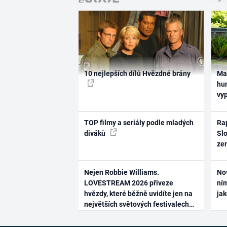
10 nejlepších dílů Hvězdné brány
Ma
hum
vy
TOP filmy a seriály podle mladých
Rap
diváků
Slo
ze
Nejen Robbie Williams.
No
LOVESTREAM 2026 přiveze
ním
hvězdy, které běžně uvidíte jen na
ja
největších světových festivalech