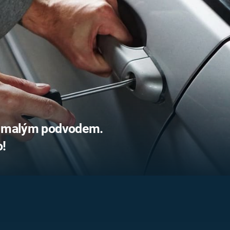
FILMY VERS
REALITA
UFO A
MIMOZEMŠŤANÉ
HORORY VE
REALITA
UTAJENÉ PŘÍBĚHY
ČESKÝCH DĚJIN
OPTICKÉ ILU
KLAMY
ALTERNATIVNÍ
HISTORIE
ná malým podvodem.
o!