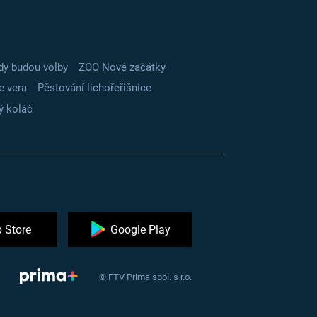
dy budou volby
ZOO Nové začátky
e vera
Pěstování lichořeřišnice
ý koláč
 Store
Google Play
© FTV Prima spol. s r.o.