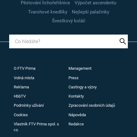
Pěstování lichořeřišnice
Výpočet ascendentu
Tvarohové knedlíky
Nejlepší palačinky
Švestkový koláč
O FTV Prima
Management
Volná místa
Press
Reklama
Castingy a výzvy
HbbTV
Kontakty
Podmínky užívání
Zpracování osobních údajů
Cookies
Nápověda
Vlastník FTV Prima spol. s
Redakce
r.o.