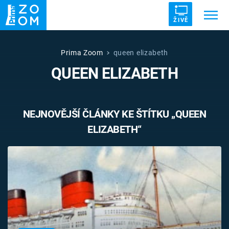
ŽIVĚ
Trendy:
ZRÁDCI
UFO
DRUHÁ SVĚTOVÁ VÁLKA
Prima Zoom
queen elizabeth
QUEEN ELIZABETH
ZÁHADY
VETŘELCI DÁVNOVĚKU
NEJNOVĚJŠÍ ČLÁNKY KE ŠTÍTKU „QUEEN
ELIZABETH“
Témata
Témata
Pořady
TV Program