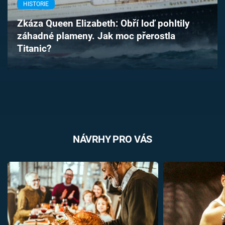
HISTORIE
Časopis
Zkáza Queen Elizabeth: Obří loď pohltily
Sledujte prima+
záhadné plameny. Jak moc přerostla
Titanic?
Přihlášení
Sledujte nás
NÁVRHY PRO VÁS