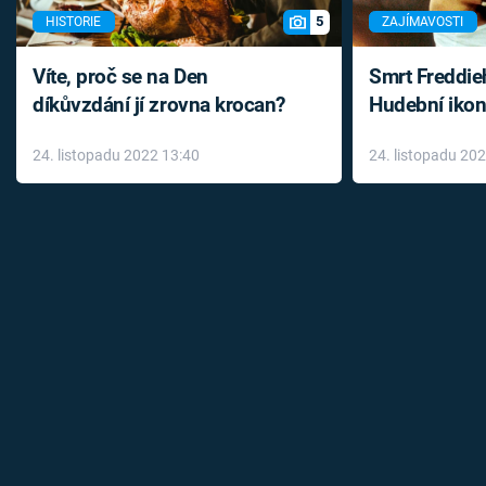
5
HISTORIE
ZAJÍMAVOSTI
Víte, proč se na Den
Smrt Freddie
díkůvzdání jí zrovna krocan?
Hudební ikon
až do konce 
24. listopadu 2022 13:40
24. listopadu 20
léky