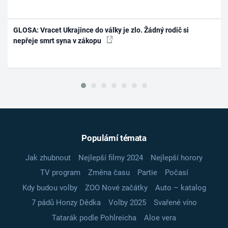
GLOSA: Vracet Ukrajince do války je zlo. Žádný rodič si
nepřeje smrt syna v zákopu
Populární témata
Jak zhubnout
Nejlepší filmy 2024
Nejlepší horory
TV program
Změna času
Partie
Počasí
Kdy budou volby
ZOO Nové začátky
Auto – katalog
7 pádů Honzy Dědka
Volby 2025
Svařené víno
Tatarák podle Pohlreicha
Aloe vera