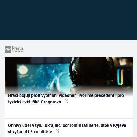
Hráči bojují proti vypínání videoher. Tvoříme precedent i pro
fyzický svět, říká Gregorová
Ohnivý úder v týlu: Ukrajinci ochromili rafinérie, útok v Kyjevě
si vyžádal i život dítěte