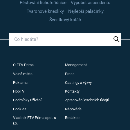
Pěstování lichořeřišnice
Výpočet ascendentu
Tvarohové knedlíky
Nejlepší palačinky
Švestkový koláč
O FTV Prima
Management
Volná místa
Press
Reklama
Castingy a výzvy
HbbTV
Kontakty
Podmínky užívání
Zpracování osobních údajů
Cookies
Nápověda
Vlastník FTV Prima spol. s
Redakce
r.o.