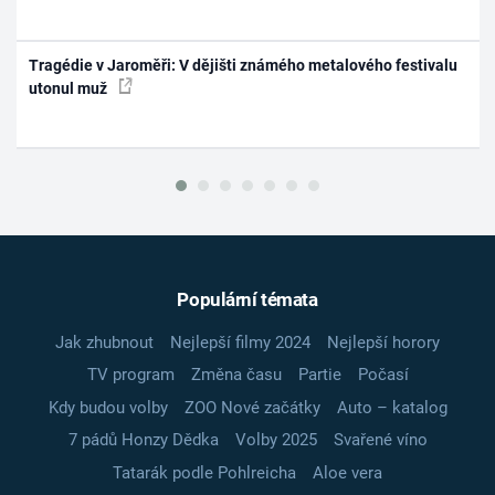
Tragédie v Jaroměři: V dějišti známého metalového festivalu
utonul muž
Populární témata
Jak zhubnout
Nejlepší filmy 2024
Nejlepší horory
TV program
Změna času
Partie
Počasí
Kdy budou volby
ZOO Nové začátky
Auto – katalog
7 pádů Honzy Dědka
Volby 2025
Svařené víno
Tatarák podle Pohlreicha
Aloe vera