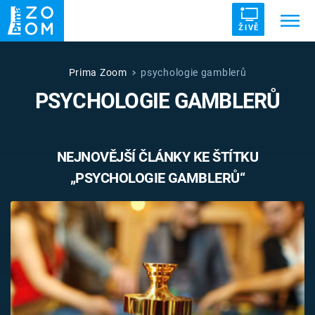
ŽIVĚ
Trendy:
ZRÁDCI
UFO
DRUHÁ SVĚTOVÁ VÁLKA
Prima Zoom
psychologie gamblerů
PSYCHOLOGIE GAMBLERŮ
ZÁHADY
VETŘELCI DÁVNOVĚKU
NEJNOVĚJŠÍ ČLÁNKY KE ŠTÍTKU
„PSYCHOLOGIE GAMBLERŮ“
Témata
Témata
Pořady
TV Program