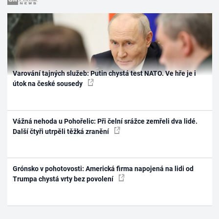
Varování tajných služeb: Putin chystá test NATO. Ve hře je i
útok na české sousedy
Vážná nehoda u Pohořelic: Při čelní srážce zemřeli dva lidé.
Další čtyři utrpěli těžká zranění
Grónsko v pohotovosti: Americká firma napojená na lidi od
Trumpa chystá vrty bez povolení