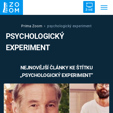
ŽIVĚ
Trendy:
ZRÁDCI
UFO
DRUHÁ SVĚTOVÁ VÁLKA
Prima Zoom
psychologický experiment
PSYCHOLOGICKÝ
ZÁHADY
VETŘELCI DÁVNOVĚKU
EXPERIMENT
NEJNOVĚJŠÍ ČLÁNKY KE ŠTÍTKU
Témata
„PSYCHOLOGICKÝ EXPERIMENT“
Témata
Pořady
TV Program