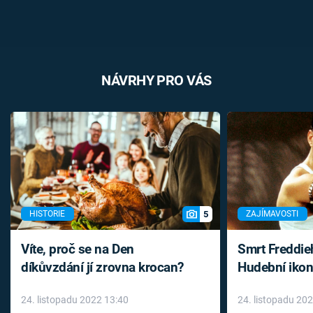
NÁVRHY PRO VÁS
5
HISTORIE
ZAJÍMAVOSTI
Víte, proč se na Den
Smrt Freddie
díkůvzdání jí zrovna krocan?
Hudební ikon
až do konce 
24. listopadu 2022 13:40
24. listopadu 20
léky