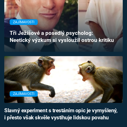
Časopis
Sledujte prima+
ZAJÍMAVOSTI
Tři Ježíšové a posedlý psycholog:
Přihlášení
Neetický výzkum si vysloužil ostrou kritiku
Sledujte nás
ZAJÍMAVOSTI
Slavný experiment s trestáním opic je vymyšlený,
i přesto však skvěle vystihuje lidskou povahu