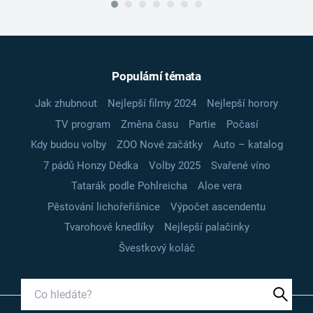
Populární témata
Jak zhubnout
Nejlepší filmy 2024
Nejlepší horory
TV program
Změna času
Partie
Počasí
Kdy budou volby
ZOO Nové začátky
Auto – katalog
7 pádů Honzy Dědka
Volby 2025
Svařené víno
Tatarák podle Pohlreicha
Aloe vera
Pěstování lichořeřišnice
Výpočet ascendentu
Tvarohové knedlíky
Nejlepší palačinky
Švestkový koláč