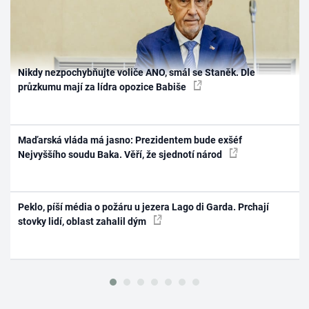
Nikdy nezpochybňujte voliče ANO, smál se Staněk. Dle
průzkumu mají za lídra opozice Babiše
Maďarská vláda má jasno: Prezidentem bude exšéf
Nejvyššího soudu Baka. Věří, že sjednotí národ
Peklo, píší média o požáru u jezera Lago di Garda. Prchají
stovky lidí, oblast zahalil dým