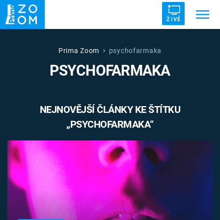
ŽIVĚ
Trendy:
ZRÁDCI
UFO
DRUHÁ SVĚTOVÁ VÁLKA
Prima Zoom
psychofarmaka
PSYCHOFARMAKA
ZÁHADY
VETŘELCI DÁVNOVĚKU
NEJNOVĚJŠÍ ČLÁNKY KE ŠTÍTKU
„PSYCHOFARMAKA“
Témata
Témata
Pořady
TV Program