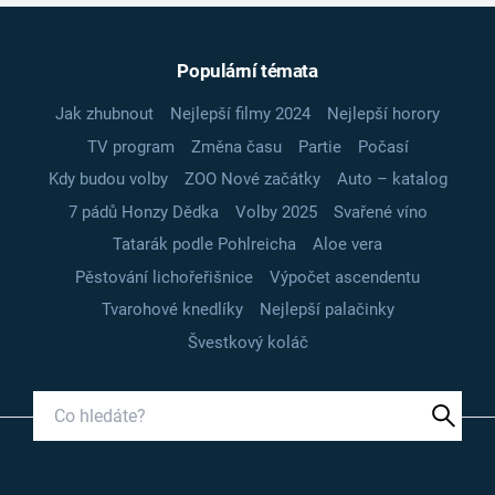
Populární témata
Jak zhubnout
Nejlepší filmy 2024
Nejlepší horory
TV program
Změna času
Partie
Počasí
Kdy budou volby
ZOO Nové začátky
Auto – katalog
7 pádů Honzy Dědka
Volby 2025
Svařené víno
Tatarák podle Pohlreicha
Aloe vera
Pěstování lichořeřišnice
Výpočet ascendentu
Tvarohové knedlíky
Nejlepší palačinky
Švestkový koláč