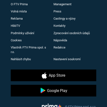
O FTV Prima
Management
Volná místa
Press
Reklama
Castingy a výzvy
HbbTV
Kontakty
Podmínky užívání
Zpracování osobních údajů
Cookies
Nápověda
Vlastník FTV Prima spol. s
Redakce
r.o.
Nahlásit chybu
Nastavení soukromí
App Store
Google Play
© FTV Prima spol. s r.o.