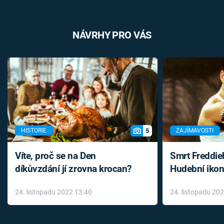
NÁVRHY PRO VÁS
5
HISTORIE
ZAJÍMAVOSTI
Víte, proč se na Den
Smrt Freddie
díkůvzdání jí zrovna krocan?
Hudební ikon
až do konce 
24. listopadu 2022 13:40
24. listopadu 20
léky