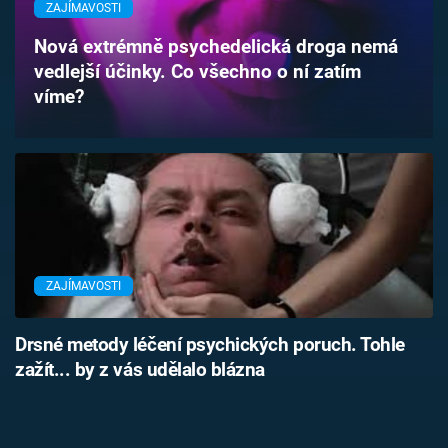
ZAJÍMAVOSTI
Časopis
Nová extrémně psychedelická droga nemá
Sledujte prima+
vedlejší účinky. Co všechno o ní zatím
víme?
Přihlášení
Sledujte nás
ZAJÍMAVOSTI
Drsné metody léčení psychických poruch. Tohle
zažít... by z vás udělalo blázna