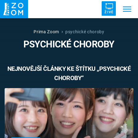
ŽIVĚ
Trendy:
ZRÁDCI
UFO
DRUHÁ SVĚTOVÁ VÁLKA
Prima Zoom
psychické choroby
PSYCHICKÉ CHOROBY
ZÁHADY
VETŘELCI DÁVNOVĚKU
NEJNOVĚJŠÍ ČLÁNKY KE ŠTÍTKU „PSYCHICKÉ
CHOROBY“
Témata
Témata
Pořady
TV Program