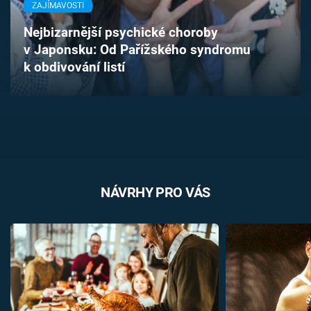
ZAJÍMAVOSTI
Časopis
Nejbizarnější psychické choroby
Sledujte prima+
v Japonsku: Od Pařížského syndromu
k obdivování listí
Přihlášení
Sledujte nás
NÁVRHY PRO VÁS