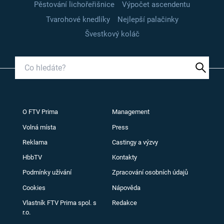
Pěstování lichořeřišnice
Výpočet ascendentu
Tvarohové knedlíky
Nejlepší palačinky
Švestkový koláč
O FTV Prima
Management
Volná místa
Press
Reklama
Castingy a výzvy
HbbTV
Kontakty
Podmínky užívání
Zpracování osobních údajů
Cookies
Nápověda
Vlastník FTV Prima spol. s
Redakce
r.o.