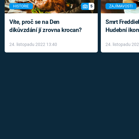
5
HISTORIE
ZAJÍMAVOSTI
Víte, proč se na Den
Smrt Freddie
díkůvzdání jí zrovna krocan?
Hudební ikon
až do konce 
24. listopadu 2022 13:40
24. listopadu 20
léky