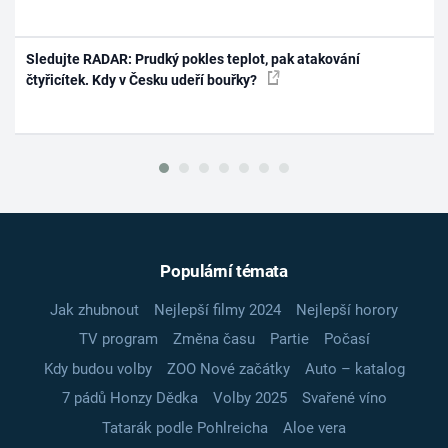
Sledujte RADAR: Prudký pokles teplot, pak atakování
čtyřicítek. Kdy v Česku udeří bouřky?
Populární témata
Jak zhubnout
Nejlepší filmy 2024
Nejlepší horory
TV program
Změna času
Partie
Počasí
Kdy budou volby
ZOO Nové začátky
Auto – katalog
7 pádů Honzy Dědka
Volby 2025
Svařené víno
Tatarák podle Pohlreicha
Aloe vera