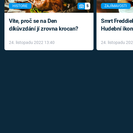
5
HISTORIE
ZAJÍMAVOSTI
Víte, proč se na Den
Smrt Freddie
díkůvzdání jí zrovna krocan?
Hudební ikon
až do konce 
24. listopadu 2022 13:40
24. listopadu 20
léky