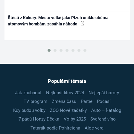
Štěstí z Kokury: Město velké jako Plzeň uniklo oběma
atomovým bombám, zasáhla náhoda
Populární témata
Jak zhubnout
Nejlepší filmy 2024
Nejlepší horory
TV program
Změna času
Partie
Počasí
Kdy budou volby
ZOO Nové začátky
Auto – katalog
7 pádů Honzy Dědka
Volby 2025
Svařené víno
Tatarák podle Pohlreicha
Aloe vera