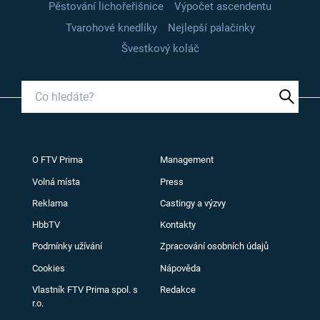
Pěstování lichořeřišnice
Výpočet ascendentu
Tvarohové knedlíky
Nejlepší palačinky
Švestkový koláč
O FTV Prima
Management
Volná místa
Press
Reklama
Castingy a výzvy
HbbTV
Kontakty
Podmínky užívání
Zpracování osobních údajů
Cookies
Nápověda
Vlastník FTV Prima spol. s
Redakce
r.o.