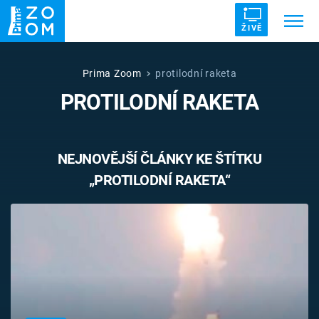
ŽIVĚ
Trendy:
ZRÁDCI
UFO
DRUHÁ SVĚTOVÁ VÁLKA
Prima Zoom
protilodní raketa
PROTILODNÍ RAKETA
ZÁHADY
VETŘELCI DÁVNOVĚKU
NEJNOVĚJŠÍ ČLÁNKY KE ŠTÍTKU
„PROTILODNÍ RAKETA“
Témata
Témata
Pořady
TV Program