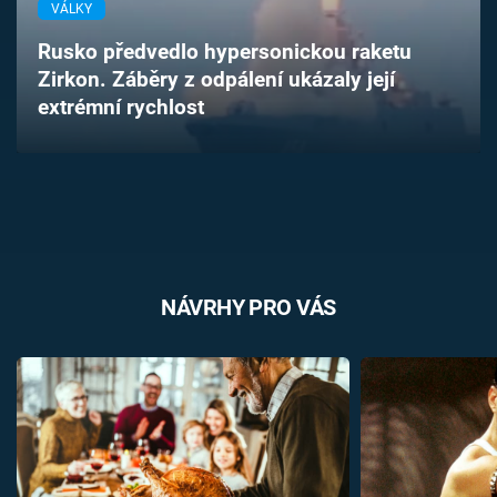
VÁLKY
Časopis
Rusko předvedlo hypersonickou raketu
Sledujte prima+
Zirkon. Záběry z odpálení ukázaly její
extrémní rychlost
Přihlášení
Sledujte nás
NÁVRHY PRO VÁS