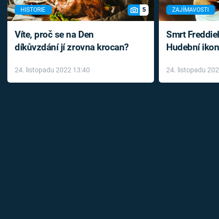
5
HISTORIE
ZAJÍMAVOSTI
Víte, proč se na Den
Smrt Freddie
díkůvzdání jí zrovna krocan?
Hudební ikon
až do konce 
24. listopadu 2022 13:40
24. listopadu 20
léky