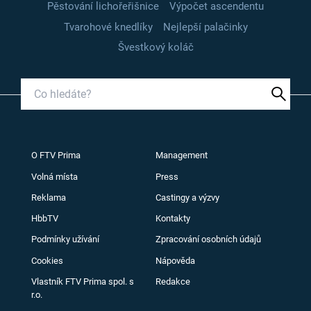
Pěstování lichořeřišnice
Výpočet ascendentu
Tvarohové knedlíky
Nejlepší palačinky
Švestkový koláč
O FTV Prima
Management
Volná místa
Press
Reklama
Castingy a výzvy
HbbTV
Kontakty
Podmínky užívání
Zpracování osobních údajů
Cookies
Nápověda
Vlastník FTV Prima spol. s
Redakce
r.o.