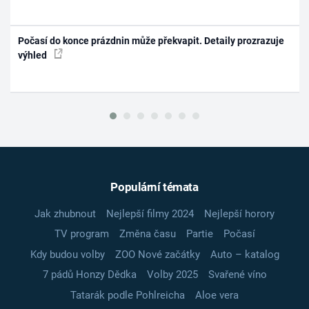
Počasí do konce prázdnin může překvapit. Detaily prozrazuje
výhled
Populární témata
Jak zhubnout
Nejlepší filmy 2024
Nejlepší horory
TV program
Změna času
Partie
Počasí
Kdy budou volby
ZOO Nové začátky
Auto – katalog
7 pádů Honzy Dědka
Volby 2025
Svařené víno
Tatarák podle Pohlreicha
Aloe vera