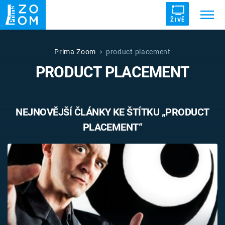
ŽIVĚ
Trendy:
ZRÁDCI
UFO
DRUHÁ SVĚTOVÁ VÁLKA
Prima Zoom
product placement
PRODUCT PLACEMENT
ZÁHADY
VETŘELCI DÁVNOVĚKU
NEJNOVĚJŠÍ ČLÁNKY KE ŠTÍTKU „PRODUCT
PLACEMENT“
Témata
Témata
Pořady
TV Program