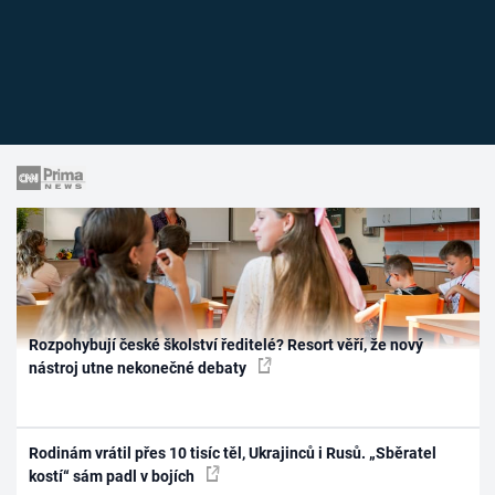
Rozpohybují české školství ředitelé? Resort věří, že nový
nástroj utne nekonečné debaty
Rodinám vrátil přes 10 tisíc těl, Ukrajinců i Rusů. „Sběratel
kostí“ sám padl v bojích