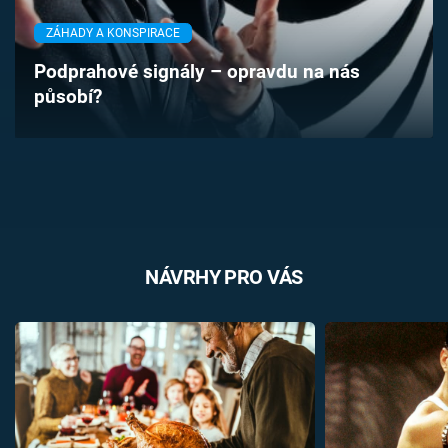
Časopis
ZÁHADY A KONSPIRACE
Sledujte prima+
Podprahové signály – opravdu na nás
působí?
Přihlášení
Sledujte nás
NÁVRHY PRO VÁS