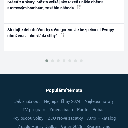
Štěstí z Kokury: Město velké jako Plzeň uniklo oběma
atomovým bombám, zasáhla náhoda
Sledujte debatu Vondry s Gregorem: Je bezpečnost Evropy
ohrožena a plní vláda sliby?
Populární témata
Jak zhubnout
Nejlepší filmy 2024
Nejlepší horory
TV program
Změna času
Partie
Počasí
Kdy budou volby
ZOO Nové začátky
Auto – katalog
7 pádů Honzy Dědka
Volby 2025
Svařené víno