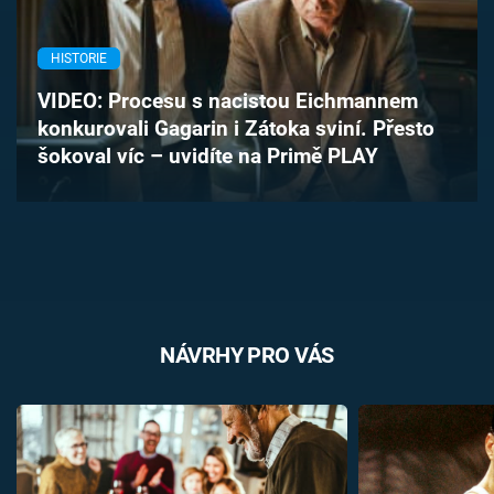
Časopis
HISTORIE
Sledujte prima+
VIDEO: Procesu s nacistou Eichmannem
konkurovali Gagarin i Zátoka sviní. Přesto
Přihlášení
šokoval víc – uvidíte na Primě PLAY
Sledujte nás
NÁVRHY PRO VÁS