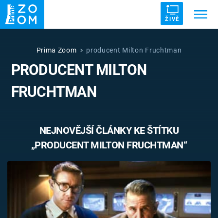
ŽIVĚ
Trendy:
ZRÁDCI
UFO
DRUHÁ SVĚTOVÁ VÁLKA
Prima Zoom
producent Milton Fruchtman
PRODUCENT MILTON
ZÁHADY
VETŘELCI DÁVNOVĚKU
FRUCHTMAN
NEJNOVĚJŠÍ ČLÁNKY KE ŠTÍTKU
Témata
„PRODUCENT MILTON FRUCHTMAN“
Témata
Pořady
TV Program