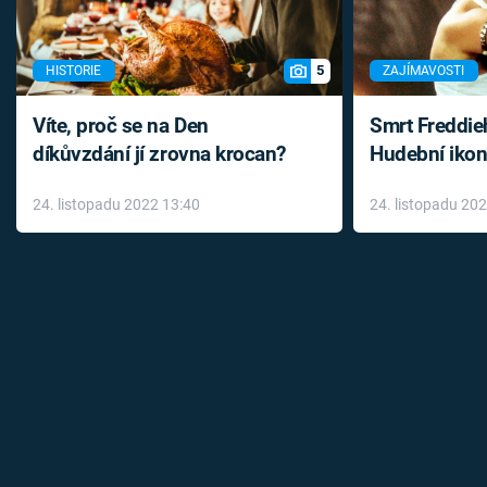
5
HISTORIE
ZAJÍMAVOSTI
Víte, proč se na Den
Smrt Freddie
díkůvzdání jí zrovna krocan?
Hudební ikon
až do konce 
24. listopadu 2022 13:40
24. listopadu 20
léky