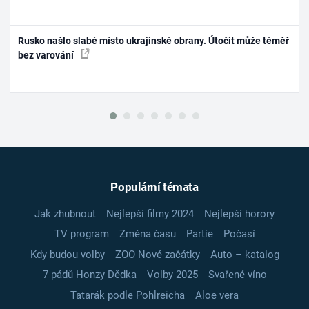
Rusko našlo slabé místo ukrajinské obrany. Útočit může téměř
bez varování
Populární témata
Jak zhubnout
Nejlepší filmy 2024
Nejlepší horory
TV program
Změna času
Partie
Počasí
Kdy budou volby
ZOO Nové začátky
Auto – katalog
7 pádů Honzy Dědka
Volby 2025
Svařené víno
Tatarák podle Pohlreicha
Aloe vera