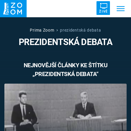
ŽIVĚ
Trendy:
ZRÁDCI
UFO
DRUHÁ SVĚTOVÁ VÁLKA
Prima Zoom
prezidentská debata
PREZIDENTSKÁ DEBATA
ZÁHADY
VETŘELCI DÁVNOVĚKU
NEJNOVĚJŠÍ ČLÁNKY KE ŠTÍTKU
„PREZIDENTSKÁ DEBATA“
Témata
Témata
Pořady
TV Program