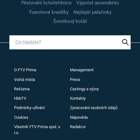
Pěstování lichořeřišnice
Výpočet ascendentu
Tvarohové knedlíky
Nejlepší palačinky
Švestkový koláč
O FTV Prima
Management
Volná místa
Press
Reklama
Castingy a výzvy
HbbTV
Kontakty
Podmínky užívání
Zpracování osobních údajů
Cookies
Nápověda
Vlastník FTV Prima spol. s
Redakce
r.o.