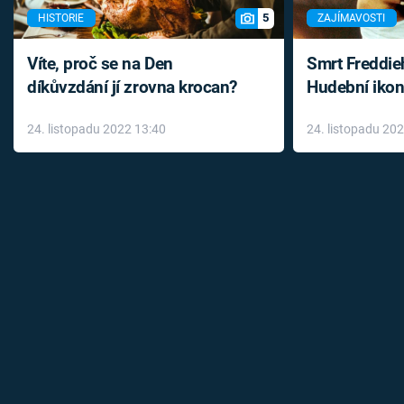
5
HISTORIE
ZAJÍMAVOSTI
Víte, proč se na Den
Smrt Freddie
díkůvzdání jí zrovna krocan?
Hudební ikon
až do konce 
24. listopadu 2022 13:40
24. listopadu 20
léky