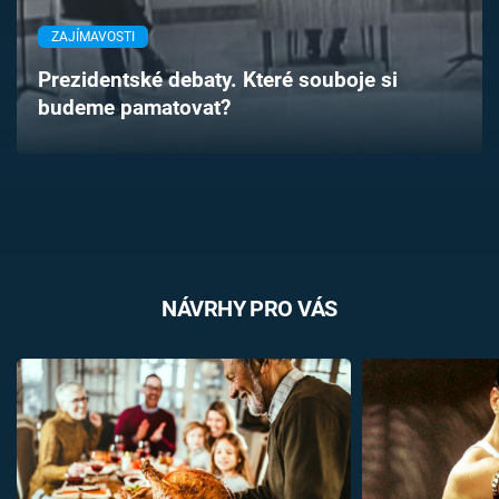
Časopis
ZAJÍMAVOSTI
Sledujte prima+
Prezidentské debaty. Které souboje si
budeme pamatovat?
Přihlášení
Sledujte nás
NÁVRHY PRO VÁS